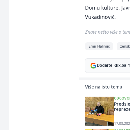
Domu kulture. Javn
Vukadinović.
Znate nešto više o temi 
Emir Halimić
žensk
Dodajte Klix.ba 
Više na istu temu
ODGOVOR
Predsje
repreze
17.03.202