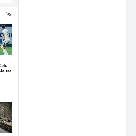
čelo
nadamo