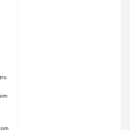
tro
nim
skom