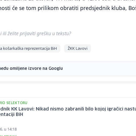
osti će se tom prilikom obratiti predsjednik kluba, B
ili želite prijaviti grešku u tekstu?
a košarkaška reprezentacija BiH
ŽKK Lavovi
među omiljene izvore na Googlu
IO SELEKTORU
dnik KK Lavovi: Nikad nismo zabranili bilo kojoj igračici nast
ntaciji BiH
6. u 14:18