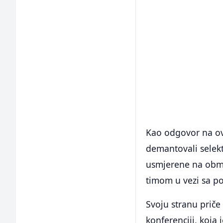
Kao odgovor na ove
demantovali selekto
usmjerene na obman
timom u vezi sa po
Svoju stranu priče 
konferenciji, koja