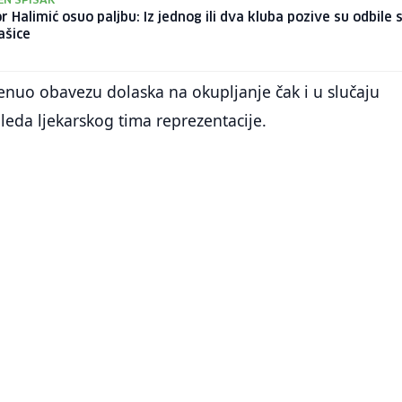
N SPISAK
r Halimić osuo paljbu: Iz jednog ili dva kluba pozive su odbile 
ašice
nuo obavezu dolaska na okupljanje čak i u slučaju
leda ljekarskog tima reprezentacije.