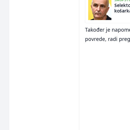
SAOPŠTE
Selekto
košark
Također je napome
povrede, radi preg