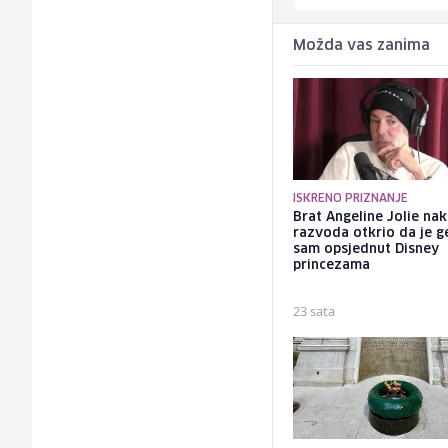
Možda vas zanima
ISKRENO PRIZNANJE
Brat Angeline Jolie na
razvoda otkrio da je ge
sam opsjednut Disney
princezama
23 sata