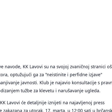
 navode, KK Lavovi su na svojoj zvaničnoj stranici oš
ra, optužujući ga za "neistinite i perfidne izjave"
jivanje javnosti. Klub je najavio konsultacije s prav
dizanjem tužbe za klevetu i narušavanje ugleda.
KK Lavovi će detaljnije iznijeti na najavljenoj press
 je zakazana za utorak, 17. marta, u 12:00 sati u brčan