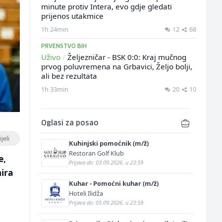
minute protiv Intera, evo gdje gledati
prijenos utakmice
1h 24min
12
68
PRVENSTVO BIH
Uživo
/
Željezničar - BSK 0:0: Kraj mučnog
prvog poluvremena na Grbavici, Željo bolji,
ali bez rezultata
1h 33min
20
10
Oglasi za posao
jeli
Kuhinjski pomoćnik (m/ž)
Restoran Golf Klub
e,
Prijava do: 03.09.2026. u 23:59
mira
Kuhar - Pomoćni kuhar (m/ž)
Hoteli Ilidža
Prijava do: 05.09.2026. u 23:59