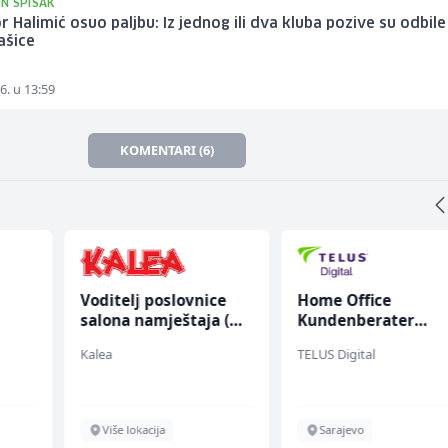
N SPISAK
r Halimić osuo paljbu: Iz jednog ili dva kluba pozive su odbile
ašice
6. u 13:59
KOMENTARI (6)
Voditelj poslovnice
Home Office
salona namještaja (m/
Kundenberater
ž)
(m/w/d) für Vattenf
Kalea
TELUS Digital
Više lokacija
Sarajevo