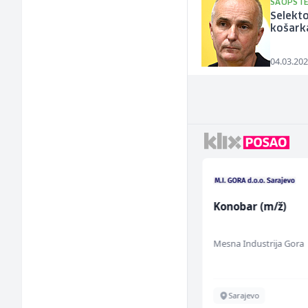
SAOPŠTE
Selekto
košark
04.03.202
Radnik u proizvodnji
Konobar (m/ž)
(m/ž)
Fine Food
Mesna Industrija Gora
Sarajevo
Sarajevo