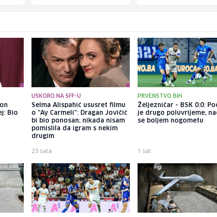
USKORO NA SFF-U
PRVENSTVO BIH
kon
Selma Alispahić ususret filmu
Željezničar - BSK 0:0: Po
j: Bio
o "Ay Carmeli": Dragan Jovičić
je drugo poluvrijeme, 
bi bio ponosan; nikada nisam
se boljem nogometu
pomislila da igram s nekim
drugim
23 sata
1 sat