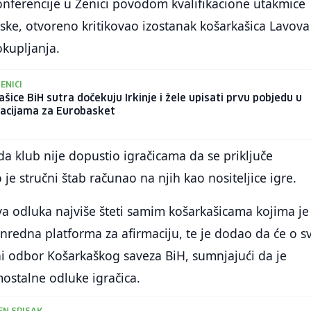
onferencije u Zenici povodom kvalifikacione utakmice
rske, otvoreno kritikovao izostanak košarkašica Lavova
okupljanja.
ENICI
šice BiH sutra dočekuju Irkinje i žele upisati prvu pobjedu u
kacijama za Eurobasket
 da klub nije dopustio igračicama da se priključe
o je stručni štab računao na njih kao nositeljice igre.
va odluka najviše šteti samim košarkašicama kojima je
anredna platforma za afirmaciju, te je dodao da će o 
ni odbor Košarkaškog saveza BiH, sumnjajući da je
ostalne odluke igračica.