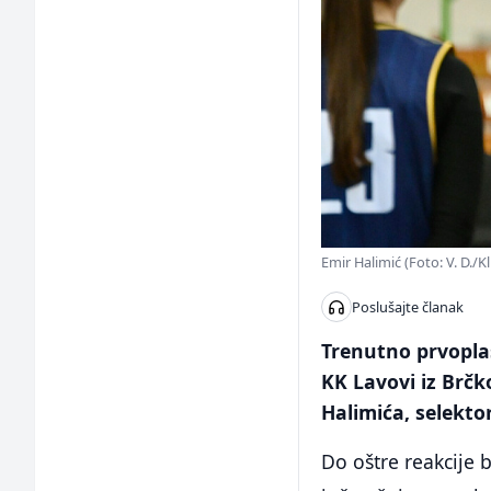
Emir Halimić (Foto: V. D./Kl
Poslušajte članak
Trenutno prvoplas
KK Lavovi iz Brčk
Halimića, selekto
Do oštre reakcije 