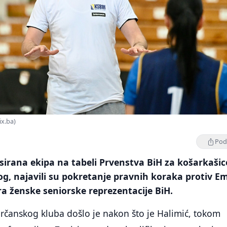
ix.ba)
Podi
irana ekipa na tabeli Prvenstva BiH za košarkašic
og, najavili su pokretanje pravnih koraka protiv E
ra ženske seniorske reprezentacije BiH.
brčanskog kluba došlo je nakon što je Halimić, tokom