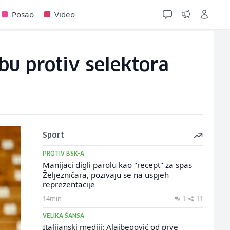
Posao
Video
žbu protiv selektora
Sport
PROTIV BSK-A
Manijaci digli parolu kao "recept" za spas
Željezničara, pozivaju se na uspjeh
reprezentacije
14min
1
11
VELIKA ŠANSA
Italijanski mediji: Alajbegović od prve