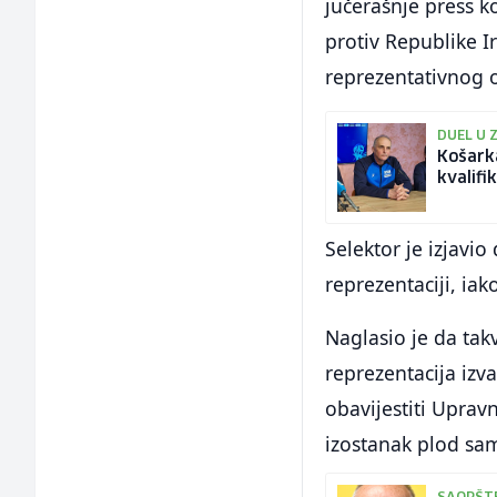
jučerašnje press k
protiv Republike I
reprezentativnog 
DUEL U Z
Košarka
kvalifi
Selektor je izjavio
reprezentaciji, iak
Naglasio je da tak
reprezentacija izv
obavijestiti Uprav
izostanak plod sam