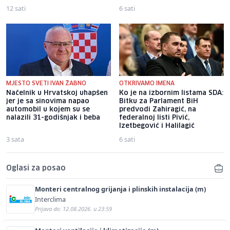
12 sati
6 sati
MJESTO SVETI IVAN ŽABNO
OTKRIVAMO IMENA
Načelnik u Hrvatskoj uhapšen
Ko je na izbornim listama SDA:
jer je sa sinovima napao
Bitku za Parlament BiH
automobil u kojem su se
predvodi Zahiragić, na
nalazili 31-godišnjak i beba
federalnoj listi Pivić,
Izetbegović i Halilagić
3 sata
6 sati
Oglasi za posao
Monteri centralnog grijanja i plinskih instalacija (m)
Interclima
Prijava do: 12.08.2026. u 23:59