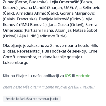
Zubac (Beroe, Bugarska), Lejla Omerbašić (Penza,
Kosovo), Jovana Mandić (Sharjah, UAE), Ajla Selimović
(Čelik), Almedina Ahmić (Čelik), Gorana Marjanović
(Calais, Francuska), Danijela Mitrović (Orlovi), Ajla
Ikanović (RMU Banovići), Jana Guska (Orlovi), Samra
Omerbašić (Partizani Tirana, Albanija), Nataša Šobot
(Orlovi) i Ajla Hidić (Jedinstvo Tuzla).
Okupljanje je zakazano za 2. novembar u hotelu Hills
(Ilidža). Reprezentacija BiH dočekat će selekciju Crne
Gore 9. novembra, tri dana kasnije gostuje u
Luksemburgu.
Klix.ba čitajte i u našoj aplikaciji za
iOS
ili
Android
.
Znate nešto više o temi ili želite prijaviti grešku u tekstu?
ženska košarkaška reprezentacija BiH