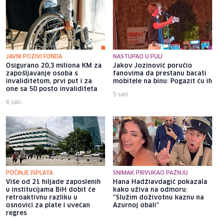
JAVNI POZIVI FONDA
NASTUPAO U PULI
Osigurano 20,3 miliona KM za
Jakov Jozinović poručio
zapošljavanje osoba s
fanovima da prestanu bacati
invaliditetom, prvi put i za
mobitele na binu: Pogazit ću ih
one sa 50 posto invaliditeta
5 sati
8 sati
POČINJE ISPLATA
SNIMAK PRIVUKAO PAŽNJU
Više od 21 hiljade zaposlenih
Hana Hadžiavdagić pokazala
u institucijama BiH dobit će
kako uživa na odmoru:
retroaktivnu razliku u
"Služim doživotnu kaznu na
osnovici za plate i uvećan
Azurnoj obali"
regres