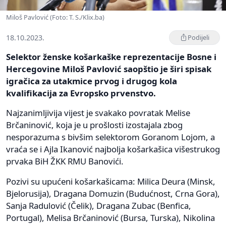
Miloš Pavlović (Foto: T. S./Klix.ba)
18.10.2023.
Podijeli
Selektor ženske košarkaške reprezentacije Bosne i
Hercegovine Miloš Pavlović saopštio je širi spisak
igračica za utakmice prvog i drugog kola
kvalifikacija za Evropsko prvenstvo.
Najzanimljivija vijest je svakako povratak Melise
Brčaninović, koja je u prošlosti izostajala zbog
nesporazuma s bivšim selektorom Goranom Lojom, a
vraća se i Ajla Ikanović najbolja košarkašica višestrukog
prvaka BiH ŽKK RMU Banovići.
Pozivi su upućeni košarkašicama: Milica Deura (Minsk,
Bjelorusija), Dragana Domuzin (Budućnost, Crna Gora),
Sanja Radulović (Čelik), Dragana Zubac (Benfica,
Portugal), Melisa Brčaninović (Bursa, Turska), Nikolina