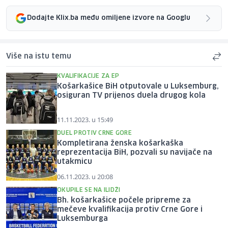
Dodajte Klix.ba među omiljene izvore na Googlu
Više na istu temu
KVALIFIKACIJE ZA EP
Košarkašice BiH otputovale u Luksemburg,
osiguran TV prijenos duela drugog kola
11.11.2023. u 15:49
DUEL PROTIV CRNE GORE
Kompletirana ženska košarkaška
reprezentacija BiH, pozvali su navijače na
utakmicu
06.11.2023. u 20:08
OKUPILE SE NA ILIDŽI
Bh. košarkašice počele pripreme za
mečeve kvalifikacija protiv Crne Gore i
Luksemburga