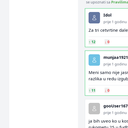
se upoznati sa
Pravilim
Idol
prije 1 godinu
Za tri cetvrtine dal
↑
12
↓
0
munjaa1921
prije 1 godinu
Meni samo nije jasn
razlika u redu izgubi
↑
11
↓
0
gooUser167
prije 1 godinu
ja bih uveo ko u ko
rukometu 25 u fudb