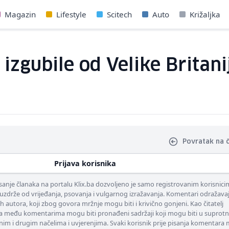
Magazin
Lifestyle
Scitech
Auto
Križaljka
izgubile od Velike Britan
Povratak na 
Prijava korisnika
nje članaka na portalu Klix.ba dozvoljeno je samo registrovanim korisnici
uzdrže od vrijeđanja, psovanja i vulgarnog izražavanja. Komentari odražava
ih autora, koji zbog govora mržnje mogu biti i krivično gonjeni. Kao čitatelj
 među komentarima mogu biti pronađeni sadržaji koji mogu biti u suprotn
nim i drugim načelima i uvjerenjima. Svaki korisnik prije pisanja komentara