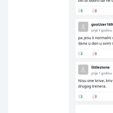
bili bi dobro da ne 
↑
5
↓
0
gooUser169
prije 1 godinu
pa jesu li normalni
dana u dan u svim s
↑
2
↓
0
littlestone
prije 1 godinu
Nisu one krive, kriv 
drugog trenera.
↑
2
↓
3