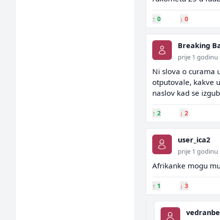
↑
0
↓
0
Breaking B
prije 1 godinu
Ni slova o curama u
otputovale, kakve u
naslov kad se izgubi
↑
2
↓
2
user_ica2
prije 1 godinu
Afrikanke mogu mus
↑
1
↓
3
vedranbe