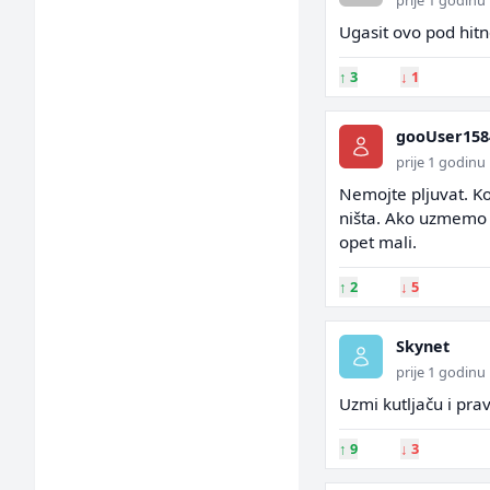
prije 1 godinu
Ugasit ovo pod hitno
↑
3
↓
1
gooUser158
prije 1 godinu
Nemojte pljuvat. K
ništa. Ako uzmemo u
opet mali.
↑
2
↓
5
Skynet
prije 1 godinu
Uzmi kutljaču i pra
↑
9
↓
3