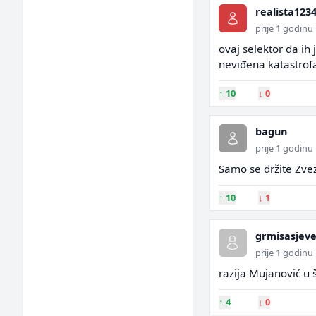
realista123
prije 1 godinu
ovaj selektor da ih 
neviđena katastrof
↑
10
↓
0
bagun
prije 1 godinu
Samo se držite Zv
↑
10
↓
1
grmisasjev
prije 1 godinu
razija Mujanović u 
↑
4
↓
0