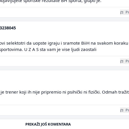
objavljujete sportske rezultate BH Sporta, glupo je.
Pr
3238045
 ovi selektotri da uopste igraju i sramote BiiH na svakom koraku 
portovima. U Z A S sta vam je vise ljudi zaostali
Pr
je trener koji ih nije pripremio ni psihički ni fizički. Odmah tražit
Pr
PRIKAŽI JOŠ KOMENTARA