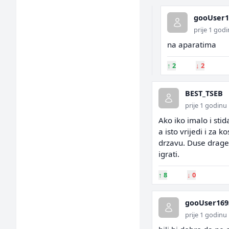
gooUser1
prije 1 god
na aparatima
↑
2
↓
2
BEST_TSEB
prije 1 godinu
Ako iko imalo i sti
a isto vrijedi i za k
drzavu. Duse drage 
igrati.
↑
8
↓
0
gooUser169
prije 1 godinu