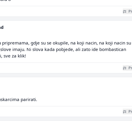
Pr
ad
 pripremama, gdje su se okupile, na koji nacin, na koji nacin su
slove imaju. Ni slova kada pobjede, ali zato ide bombastican
, sve za klik!
Pr
karcima parirati.
Pr