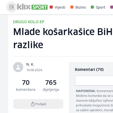
Vijesti
Biznis
Sport
DRUGO KOLO EP
Mlade košarkašice BiH 
razlike
N. K.
16.08.2024.
Komentari (70)
70
765
komentara
dijeljenja
NAPOMENA:
Komentarisa
Molimo korisnike da se s
stavove isključivo njihov
Podijeli
prihvatate mogućnost da
sa vašim vjerskim, moral