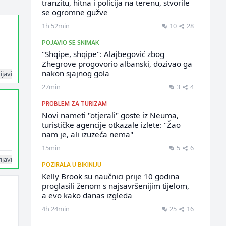
tranzitu, hitna i policija na terenu, stvorile
se ogromne gužve
1h 52min
10
28
POJAVIO SE SNIMAK
"Shqipe, shqipe": Alajbegović zbog
Zhegrove progovorio albanski, dozivao ga
nakon sjajnog gola
ijavi
27min
3
4
PROBLEM ZA TURIZAM
Novi nameti "otjerali" goste iz Neuma,
turističke agencije otkazale izlete: "Žao
nam je, ali izuzeća nema"
15min
5
6
ijavi
POZIRALA U BIKINIJU
Kelly Brook su naučnici prije 10 godina
proglasili ženom s najsavršenijim tijelom,
a evo kako danas izgleda
4h 24min
25
16