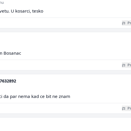
inu
etu. U kosarci, tesko
Pr
m Bosanac
Pr
7632892
reci da par nema kad ce bit ne znam
Pr