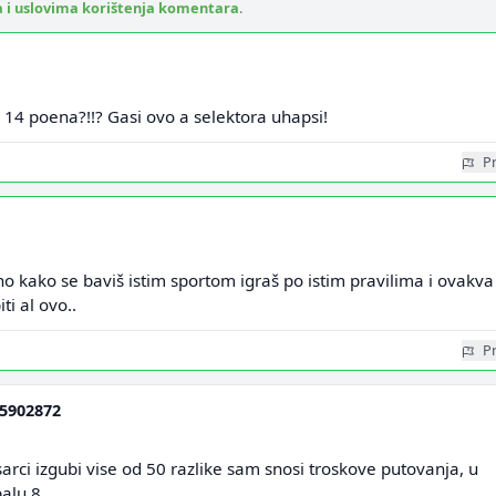
a i uslovima korištenja komentara
.
e 14 poena?!!? Gasi ovo a selektora uhapsi!
Pr
o kako se baviš istim sportom igraš po istim pravilima i ovakva
ti al ovo..
Pr
5902872
sarci izgubi vise od 50 razlike sam snosi troskove putovanja, u
alu 8