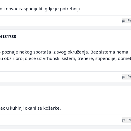
 i novac raspodijeliti gdje je potrebniji
Pr
4131788
o poznaje nekog sportaša iz svog okruženja. Bez sistema nema
 obzir broj djece uz vrhunski sistem, trenere, stipendije, domet
Pr
vac u kuhinji okani se košarke.
Pr