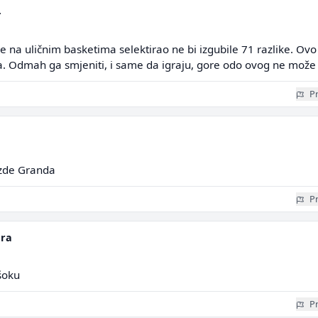
4
je na uličnim basketima selektirao ne bi izgubile 71 razlike. Ovo
a. Odmah ga smjeniti, i same da igraju, gore odo ovog ne može
Pr
ezde Granda
Pr
era
šoku
Pr