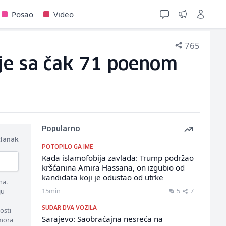
Posao
Video
765
ije sa čak 71 poenom
Popularno
članak
POTOPILO GA IME
Kada islamofobija zavlada: Trump podržao
kršćanina Amira Hassana, on izgubio od
kandidata koji je odustao od utrke
ma.
15min
5
7
ju
SUDAR DVA VOZILA
osti
Sarajevo: Saobraćajna nesreća na
 mora