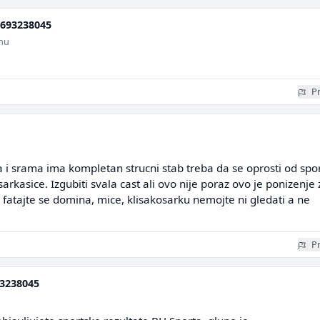
693238045
inu
Pr
da i srama ima kompletan strucni stab treba da se oprosti od spo
osarkasice. Izgubiti svala cast ali ovo nije poraz ovo je ponizenje 
fatajte se domina, mice, klisakosarku nemojte ni gledati a ne
Pr
3238045