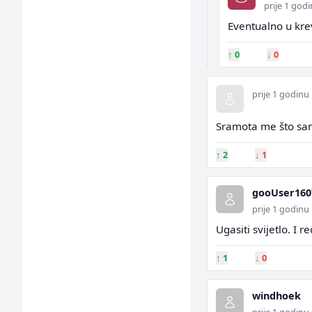
prije 1 god
Eventualno u krev
↑
0
↓
0
prije 1 godinu
Sramota me što sa
↑
2
↓
1
gooUser160
prije 1 godinu
Ugasiti svijetlo. I 
↑
1
↓
0
windhoek