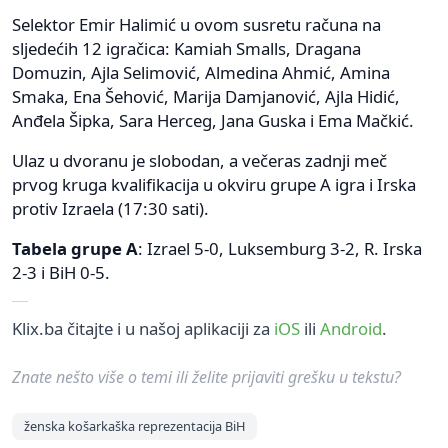
Selektor Emir Halimić u ovom susretu računa na
sljedećih 12 igračica: Kamiah Smalls, Dragana
Domuzin, Ajla Selimović, Almedina Ahmić, Amina
Smaka, Ena Šehović, Marija Damjanović, Ajla Hidić,
Anđela Šipka, Sara Herceg, Jana Guska i Ema Mačkić.
Ulaz u dvoranu je slobodan, a večeras zadnji meč
prvog kruga kvalifikacija u okviru grupe A igra i Irska
protiv Izraela (17:30 sati).
Tabela grupe A
: Izrael 5-0, Luksemburg 3-2, R. Irska
2-3 i BiH 0-5.
Klix.ba čitajte i u našoj aplikaciji za
iOS
ili
Android
.
Znate nešto više o temi ili želite prijaviti grešku u tekstu?
ženska košarkaška reprezentacija BiH