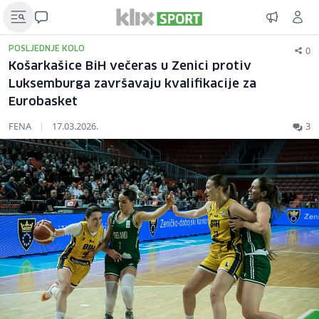
0
POSLJEDNJE KOLO
Košarkašice BiH večeras u Zenici protiv
Luksemburga završavaju kvalifikacije za
Eurobasket
FENA
|
17.03.2026.
3