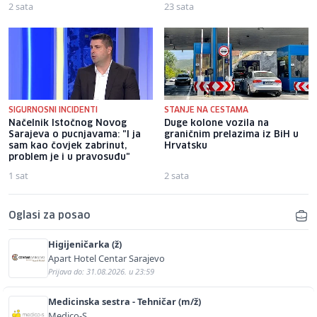
2 sata
23 sata
SIGURNOSNI INCIDENTI
STANJE NA CESTAMA
Načelnik Istočnog Novog
Duge kolone vozila na
Sarajeva o pucnjavama: "I ja
graničnim prelazima iz BiH u
sam kao čovjek zabrinut,
Hrvatsku
problem je i u pravosuđu"
1 sat
2 sata
Oglasi za posao
Higijeničarka (ž)
Apart Hotel Centar Sarajevo
Prijava do: 31.08.2026. u 23:59
Medicinska sestra - Tehničar (m/ž)
Medico-S