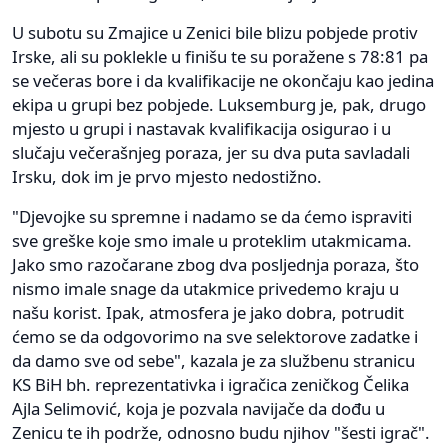
U subotu su Zmajice u Zenici bile blizu pobjede protiv
Irske, ali su poklekle u finišu te su poražene s 78:81 pa
se večeras bore i da kvalifikacije ne okončaju kao jedina
ekipa u grupi bez pobjede. Luksemburg je, pak, drugo
mjesto u grupi i nastavak kvalifikacija osigurao i u
slučaju večerašnjeg poraza, jer su dva puta savladali
Irsku, dok im je prvo mjesto nedostižno.
"Djevojke su spremne i nadamo se da ćemo ispraviti
sve greške koje smo imale u proteklim utakmicama.
Jako smo razočarane zbog dva posljednja poraza, što
nismo imale snage da utakmice privedemo kraju u
našu korist. Ipak, atmosfera je jako dobra, potrudit
ćemo se da odgovorimo na sve selektorove zadatke i
da damo sve od sebe", kazala je za službenu stranicu
KS BiH bh. reprezentativka i igračica zeničkog Čelika
Ajla Selimović, koja je pozvala navijače da dođu u
Zenicu te ih podrže, odnosno budu njihov "šesti igrač".