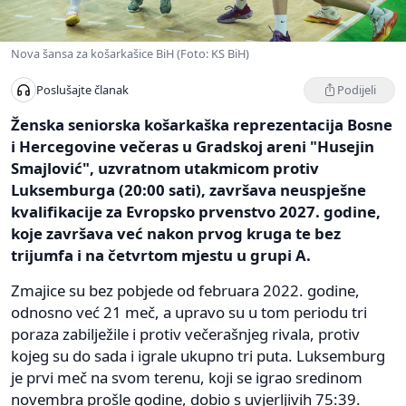
Nova šansa za košarkašice BiH (Foto: KS BiH)
Podijeli
Poslušajte članak
Ženska seniorska košarkaška reprezentacija Bosne
i Hercegovine večeras u Gradskoj areni "Husejin
Smajlović", uzvratnom utakmicom protiv
Luksemburga (20:00 sati), završava neuspješne
kvalifikacije za Evropsko prvenstvo 2027. godine,
koje završava već nakon prvog kruga te bez
trijumfa i na četvrtom mjestu u grupi A.
Zmajice su bez pobjede od februara 2022. godine,
odnosno već 21 meč, a upravo su u tom periodu tri
poraza zabilježile i protiv večerašnjeg rivala, protiv
kojeg su do sada i igrale ukupno tri puta. Luksemburg
je prvi meč na svom terenu, koji se igrao sredinom
novembra prošle godine, dobio s uvjerljivih 75:39.