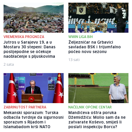
VREMENSKA PROGNOZA
WWIN LIGA BIH
Jutros u Sarajevu 19, a u
Željezničar na Grbavici
Mostaru 30 stepeni: Danas
savladao BSK i trijumfalno
poslijepodne se očekuje
počeo novu sezonu
naoblačenje s pljuskovima
13 sati
2 sata
ZABRINUTOST PARTNERA
NAČELNIK OPĆINE CENTAR
Mekanski sporazum: Turska
Mandićeva oštra poruka
odbacila tvrdnje da sigurnosni
Džemidžiću: Molio sam da ne
sporazum s Rijadom i
zatvarate Koševo, smiješ li
Islamabadom krši NATO
poslati inspekciju Borcu?