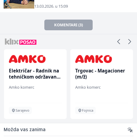
13.03.2026. u 15:09
KOMENTARI (3)
Električar - Radnik na
Trgovac - Magacioner
tehničkom održavanju
(m/ž)
(m/ž)
Amko komerc
Amko komerc
Sarajevo
Fojnica
Možda vas zanima