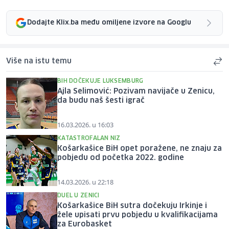
Dodajte Klix.ba među omiljene izvore na Googlu
Više na istu temu
BIH DOČEKUJE LUKSEMBURG
Ajla Selimović: Pozivam navijače u Zenicu,
da budu naš šesti igrač
16.03.2026. u 16:03
KATASTROFALAN NIZ
Košarkašice BiH opet poražene, ne znaju za
pobjedu od početka 2022. godine
14.03.2026. u 22:18
DUEL U ZENICI
Košarkašice BiH sutra dočekuju Irkinje i
žele upisati prvu pobjedu u kvalifikacijama
za Eurobasket