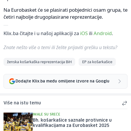
Na Eurobasket će se plasirati pobjednici osam grupa, te
četiri najbolje drugoplasirane reprezentacije.
Klix.ba čitajte i u našoj aplikaciji za
iOS
ili
Android
.
Znate nešto više o temi ili želite prijaviti grešku u tekstu?
ženska košarkaška reprezentacija BiH
EP za košarkašice
Dodajte Klix.ba među omiljene izvore na Googlu
Više na istu temu
IMALE SU SREĆE
Bh. košarkašice saznale protivnice u
kvalifikacijama za Eurobasket 2025