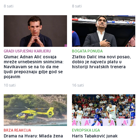
8 sati
8 sati
GRADI USPJEŠNU KARIJERU
BOGATA PONUDA
Glumac Adnan Alić osvaja
Zlatko Dalić ima novi posao,
mreže urnebesnim snimcima:
dobio je najveću platu u
Navikavam se na to da me
historiji hrvatskih trenera
ljudi prepoznaju gdje god se
pojavim
10 sati
16 sati
BRZA REAKCIJA
EVROPSKA LIGA
Drama na Hvaru: Mlada žena
Haris Tabaković junak