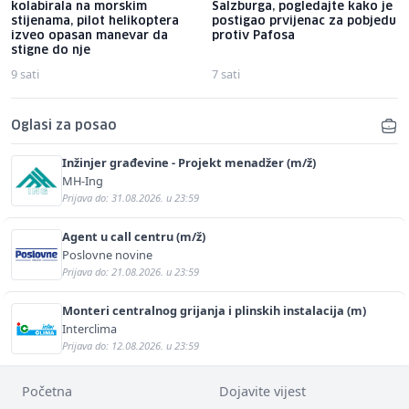
kolabirala na morskim
Salzburga, pogledajte kako je
stijenama, pilot helikoptera
postigao prvijenac za pobjedu
izveo opasan manevar da
protiv Pafosa
stigne do nje
9 sati
7 sati
Oglasi za posao
Inžinjer građevine - Projekt menadžer (m/ž)
MH-Ing
Prijava do: 31.08.2026. u 23:59
Agent u call centru (m/ž)
Poslovne novine
Prijava do: 21.08.2026. u 23:59
Monteri centralnog grijanja i plinskih instalacija (m)
Interclima
Prijava do: 12.08.2026. u 23:59
Početna
Dojavite vijest