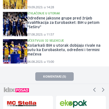
19.09.2023. u 14:28
IZVLAČENJE U UTORAK
Određene jakosne grupe pred žrijeb
kvalifikacija za Eurobasket: BiH u petom
"šeširu"
07.08.2023. u 11:57
UČESTVUJU 32 SELEKCIJE
Košarkaši BiH u utorak dobijaju rivale na
putu ka Eurobasketu, određeni i termini
mečeva
06.08.2023. u 15:00
KOMENTARI (5)