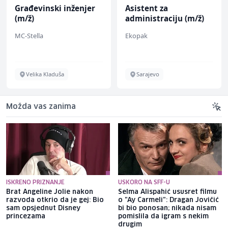
Građevinski inženjer
Asistent za
(m/ž)
administraciju (m/ž)
MC-Stella
Ekopak
Velika Kladuša
Sarajevo
Možda vas zanima
ISKRENO PRIZNANJE
USKORO NA SFF-U
Brat Angeline Jolie nakon
Selma Alispahić ususret filmu
razvoda otkrio da je gej: Bio
o "Ay Carmeli": Dragan Jovičić
sam opsjednut Disney
bi bio ponosan; nikada nisam
princezama
pomislila da igram s nekim
drugim