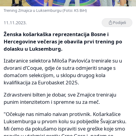
Trening Zmajica u Luksemburgu (Foto: KS BiH)
11.11.2023.
Podijeli
Ženska košarkaška reprezentacija Bosne i
Hercegovine večeras je obavila prvi trening po
dolasku u Luksemburg.
Izabranice selektora Miloša Pavlovića trenirale su u
dvorani d’Coque, gdje će sutra odmjeriti snage s
domaćom selekcijom, u sklopu drugog kola
kvalifikacija za Eurobasket 2025.
Zdravstveni bilten je dobar, sve Zmajice treniraju
punim intenzitetom i spremne su za meč.
"Očekuje nas nimalo naivan protivnik. Košarkašice
Luksemburga u prvom kolu su pobijedile Švajcarsku.
Mi ćemo da pokušamo ispraviti sve greške koje smo
pravile u utakmici protiv Crne Gore i, nadam se,