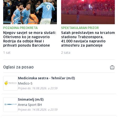
POZADINA PREOKRETA
SPEKTAKULARAN PRIZOR
Njegov savjet se mora slušati:
Salah predstavljen na krcatom
Otkriveno ko je nagovorio
stadionu Trabzonspora,
Rodrija da odbije Real i
41.000 navijača napravilo
prihvati ponudu Barcelone
atmosferu za pamćenje
1 sat
2 sata
Oglasi za posao
Medicinska sestra - Tehničar (m/ž)
Medico-S
Prijava do: 16.08.2026. u 23:59
Snimatelj (m/ž)
Arena Sport BH
Prijava do: 14.08.2026. u 23:59