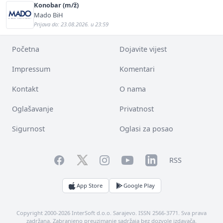
Konobar (m/ž)
Mado BiH
Prijava do: 23.08.2026. u 23:59
Početna
Dojavite vijest
Impressum
Komentari
Kontakt
O nama
Oglašavanje
Privatnost
Sigurnost
Oglasi za posao
Facebook
YouTube
LinkedIn
Twitter
Instagram
RSS
App Store
Google Play
Copyright 2000-2026 InterSoft d.o.o. Sarajevo. ISSN 2566-3771. Sva prava
zadržana. Zabranjeno preuzimanje sadržaja bez dozvole izdavača.