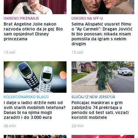
ISKRENO PRIZNANJE
USKORO NA SFF-U
Brat Angeline Jolie nakon
Selma Alispahić ususret filmu
razvoda otkrio da je gej: Bio
o "Ay Carmeli": Dragan Jovičić
sam opsjednut Disney
bi bio ponosan; nikada nisam
princezama
pomislila da igram s nekim
drugim
13 sati
12 sati
KOLEKCIONARSKO BLAGO
SLUČAJ IZ NEW JERSEYJA
I dalje u ladici držite neki od
Policajac maskiran u grm
ovih starih mobilnih telefona?
zabilježio 74 prekršaja u
Danas bi na njima mogli
periodu od šest sati, vozači
zaraditi i do 3.000 eura
koristili mobitele
48 min
24 min