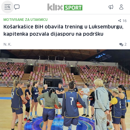
16
MOTIVISANE ZA UTAKMICU
Košarkašice BiH obavila trening u Luksemburgu,
kapitenka pozvala dijasporu na podršku
N. K.
2