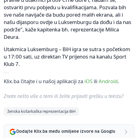
ostvariti prvu pobjedu u kvalifikacijama. Pozvala bih
sve naše navijače da budu pored malih ekrana, ali i
našu dijasporu ovdje u Luksemburgu da dođu i da nas
podrže", kaže kapitenka bh. reprezentacije Milica
Deura.
Utakmica Luksemburg – BiH igra se sutra s početkom
u 17:00 sati, uz direktan TV prijenos na kanalu Sport
Klub 7.
Klix.ba čitajte i u našoj aplikaciji za
iOS
ili
Android
.
Znate nešto više o temi ili želite prijaviti grešku u tekstu?
ženska košarkaška reprezentacija BiH
Dodajte Klix.ba među omiljene izvore na Googlu