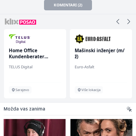
KOMENTARI (2)
Home Office
Mašinski inženjer (m/
Kundenberater
ž)
(m/w/d) für ein
TELUS Digital
Euro-Asfalt
renommiertes
Schuhunternehmen
Sarajevo
Više lokacija
Možda vas zanima