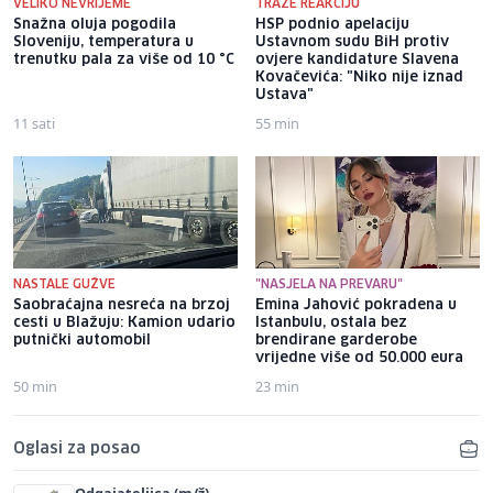
VELIKO NEVRIJEME
TRAŽE REAKCIJU
Snažna oluja pogodila
HSP podnio apelaciju
Sloveniju, temperatura u
Ustavnom sudu BiH protiv
trenutku pala za više od 10 °C
ovjere kandidature Slavena
Kovačevića: "Niko nije iznad
Ustava"
11 sati
55 min
NASTALE GUŽVE
"NASJELA NA PREVARU"
Saobraćajna nesreća na brzoj
Emina Jahović pokradena u
cesti u Blažuju: Kamion udario
Istanbulu, ostala bez
putnički automobil
brendirane garderobe
vrijedne više od 50.000 eura
50 min
23 min
Oglasi za posao
Odgajateljica (m/ž)