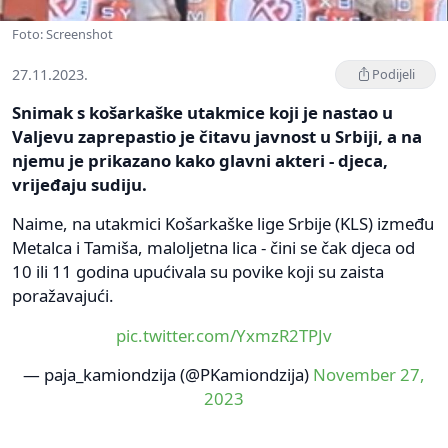
Foto: Screenshot
27.11.2023.
Podijeli
Snimak s košarkaške utakmice koji je nastao u
Valjevu zaprepastio je čitavu javnost u Srbiji, a na
njemu je prikazano kako glavni akteri - djeca,
vrijeđaju sudiju.
Naime, na utakmici Košarkaške lige Srbije (KLS) između
Metalca i Tamiša, maloljetna lica - čini se čak djeca od
10 ili 11 godina upućivala su povike koji su zaista
poražavajući.
pic.twitter.com/YxmzR2TPJv
— paja_kamiondzija (@PKamiondzija)
November 27,
2023