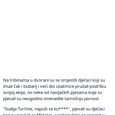
Na tribinama u dvorani su se smjestili dječaci koji su
imali čak i bubanj i veći dio utakmice pružali podršku
svojoj ekipi, no neke od navijačkih pjesama koje su
pjevali su neugodno iznenadile tamošnju javnost.
"Sudija Turčine, napuši se ku****", pjevali su dječaci
koji su navijali za Metalac, a nakon čega se javnost u