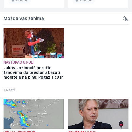
Možda vas zanima
NASTUPAO U PULI
Jakov Jozinović poručio
Osigurano 20,3 miliona KM za
fanovima da prestanu bacati
zapošljavanje osoba s
mobitele na binu: Pogazit ću ih
invaliditetom, prvi put i za
one sa 50 posto invaliditeta
14 sati
17 sati