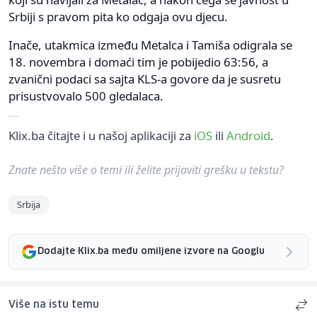
Srbiji s pravom pita ko odgaja ovu djecu.
Inače, utakmica između Metalca i Tamiša odigrala se
18. novembra i domaći tim je pobijedio 63:56, a
zvanični podaci sa sajta KLS-a govore da je susretu
prisustvovalo 500 gledalaca.
Klix.ba čitajte i u našoj aplikaciji za
iOS
ili
Android
.
Znate nešto više o temi ili želite prijaviti grešku u tekstu?
Srbija
Dodajte Klix.ba među omiljene izvore na Googlu
Više na istu temu