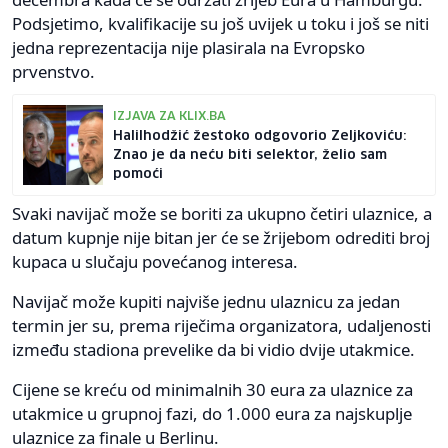
Podsjetimo, kvalifikacije su još uvijek u toku i još se niti
jedna reprezentacija nije plasirala na Evropsko
prvenstvo.
IZJAVA ZA KLIX.BA
Halilhodžić žestoko odgovorio Zeljkoviću:
Znao je da neću biti selektor, želio sam
pomoći
Svaki navijač može se boriti za ukupno četiri ulaznice, a
datum kupnje nije bitan jer će se žrijebom odrediti broj
kupaca u slučaju povećanog interesa.
Navijač može kupiti najviše jednu ulaznicu za jedan
termin jer su, prema riječima organizatora, udaljenosti
između stadiona prevelike da bi vidio dvije utakmice.
Cijene se kreću od minimalnih 30 eura za ulaznice za
utakmice u grupnoj fazi, do 1.000 eura za najskuplje
ulaznice za finale u Berlinu.