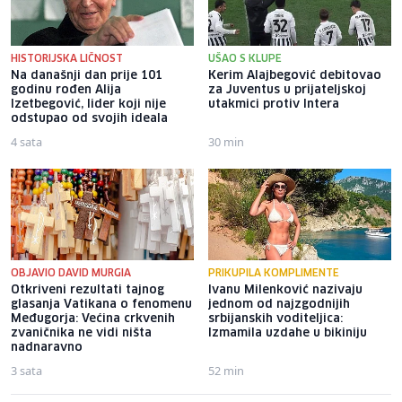
HISTORIJSKA LIČNOST
UŠAO S KLUPE
Na današnji dan prije 101
Kerim Alajbegović debitovao
godinu rođen Alija
za Juventus u prijateljskoj
Izetbegović, lider koji nije
utakmici protiv Intera
odstupao od svojih ideala
4 sata
30 min
OBJAVIO DAVID MURGIA
PRIKUPILA KOMPLIMENTE
Otkriveni rezultati tajnog
Ivanu Milenković nazivaju
glasanja Vatikana o fenomenu
jednom od najzgodnijih
Međugorja: Većina crkvenih
srbijanskih voditeljica:
zvaničnika ne vidi ništa
Izmamila uzdahe u bikiniju
nadnaravno
3 sata
52 min