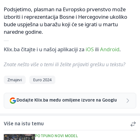
Podsjetimo, plasman na Evropsko prvenstvo može
izboriti i reprezentacija Bosne i Hercegovine ukoliko
bude uspješna u baražu koji će se igrati u martu
naredne godine.
Klix.ba čitajte i u našoj aplikaciji za
iOS
ili
Android
.
Znate nešto više o temi ili želite prijaviti grešku u tekstu?
Zmajevi
Euro 2024
Dodajte Klix.ba među omiljene izvore na Googlu
Više na istu temu
POTPUNO NOVI MODEL