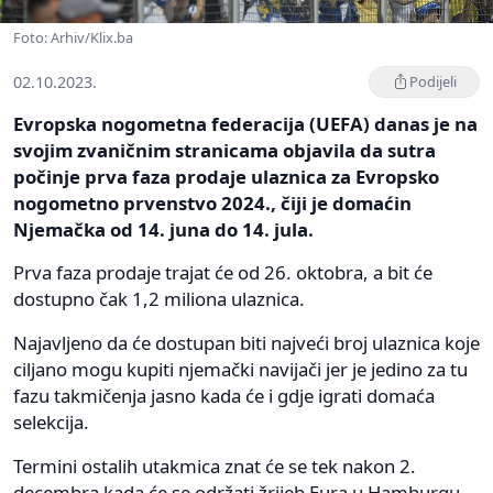
Foto: Arhiv/Klix.ba
02.10.2023.
Podijeli
Evropska nogometna federacija (UEFA) danas je na
svojim zvaničnim stranicama objavila da sutra
počinje prva faza prodaje ulaznica za Evropsko
nogometno prvenstvo 2024., čiji je domaćin
Njemačka od 14. juna do 14. jula.
Prva faza prodaje trajat će od 26. oktobra, a bit će
dostupno čak 1,2 miliona ulaznica.
Najavljeno da će dostupan biti najveći broj ulaznica koje
ciljano mogu kupiti njemački navijači jer je jedino za tu
fazu takmičenja jasno kada će i gdje igrati domaća
selekcija.
Termini ostalih utakmica znat će se tek nakon 2.
decembra kada će se održati žrijeb Eura u Hamburgu.