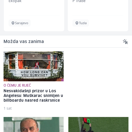
Ekopak
P Trade
Sarajevo
Tuzla
Možda vas zanima
O ČEMU JE RIJEČ
Nesvakidašnji prizor u Los
Kerim Alajbegović s klupe
Angelesu: Muškarac snimljen u
čeka debi za Juventus u duelu
billboardu nasred raskrsnice
protiv Intera
1 sat
2 sata