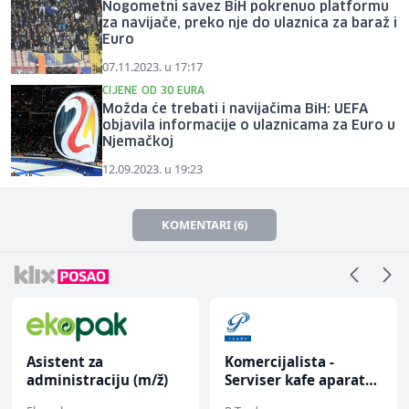
Nogometni savez BiH pokrenuo platformu
za navijače, preko nje do ulaznica za baraž i
Euro
07.11.2023. u 17:17
CIJENE OD 30 EURA
Možda će trebati i navijačima BiH: UEFA
objavila informacije o ulaznicama za Euro u
Njemačkoj
12.09.2023. u 19:23
KOMENTARI (6)
Asistent za
Komercijalista -
administraciju (m/ž)
Serviser kafe aparata
(m/ž)