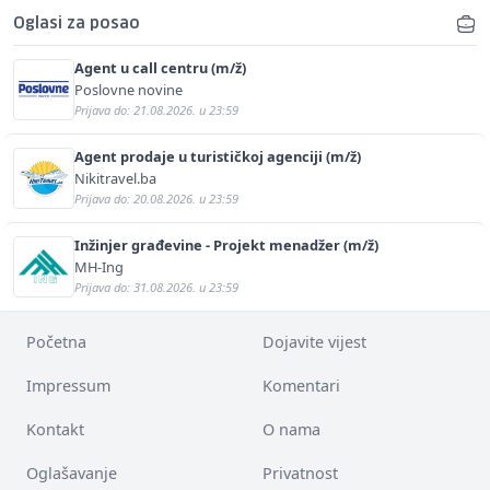
Oglasi za posao
Agent u call centru (m/ž)
Poslovne novine
Prijava do: 21.08.2026. u 23:59
Agent prodaje u turističkoj agenciji (m/ž)
Nikitravel.ba
Prijava do: 20.08.2026. u 23:59
Inžinjer građevine - Projekt menadžer (m/ž)
MH-Ing
Prijava do: 31.08.2026. u 23:59
Početna
Dojavite vijest
Impressum
Komentari
Kontakt
O nama
Oglašavanje
Privatnost