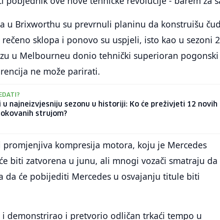
i pobjednik ove nove tehničke revolucije - barem za s
ima u Brixworthu su prevrnuli planinu da konstruišu ču
e rečeno sklopa i ponovo su uspjeli, isto kao u sezoni 
azu u Melbourneu donio tehnički superioran pogonski
encija ne može parirati.
EDATI?
i u najneizvjesniju sezonu u historiji: Ko će preživjeti 12 novih
 okovanih strujom?
i promjenjiva kompresija motora, koju je Mercedes
 će biti zatvorena u junu, ali mnogi vozači smatraju da
 da će pobijediti Mercedes u osvajanju titule biti
s i demonstrirao i pretvorio odličan trkaći tempo u