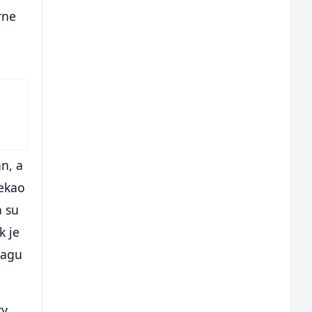
rne
an, a
tekao
a su
k je
nagu
ty