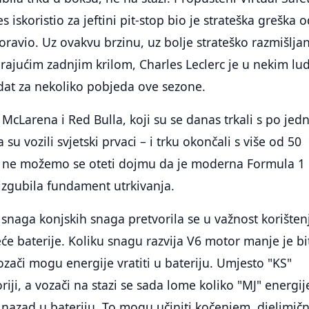
s iskoristio za jeftini pit-stop bio je strateška greška 
oravio. Uz ovakvu brzinu, uz bolje strateško razmišljan
rajućim zadnjim krilom, Charles Leclerc je u nekim lu
dat za nekoliko pobjeda ove sezone.
Larena i Red Bulla, koji su se danas trkali s po jed
su vozili svjetski prvaci – i trku okončali s više od 50
, ne možemo se oteti dojmu da je moderna Formula 1
 izgubila fundament utrkivanja.
snaga konjskih snaga pretvorila se u važnost korišten
eće baterije. Koliku snagu razvija V6 motor manje je b
zači mogu energije vratiti u bateriju. Umjesto "KS"
oriji, a vozači na stazi se sada lome koliko "MJ" energij
nazad u bateriju. To mogu učiniti kočenjem, djelimič