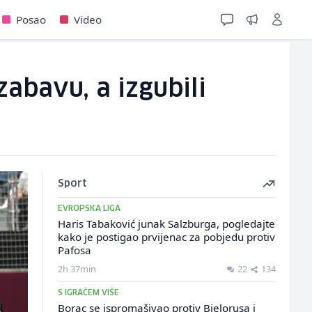
Posao
Video
zabavu, a izgubili
Sport
EVROPSKA LIGA
Haris Tabaković junak Salzburga, pogledajte
kako je postigao prvijenac za pobjedu protiv
Pafosa
2h 37min
22
134
S IGRAČEM VIŠE
Borac se ispromašivao protiv Bjelorusa i