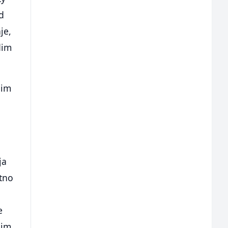
od
je,
dim
nim
ja
itno
e
nim