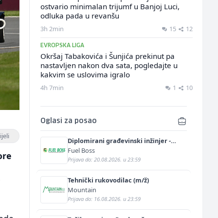
ostvario minimalan trijumf u Banjoj Luci,
odluka pada u revanšu
3h 2min
15
12
EVROPSKA LIGA
Okršaj Tabakovića i Šunjića prekinut pa
nastavljen nakon dva sata, pogledajte u
kakvim se uslovima igralo
4h 7min
1
10
Oglasi za posao
jeli
Diplomirani građevinski inžinjer -
hidrotehnički smjer (m/ž)
Fuel Boss
ore
Prijava do: 20.08.2026. u 23:59
Tehnički rukovodilac (m/ž)
i
Mountain
Prijava do: 16.08.2026. u 23:59