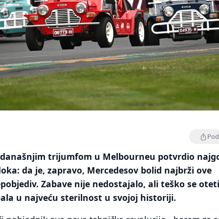
Podi
e današnjim trijumfom u Melbourneu potvrdio najg
ka: da je, zapravo, Mercedesov bolid najbrži ove
epobjediv. Zabave nije nedostajalo, ali teško se otet
la u najveću sterilnost u svojoj historiji.