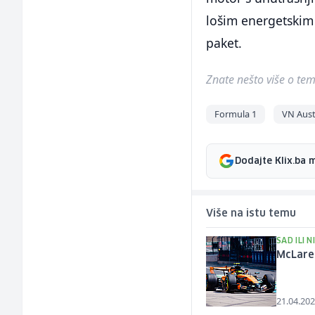
lošim energetskim 
paket.
Znate nešto više o temi 
Formula 1
VN Austr
Dodajte Klix.ba 
Više na istu temu
SAD ILI 
McLare
21.04.202