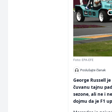
Foto: EPA-EFE
Poslušajte članak
George Russell j
čuvanu tajnu pado
sezone, ali ne i n
dojmu da je F1 upa