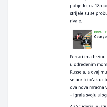
pobjedu, uz 18-go
strijele su se pro
rivale.
PRVA UT
George 
Ferrari ima brzinu 
u određenim moment
Russela, a ovaj mu
se borili točak uz 
ova nova mračna vj
– igrala svoju ulog
Ali Scuderia je izg