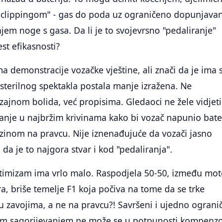
 clippingom" - gas do poda uz ograničeno dopunjavanj
em noge s gasa. Da li je to svojevrsno "pedaliranje"
test efikasnosti?
a demonstracije vozačke vještine, ali znači da je ima 
 sterilnog spektakla postala manje izražena. Ne
izajnom bolida, već propisima. Gledaoci ne žele vidjeti
nje u najbržim krivinama kako bi vozač napunio bater
zinom na pravcu. Nije iznenađujuće da vozači jasno
 da je to najgora stvar i kod "pedaliranja".
imizam ima vrlo malo. Raspodjela 50-50, između mot
a, briše temelje F1 koja počiva na tome da se trke
 zavojima, a ne na pravcu?! Savršeni i ujedno ograni
im sagorijevanjem ne može se u potpunosti kompenzo