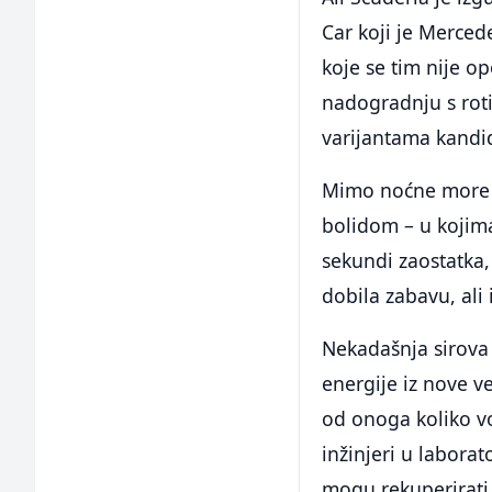
Car koji je Mercede
koje se tim nije op
nadogradnju s roti
varijantama kandi
Mimo noćne more Mc
bolidom – u kojima 
sekundi zaostatka
dobila zabavu, ali
Nekadašnja sirova 
energije iz nove v
od onoga koliko vo
inžinjeri u laborat
mogu rekuperirati 