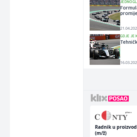
JEDNOGL
Formula
promije
21.04.202
GDJE JE 
Tehnič
16.03.202
Sachbearbeiter in der
Radnik u proizvod
Schaltungsabteilung
(m/ž)