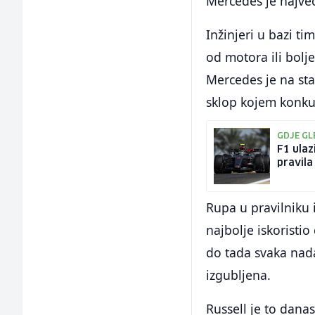
Mercedes je najveć
Inžinjeri u bazi t
od motora ili bolj
Mercedes je na st
sklop kojem konkur
GDJE GL
F1 ulaz
pravila
Rupa u pravilniku 
najbolje iskoristio
do tada svaka nada
izgubljena.
Russell je to dana