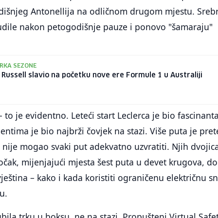
dišnjeg Antonellija na odličnom drugom mjestu. Sreb
budile nakon petogodišnje pauze i ponovo "šamaraju"
RKA SEZONE
Russell slavio na početku nove ere Formule 1 u Australiji
- to je evidentno. Leteći start Leclerca je bio fascinant
ima je bio najbrži čovjek na stazi. Više puta je pre
 nije mogao svaki put adekvatno uzvratiti. Njih dvojic
točak, mijenjajući mjesta šest puta u devet krugova, do
eština – kako i kada koristiti ograničenu električnu s
u.
ubila trku u boksu, ne na stazi. Propušteni Virtual Safe