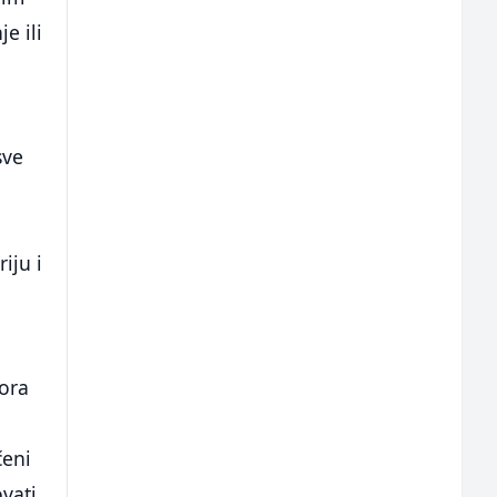
e ili
sve
iju i
ora
čeni
vati