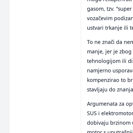
gasom, tzv. "super
vozačevim podizanj
ustvari trkanje ili 
To ne znači da nem
manje, jer je zbog
tehnologijom ili d
namjerno usporava
kompenzirao to br
stavljaju do znanja
Argumenata za opt
SUS i elektromotor
dobivaju brzinom u
motor s unutrašnj