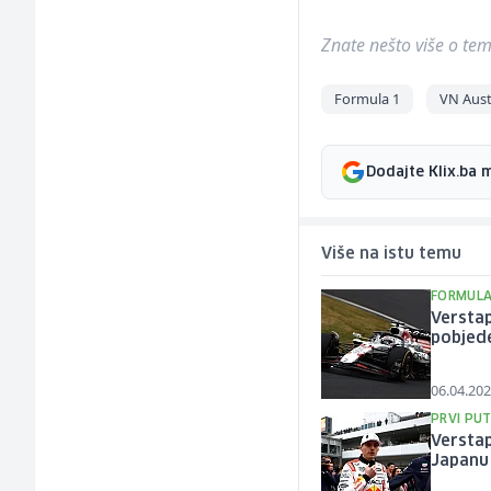
Znate nešto više o temi 
Formula 1
VN Austr
Dodajte Klix.ba 
Više na istu temu
FORMULA
Verstap
pobjede
06.04.202
PRVI PU
Verstap
Japanu