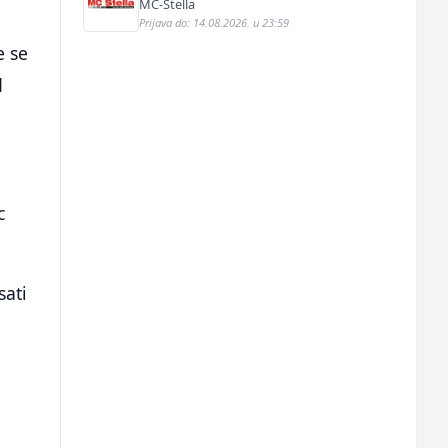
MC-Stella
Prijava do: 14.08.2026. u 23:59
e se
d
.
c
sati