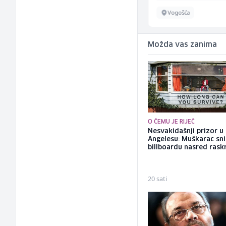
Inostranstvo
Vogošća
Možda vas zanima
O ČEMU JE RIJEČ
Nesvakidašnji prizor u
Angelesu: Muškarac sni
billboardu nasred rask
20 sati