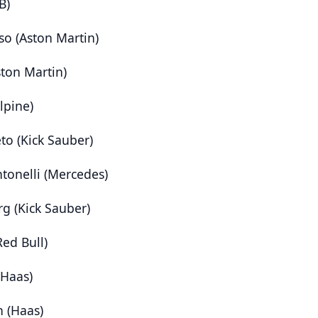
B)
so (Aston Martin)
ston Martin)
lpine)
eto (Kick Sauber)
tonelli (Mercedes)
g (Kick Sauber)
ed Bull)
(Haas)
n (Haas)