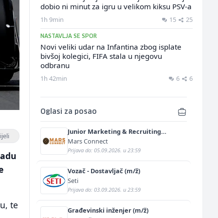
dobio ni minut za igru u velikom kiksu PSV-a
1h 9min
15
25
NASTAVLJA SE SPOR
Novi veliki udar na Infantina zbog isplate
bivšoj kolegici, FIFA stala u njegovu
odbranu
1h 42min
6
6
Oglasi za posao
Junior Marketing & Recruiting
jeli
Specialist (m/ž)
Mars Connect
Prijava do: 05.09.2026. u 23:59
radu
e
Vozač - Dostavljač (m/ž)
Seti
Prijava do: 03.09.2026. u 23:59
u, te
Građevinski inženjer (m/ž)