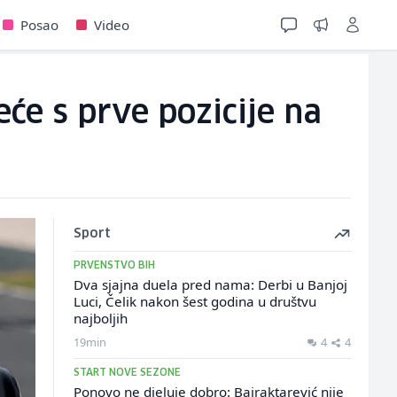
Posao
Video
eće s prve pozicije na
Sport
PRVENSTVO BIH
Dva sjajna duela pred nama: Derbi u Banjoj
Luci, Čelik nakon šest godina u društvu
najboljih
19min
4
4
START NOVE SEZONE
Ponovo ne djeluje dobro: Bajraktarević nije