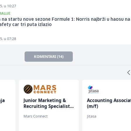
5. u 10:27
RALIJE
 na startu nove sezone Formule 1: Norris najbrži u haosu na
afety car tri puta izlazio
5. u 07:28
KOMENTARI (14)
ja
Junior Marketing &
Accounting Associa
Recruiting Specialist
(m/f)
(m/ž)
Mars Connect
Jitasa