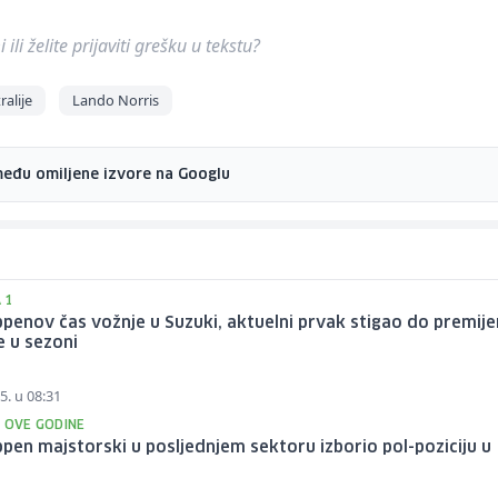
ili želite prijaviti grešku u tekstu?
alije
Lando Norris
među omiljene izvore na Googlu
 1
penov čas vožnje u Suzuki, aktuelni prvak stigao do premij
 u sezoni
5. u 08:31
T OVE GODINE
pen majstorski u posljednjem sektoru izborio pol-poziciju u