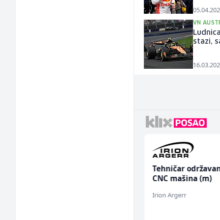
05.04.202
VN AUST
Ludnica
stazi, s
16.03.202
Hostesa (ž)
Tehničar održavan
CNC mašina (m)
Bosnian House Restaurant
Irion Argerr