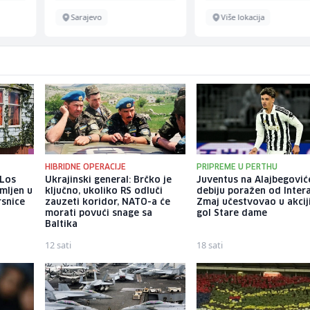
Sarajevo
Više lokacija
HIBRIDNE OPERACIJE
PRIPREME U PERTHU
 Los
Ukrajinski general: Brčko je
Juventus na Alajbegovi
mljen u
ključno, ukoliko RS odluči
debiju poražen od Intera
rsnice
zauzeti koridor, NATO-a će
Zmaj učestvovao u akcij
morati povući snage sa
gol Stare dame
Baltika
12 sati
18 sati