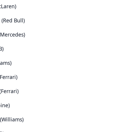
cLaren)
(Red Bull)
(Mercedes)
B)
iams)
Ferrari)
Ferrari)
pine)
 (Williams)