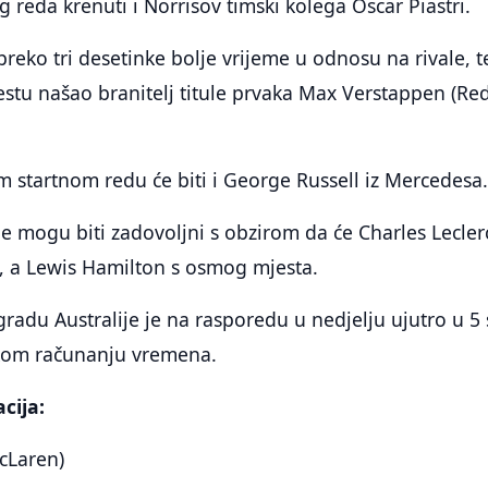
g reda krenuti i Norrisov timski kolega Oscar Piastri.
preko tri desetinke bolje vrijeme u odnosu na rivale, t
stu našao branitelj titule prvaka Max Verstappen (Re
 startnom redu će biti i George Russell iz Mercedesa
 ne mogu biti zadovoljni s obzirom da će Charles Lecler
, a Lewis Hamilton s osmog mjesta.
gradu Australije je na rasporedu u nedjelju ujutro u 5 
kom računanju vremena.
acija:
cLaren)