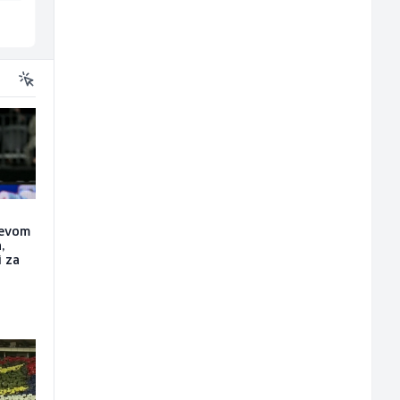
Sarajevo
Sarajevo
ćevom
,
i za