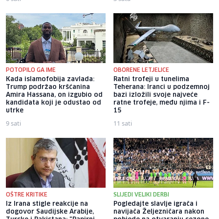
POTOPILO GA IME
OBORENE LETJELICE
Kada islamofobija zavlada:
Ratni trofeji u tunelima
Trump podržao kršćanina
Teherana: Iranci u podzemnoj
Amira Hassana, on izgubio od
bazi izložili svoje najveće
kandidata koji je odustao od
ratne trofeje, među njima i F-
utrke
15
9 sati
11 sati
OŠTRE KRITIKE
SLIJEDI VELIKI DERBI
Iz Irana stigle reakcije na
Pogledajte slavlje igrača i
dogovor Saudijske Arabije,
navijača Željezničara nakon