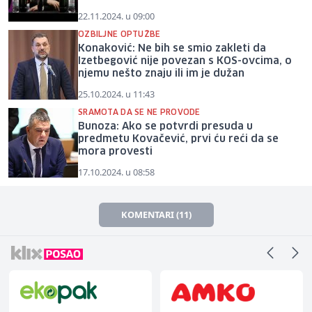
22.11.2024. u 09:00
OZBILJNE OPTUŽBE
Konaković: Ne bih se smio zakleti da
Izetbegović nije povezan s KOS-ovcima, o
njemu nešto znaju ili im je dužan
25.10.2024. u 11:43
SRAMOTA DA SE NE PROVODE
Bunoza: Ako se potvrdi presuda u
predmetu Kovačević, prvi ću reći da se
mora provesti
17.10.2024. u 08:58
KOMENTARI (11)