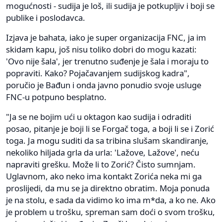
mogućnosti - sudija je loš, ili sudija je potkupljiv i boji se
publike i poslodavca.
Izjava je bahata, iako je super organizacija FNC, ja im
skidam kapu, još nisu toliko dobri do mogu kazati:
'Ovo nije šala', jer trenutno suđenje je šala i moraju to
popraviti. Kako? Pojačavanjem sudijskog kadra",
poručio je Bađun i onda javno ponudio svoje usluge
FNC-u potpuno besplatno.
"Ja se ne bojim ući u oktagon kao sudija i odraditi
posao, pitanje je boji li se Forgač toga, a boji li se i Zorić
toga. Ja mogu suditi da sa tribina slušam skandiranje,
nekoliko hiljada grla da urla: 'Lažove, Lažove', neću
napraviti grešku. Može li to Zorić? Čisto sumnjam.
Uglavnom, ako neko ima kontakt Zorića neka mi ga
proslijedi, da mu se ja direktno obratim. Moja ponuda
je na stolu, e sada da vidimo ko ima m*da, a ko ne. Ako
je problem u trošku, spreman sam doći o svom trošku,