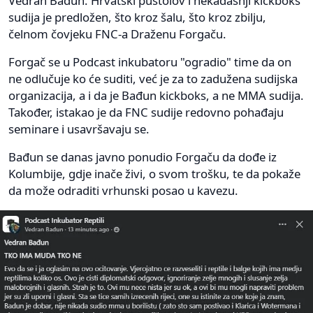
Vedran Bađun. Hrvatski pustolov i nekadašnji kickboks
sudija je predložen, što kroz šalu, što kroz zbilju,
čelnom čovjeku FNC-a Draženu Forgaču.
Forgač se u Podcast inkubatoru "ogradio" time da on
ne odlučuje ko će suditi, već je za to zadužena sudijska
organizacija, a i da je Bađun kickboks, a ne MMA sudija.
Također, istakao je da FNC sudije redovno pohađaju
seminare i usavršavaju se.
Bađun se danas javno ponudio Forgaču da dođe iz
Kolumbije, gdje inače živi, o svom trošku, te da pokaže
da može odraditi vrhunski posao u kavezu.