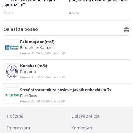
Turske i Pakistana: "Papirni
pobjede na otvaranju sezone
sporazum"
8 sati
4 sata
Oglasi za posao
Falc majstor (m/ž)
Birotehnik Komerc
Prijava do: 14.08.2026. u 23:59
Konobar (m/ž)
Borbono
Prijava do: 22.08.2026. u 23:59
Stručni saradnik za poslove javnih nabavki (m/ž)
Fuel Boss
Prijava do: 20.08.2026. u 23:59
Početna
Dojavite vijest
Impressum
Komentari