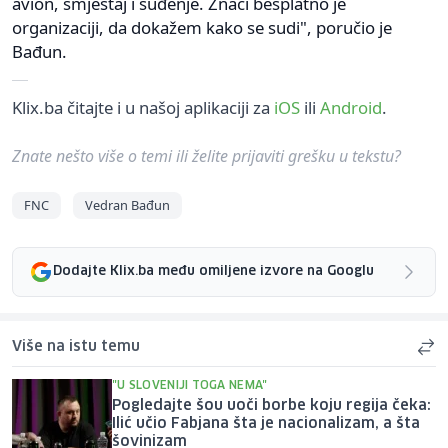
avion, smještaj i suđenje. Znači besplatno je
organizaciji, da dokažem kako se sudi", poručio je
Bađun.
Klix.ba čitajte i u našoj aplikaciji za
iOS
ili
Android
.
Znate nešto više o temi ili želite prijaviti grešku u tekstu?
FNC
Vedran Bađun
Dodajte Klix.ba među omiljene izvore na Googlu
Više na istu temu
"U SLOVENIJI TOGA NEMA"
Pogledajte šou uoči borbe koju regija čeka:
Ilić učio Fabjana šta je nacionalizam, a šta
šovinizam