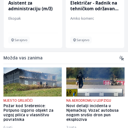
Asistent za
Električar - Radnik na
administraciju (m/ž)
tehničkom održavanju
(m/ž)
Ekopak
Amko komerc
Sarajevo
Sarajevo
Možda vas zanima
MJESTO GRUJIČIĆI
NA AERODROMU U LEIPZIGU
Požar kod Srebrenice:
Novi detalji incidenta u
Potpuno izgorio objekt za
Njemačkoj: Vozač autobusa
uzgoj pilića u vlasništvu
nogom srušio dron pun
povratnika
eksploziva
6 sati
3 sata