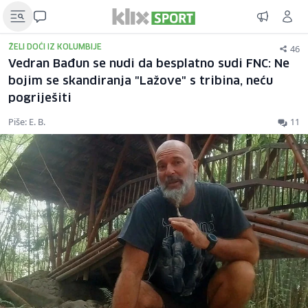
46
ŽELI DOĆI IZ KOLUMBIJE
Vedran Bađun se nudi da besplatno sudi FNC: Ne
bojim se skandiranja "Lažove" s tribina, neću
pogriješiti
Piše: E. B.
11