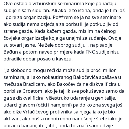
Ovo ostalo o vrhunskim seminarima koje pohađaju
sudije nisam siguran. Ali ako je to istina, onda je tim još
i gore za organizaciju. Po**rem se ja na sve seminare
ako sudija nema osjećaja za borbu ili je potkupljiv od
strane gazde. Kada kažem gazda, mislim na čelnog
čovjeka organizacije koja ga unajmi za suđenje. Ovdje
su stvari jasne. Ne žele dobrog sudiju", napisao je
Bađun a potom naveo primjere kada FNC sudije nisu
odradile dobar posao u kavezu.
"Ja slobodno mogu reći da može sudija proći milion
seminara, ali ako nokautiranog Bakočevića spašava u
meču sa Brazilcem, ako Bakočevića ne diskvalificira u
borbi sa Croatom iako je taj lik sve pokušavao samo da
ga se diskvalificira, višestruko udaranje u genitalije,
udarci glavom (očiti i namjerni) pa do ko zna svega još,
ako diže Vrtačićevog protivnika sa njega iako je bio
aktivan, ako pušta nepotrebno nanošenje štete iako je
borac u banani, itd., itd., onda to znači samo dvije