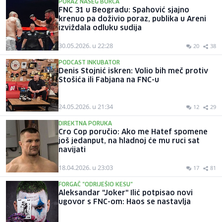
PORAZ NAŠEG BORCA
FNC 31 u Beogradu: Spahović sjajno
krenuo pa doživio poraz, publika u Areni
izviždala odluku sudija
30.05.2026. u 22:28
20
38
PODCAST INKUBATOR
Denis Stojnić iskren: Volio bih meč protiv
Stošića ili Fabjana na FNC-u
24.05.2026. u 21:34
12
29
DIREKTNA PORUKA
Cro Cop poručio: Ako me Hatef spomene
još jedanput, na hladnoj će mu ruci sat
navijati
18.04.2026. u 23:03
17
81
FORGAČ "ODRIJEŠIO KESU"
Aleksandar "Joker" Ilić potpisao novi
ugovor s FNC-om: Haos se nastavlja