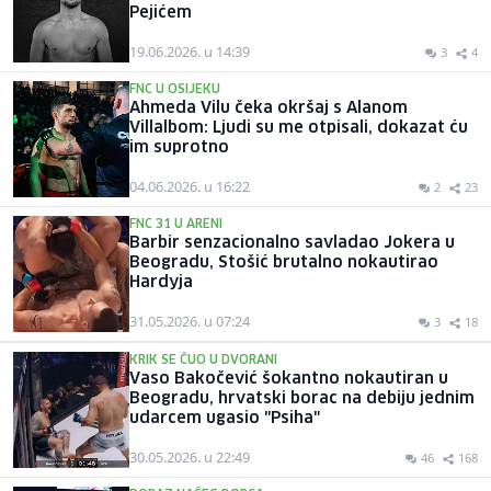
Pejićem
19.06.2026. u 14:39
3
4
FNC U OSIJEKU
Ahmeda Vilu čeka okršaj s Alanom
Villalbom: Ljudi su me otpisali, dokazat ću
im suprotno
04.06.2026. u 16:22
2
23
FNC 31 U ARENI
Barbir senzacionalno savladao Jokera u
Beogradu, Stošić brutalno nokautirao
Hardyja
31.05.2026. u 07:24
3
18
KRIK SE ČUO U DVORANI
Vaso Bakočević šokantno nokautiran u
Beogradu, hrvatski borac na debiju jednim
udarcem ugasio "Psiha"
30.05.2026. u 22:49
46
168