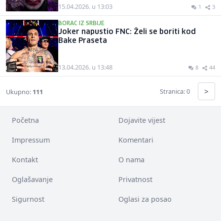
15.04.2026. u 13:03
1
3
BORAC IZ SRBIJE
Joker napustio FNC: Želi se boriti kod
Bake Praseta
13.04.2026. u 13:48
8
44
>
Stranica: 0
Ukupno:
111
Početna
Dojavite vijest
Impressum
Komentari
Kontakt
O nama
Oglašavanje
Privatnost
Sigurnost
Oglasi za posao