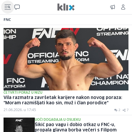
FNC
ČETVRTI PORAZ U NIZU
Vila razmatra završetak karijere nakon novog poraza:
"Moram razmišljati kao sin, muž i član porodice"
21.06.2026. u 17:45
2
7
UOČI DOGAĐAJA U OSIJEKU
Šikić pao vagu i dobio otkaz u FNC-u,
propala glavna borba večeri s Filipom