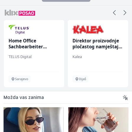
Home Office
Direktor proizvodnje
Sachbearbeiter
pločastog namještaja
(m/w/d) für einen
(m/ž)
TELUS Digital
Kalea
bekannten deutschen
Energieversorger
Sarajevo
Ilijaš
Možda vas zanima