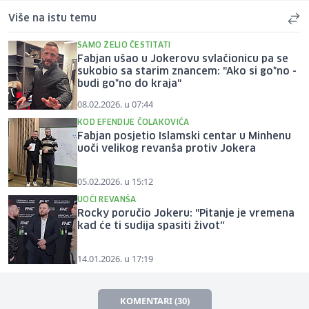
Više na istu temu
SAMO ŽELIO ČESTITATI
Fabjan ušao u Jokerovu svlačionicu pa se
sukobio sa starim znancem: "Ako si go*no -
budi go*no do kraja"
08.02.2026. u 07:44
KOD EFENDIJE ČOLAKOVIĆA
Fabjan posjetio Islamski centar u Minhenu
uoči velikog revanša protiv Jokera
05.02.2026. u 15:12
UOČI REVANŠA
Rocky poručio Jokeru: "Pitanje je vremena
kad će ti sudija spasiti život"
14.01.2026. u 17:19
KOMENTARI (30)