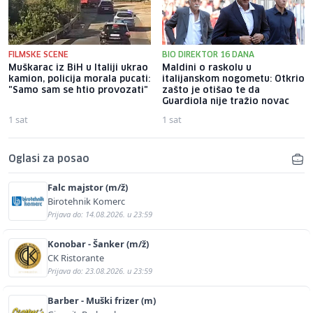
FILMSKE SCENE
BIO DIREKTOR 16 DANA
Muškarac iz BiH u Italiji ukrao
Maldini o raskolu u
kamion, policija morala pucati:
italijanskom nogometu: Otkrio
"Samo sam se htio provozati"
zašto je otišao te da
Guardiola nije tražio novac
1 sat
1 sat
Oglasi za posao
Falc majstor (m/ž)
Birotehnik Komerc
Prijava do: 14.08.2026. u 23:59
Konobar - Šanker (m/ž)
CK Ristorante
Prijava do: 23.08.2026. u 23:59
Barber - Muški frizer (m)