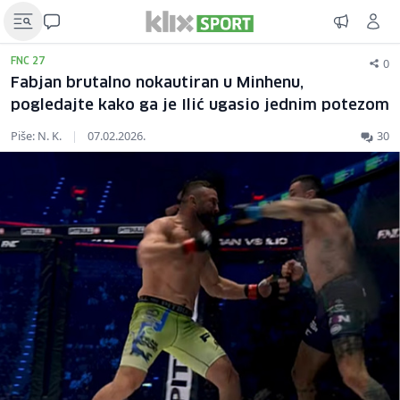
0
FNC 27
Fabjan brutalno nokautiran u Minhenu,
pogledajte kako ga je Ilić ugasio jednim potezom
Piše: N. K.
|
07.02.2026.
30