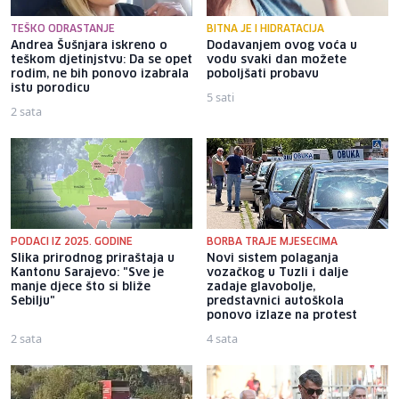
TEŠKO ODRASTANJE
BITNA JE I HIDRATACIJA
Andrea Šušnjara iskreno o
Dodavanjem ovog voća u
teškom djetinjstvu: Da se opet
vodu svaki dan možete
rodim, ne bih ponovo izabrala
poboljšati probavu
istu porodicu
5 sati
2 sata
PODACI IZ 2025. GODINE
BORBA TRAJE MJESECIMA
Slika prirodnog priraštaja u
Novi sistem polaganja
Kantonu Sarajevo: "Sve je
vozačkog u Tuzli i dalje
manje djece što si bliže
zadaje glavobolje,
Sebilju"
predstavnici autoškola
ponovo izlaze na protest
2 sata
4 sata