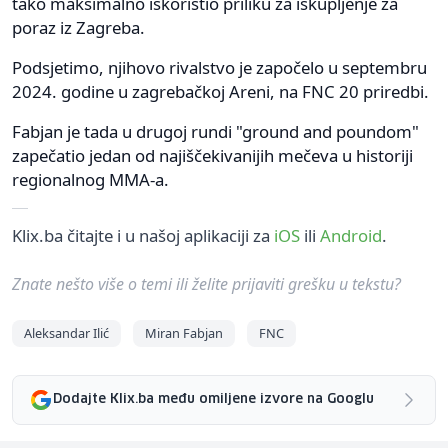
tako maksimalno iskoristio priliku za iskupljenje za
poraz iz Zagreba.
Podsjetimo, njihovo rivalstvo je započelo u septembru
2024. godine u zagrebačkoj Areni, na FNC 20 priredbi.
Fabjan je tada u drugoj rundi "ground and poundom"
zapečatio jedan od najiščekivanijih mečeva u historiji
regionalnog MMA-a.
Klix.ba čitajte i u našoj aplikaciji za
iOS
ili
Android
.
Znate nešto više o temi ili želite prijaviti grešku u tekstu?
Aleksandar Ilić
Miran Fabjan
FNC
Dodajte Klix.ba među omiljene izvore na Googlu