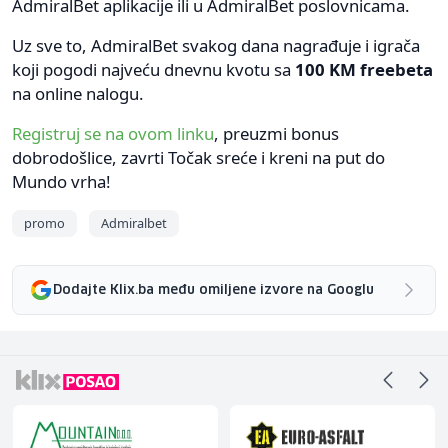
AdmiralBet aplikacije ili u AdmiralBet poslovnicama.
Uz sve to, AdmiralBet svakog dana nagrađuje i igrača
koji pogodi najveću dnevnu kvotu sa
100 KM freebeta
na online nalogu.
Registruj se na ovom linku
, preuzmi bonus
dobrodošlice, zavrti Točak sreće i kreni na put do
Mundo vrha!
promo
Admiralbet
Dodajte Klix.ba među omiljene izvore na Googlu