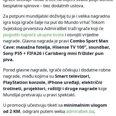
besplatne spinove – bez dodatnih uslova.
Za potpuni mundijalski doživljaj tu je i velika nagradna
igra koja igrače šalje na put do Mundo vrha! Tokom
Svjetskog prvenstva AdmiralBet traži igrače koji će
pogoditi najveće ukupne kvote
i osvojiti vrijedne
nagrade. Glavna nagrada je pravi
Combo Sport Man
Cave: masažna fotelja, Hisense TV 100”, soundbar,
Sony PS5 + FIFA26 i Carlsberg mini frižider pun
piva.
Pored glavne nagrade, igrače očekuju i dodatne robne
nagrade, među kojima su
Smart televizori,
PlayStation konzole, iPhone uređaji, električni
trotineti, projektori, roštilji i druge nagrade
koje
Mundijal pretvaraju u pravi spektakl.
U promociji učestvuju tiketi sa
minimalnim ulogom
od 2 KM
, odigrani putem weba
admiralbet.ba
,