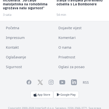
incidenata: "Jurcanje
stanja travnjaka privremeno
maloljetnika na romobilima
odselila s La Bombonere
ugrožava našu sigurnost"
3 sata
54 min
Početna
Dojavite vijest
Impressum
Komentari
Kontakt
O nama
Oglašavanje
Privatnost
Sigurnost
Oglasi za posao
Facebook
YouTube
LinkedIn
Twitter
Instagram
RSS
App Store
Google Play
Copyright 2000-2026 InterSoft d.o.o. Sarajevo. ISSN 2566-3771. Sva prava