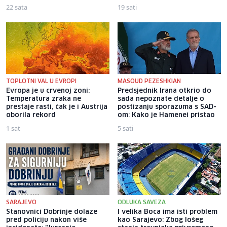
22 sata
19 sati
TOPLOTNI VAL U EVROPI
MASOUD PEZESHKIAN
Evropa je u crvenoj zoni:
Predsjednik Irana otkrio do
Temperatura zraka ne
sada nepoznate detalje o
prestaje rasti, čak je i Austrija
postizanju sporazuma s SAD-
oborila rekord
om: Kako je Hamenei pristao
1 sat
5 sati
SARAJEVO
ODLUKA SAVEZA
Stanovnici Dobrinje dolaze
I velika Boca ima isti problem
pred policiju nakon više
kao Sarajevo: Zbog lošeg