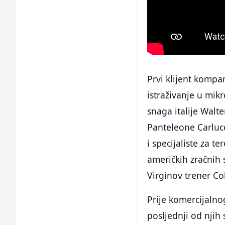
Prvi klijent kompan
istraživanje u mik
snaga italije Walte
Panteleone Carlucc
i specijaliste za t
američkih zračnih 
Virginov trener Co
Prije komercijalno
posljednji od njih