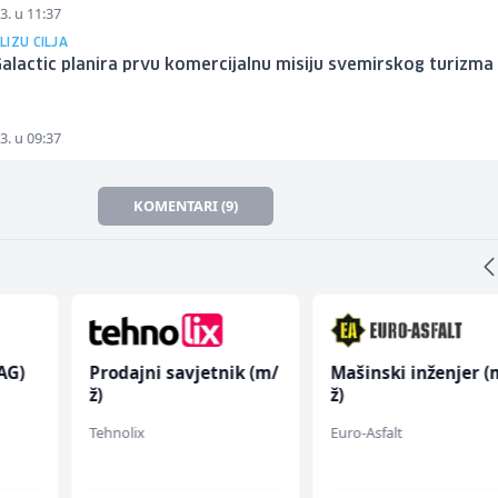
3. u 11:37
IZU CILJA
Galactic planira prvu komercijalnu misiju svemirskog turizma
3. u 09:37
KOMENTARI (9)
AG)
Prodajni savjetnik (m/
Mašinski inženjer (
ž)
ž)
Tehnolix
Euro-Asfalt