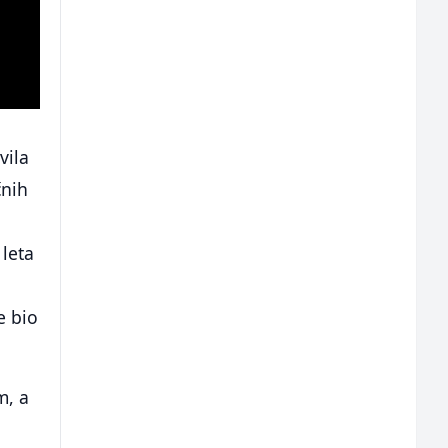
vila
čnih
 leta
e bio
m, a