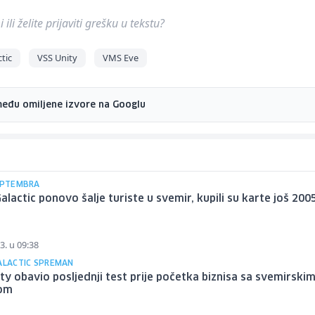
ili želite prijaviti grešku u tekstu?
ctic
VSS Unity
VMS Eve
među omiljene izvore na Googlu
SEPTEMBRA
Galactic ponovo šalje turiste u svemir, kupili su karte još 200
3. u 09:38
GALACTIC SPREMAN
ty obavio posljednji test prije početka biznisa sa svemirski
om