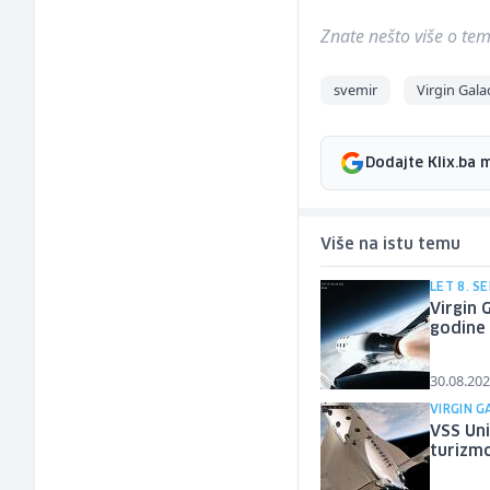
Znate nešto više o temi 
svemir
Virgin Gala
Dodajte Klix.ba 
Više na istu temu
LET 8. 
Virgin 
godine
30.08.202
VIRGIN 
VSS Uni
turizm