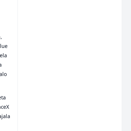
,
Blue
ela
a
alo
eta
aceX
ajala