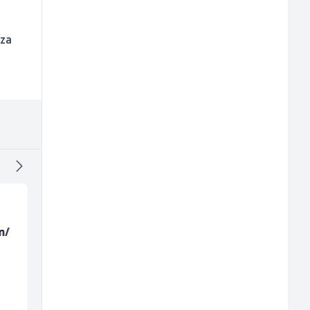
 za
m/
Kustos u galeriji slika
Skladišni radnik (m/ž
(m/ž)
Galerija Java
Lidl BH