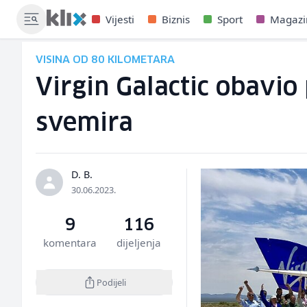
Vijesti
Biznis
Sport
Magazi
VISINA OD 80 KILOMETARA
Virgin Galactic obavio
svemira
D. B.
30.06.2023.
9
116
komentara
dijeljenja
Podijeli