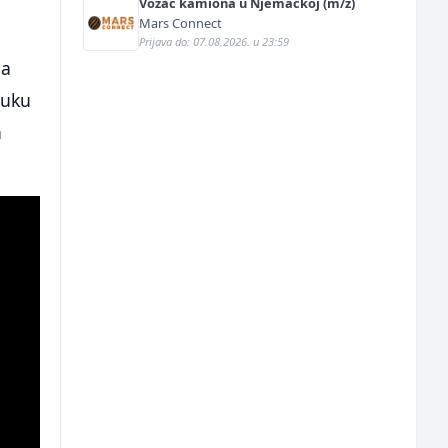
Vozač kamiona u Njemačkoj (m/ž)
Mars Connect
Prijava do: 07.08.2026. u 23:59
ba
luku
a