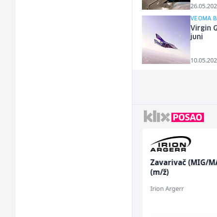
26.05.202
VEOMA BL
Virgin 
juni
10.05.202
Trgovac - Magacioner
Zavarivač (MIG/M
(m/ž)
(m/ž)
Amko komerc
Irion Argerr