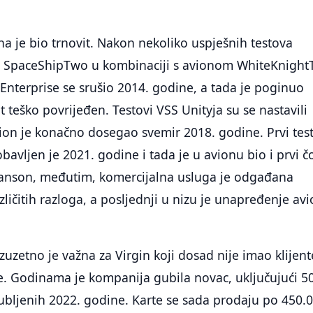
ha je bio trnovit. Nakon nekoliko uspješnih testova
a SpaceShipTwo u kombinaciji s avionom WhiteKnigh
Enterprise se srušio 2014. godine, a tada je poginuo
ot teško povrijeđen. Testovi VSS Unityja su se nastavili
ion je konačno dosegao svemir 2018. godine. Prvi test
ljen je 2021. godine i tada je u avionu bio i prvi č
ranson, međutim, komercijalna usluga je odgađana
zličitih razloga, a posljednji u nizu je unapređenje av
izuzetno je važna za Virgin koji dosad nije imao klijent
rte. Godinama je kompanija gubila novac, uključujući 5
ubljenih 2022. godine. Karte se sada prodaju po 450.