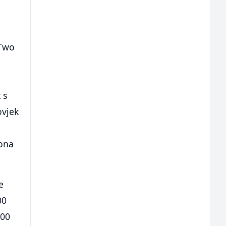
tTwo
 s
ovjek
iona
e
00
000