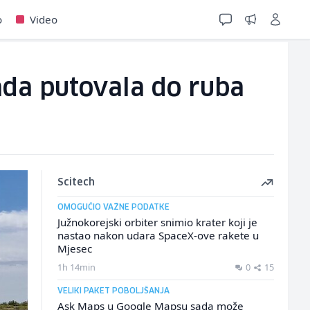
o
Video
sada putovala do ruba
Scitech
OMOGUĆIO VAŽNE PODATKE
Južnokorejski orbiter snimio krater koji je
nastao nakon udara SpaceX-ove rakete u
Mjesec
1h 14min
0
15
VELIKI PAKET POBOLJŠANJA
Ask Maps u Google Mapsu sada može