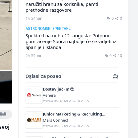
naručiti hranu za korisnika, pamti
prethodne razgovore
1h 34min
0
0
ASTRONOMSKI SPEKTAKL
Spektakl na nebu 12. augusta: Potpuno
pomračenje Sunca najbolje će se vidjeti iz
Španije i Islanda
2h 59min
0
10
Oglasi za posao
Dostavljač (m/ž)
Venera
Prijava do: 16.08.2026. u 23:59
jeli
Junior Marketing & Recruiting
Specialist (m/ž)
Mars Connect
svoj
Prijava do: 05.09.2026. u 23:59