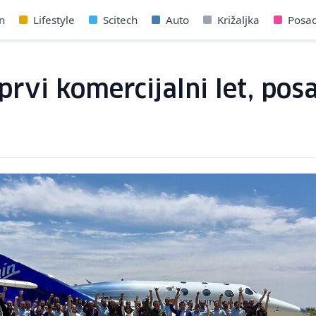
n
Lifestyle
Scitech
Auto
Križaljka
Posa
 prvi komercijalni let, po