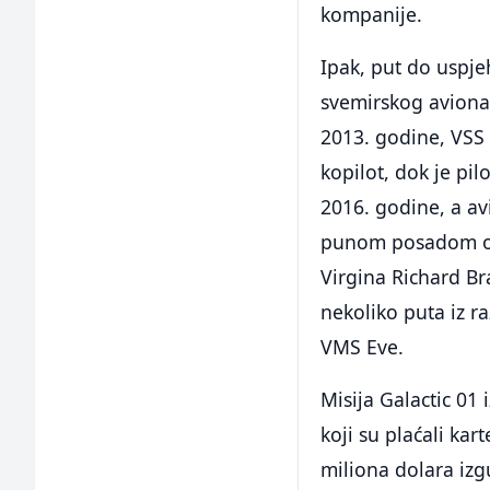
kompanije.
Ipak, put do uspje
svemirskog avion
2013. godine, VSS 
kopilot, dok je pil
2016. godine, a av
punom posadom obav
Virgina Richard B
nekoliko puta iz ra
VMS Eve.
Misija Galactic 01 
koji su plaćali ka
miliona dolara izg