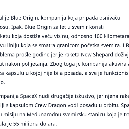
val je Blue Origin, kompanija koja pripada osnivaču
su. Ipak, Blue Origin za let u svemir koristi
etu koja dostiže veću visinu, odnosno 100 kilometara
u liniju koja se smatra granicom početka svemira. I 
blema prošle godine jer je raketa New Shepard doživj
t nakon polijetanja. Zbog toga je kompanija aktiviral
a kapsulu u kojoj nije bila posada, a sve je funkcionis
no.
mpanija SpaceX nudi drugačije iskustvo, jer njena rak
iji s kapsulom Crew Dragon vodi posadu u orbitu. Sp
nu misiju na Međunarodnu svemirsku stanicu koja je tr
ala je 55 miliona dolara.