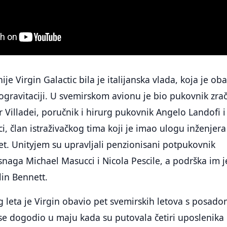
ije Virgin Galactic bila je italijanska vlada, koja je oba
rogravitaciji. U svemirskom avionu je bio pukovnik zra
r Villadei, poručnik i hirurg pukovnik Angelo Landofi i
i, član istraživačkog tima koji je imao ulogu inženjera
eret. Unityjem su upravljali penzionisani potpukovnik
snaga Michael Masucci i Nicola Pescile, a podrška im j
lin Bennett.
g leta je Virgin obavio pet svemirskih letova s posado
 se dogodio u maju kada su putovala četiri uposlenika