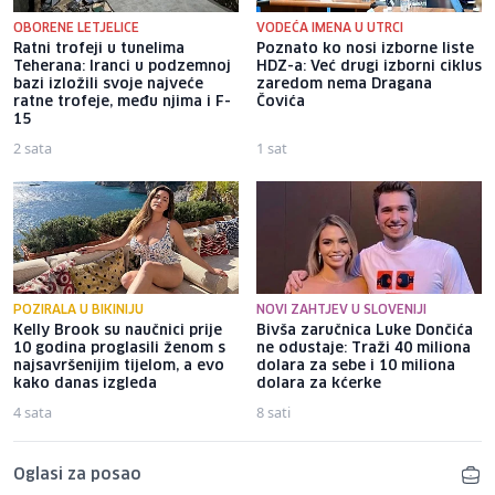
OBORENE LETJELICE
VODEĆA IMENA U UTRCI
Ratni trofeji u tunelima
Poznato ko nosi izborne liste
Teherana: Iranci u podzemnoj
HDZ-a: Već drugi izborni ciklus
bazi izložili svoje najveće
zaredom nema Dragana
ratne trofeje, među njima i F-
Čovića
15
2 sata
1 sat
POZIRALA U BIKINIJU
NOVI ZAHTJEV U SLOVENIJI
Kelly Brook su naučnici prije
Bivša zaručnica Luke Dončića
10 godina proglasili ženom s
ne odustaje: Traži 40 miliona
najsavršenijim tijelom, a evo
dolara za sebe i 10 miliona
kako danas izgleda
dolara za kćerke
4 sata
8 sati
Oglasi za posao