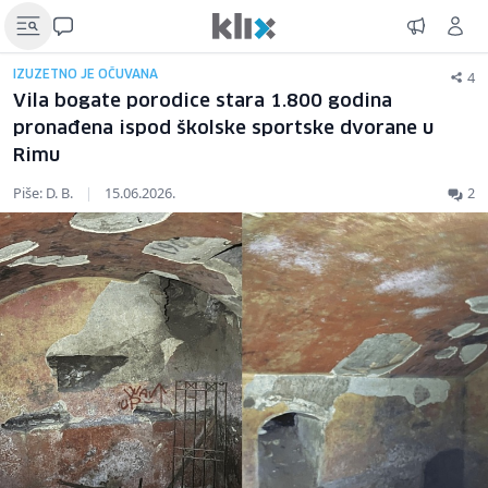
4
IZUZETNO JE OČUVANA
Vila bogate porodice stara 1.800 godina
pronađena ispod školske sportske dvorane u
Rimu
Piše: D. B.
|
15.06.2026.
2