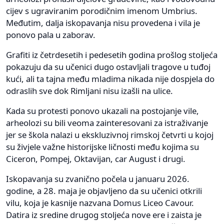
cijev s ugraviranim porodičnim imenom Umbrius.
Međutim, dalja iskopavanja nisu provedena i vila je
ponovo pala u zaborav.
Grafiti iz četrdesetih i pedesetih godina prošlog stoljeća
pokazuju da su učenici dugo ostavljali tragove u tuđoj
kući, ali ta tajna među mladima nikada nije dospjela do
odraslih sve dok Rimljani nisu izašli na ulice.
Kada su protesti ponovo ukazali na postojanje vile,
arheolozi su bili veoma zainteresovani za istraživanje
jer se škola nalazi u ekskluzivnoj rimskoj četvrti u kojoj
su živjele važne historijske ličnosti među kojima su
Ciceron, Pompej, Oktavijan, car August i drugi.
Iskopavanja su zvanično počela u januaru 2026.
godine, a 28. maja je objavljeno da su učenici otkrili
vilu, koja je kasnije nazvana Domus Liceo Cavour.
Datira iz sredine drugog stoljeća nove ere i zaista je