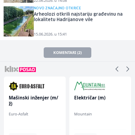
22.06.2026. u 14:08
NOVO ZNAČAJNO OTKRIĆE
Arheolozi otkrili najstariju građevinu na
lokalitetu Hadrijanove vile
15.06.2026. u 15:41
KOMENTARI (2)
Mašinski inženjer (m/
Električar (m)
ž)
Euro-Asfalt
Mountain