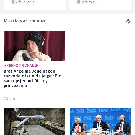
Više lokacija
Sarajevo
Možda vas zanima
ISKRENO PRIZNANJE
Brat Angeline Jolie nakon
Selma Alispahić ususret filmu
razvoda otkrio da je gej: Bio
o "Ay Carmeli": Dragan Jovičić
sam opsjednut Disney
bi bio ponosan; nikada nisam
princezama
pomislila da igram s nekim
drugim
20 sati
19 sati