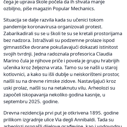
čega je uprava škole počela da ih shvata manje
ozbiljno, piše magazin Popular Mechanics.
Situacija se dalje razvila kada su učenici tokom
pandemije koronavirusa organizovali protest.
Zabarikadirali su se u školi te su se kretali prostorijama
bez nadzora. Istraživali su podzemne prolaze ispod
gimnastičke dvorane pokušavajući dokazati istinitost
svojih tvrdnji. Jedna radoznala profesorica Claudia
Marino čula je njihove priče i povela je grupu hrabrijih
učenika kroz željezna vrata. Tamo su se našli u staroj
kotlovnici, a kako su išli dublje u neiskorišteni prostor,
naišli su na drevne rimske zidove. Nastavljajući kroz
uski prolaz, naišli su na netaknutu vilu. Arheolozi su
započeli iskopavanja nekoliko godina kasnije, u
septembru 2025. godine.
Drevna rezidencija prvi put je otkrivena 1895. godine
prilikom izgradnje ulice Via degli Annibaldi. Tada su
arheolozi pronašli dijelove građevine, kao i vodovodnu