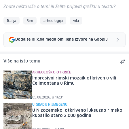
Znate nešto više o temi ili želite prijaviti grešku u tekstu?
Italija
Rim
arheologija
vila
Dodajte Klix.ba među omiljene izvore na Googlu
Više na istu temu
ARHEOLOŠKO OTKRIĆE
Impresivni rimski mozaik otkriven u vili
Celimontana u Rimu
05.08.2026. u 16:31
U GRADU NIJMEGENU
U Nizozemskoj otkriveno luksuzno rimsko
kupatilo staro 2.000 godina