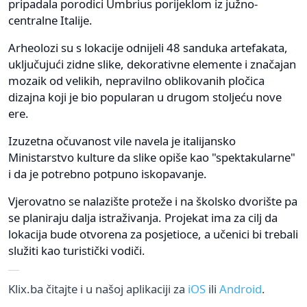
pripadala porodici Umbrius porijeklom iz južno-
centralne Italije.
Arheolozi su s lokacije odnijeli 48 sanduka artefakata,
uključujući zidne slike, dekorativne elemente i značajan
mozaik od velikih, nepravilno oblikovanih pločica
dizajna koji je bio popularan u drugom stoljeću nove
ere.
Izuzetna očuvanost vile navela je italijansko
Ministarstvo kulture da slike opiše kao "spektakularne"
i da je potrebno potpuno iskopavanje.
Vjerovatno se nalazište proteže i na školsko dvorište pa
se planiraju dalja istraživanja. Projekat ima za cilj da
lokacija bude otvorena za posjetioce, a učenici bi trebali
služiti kao turistički vodiči.
Klix.ba čitajte i u našoj aplikaciji za
iOS
ili
Android
.