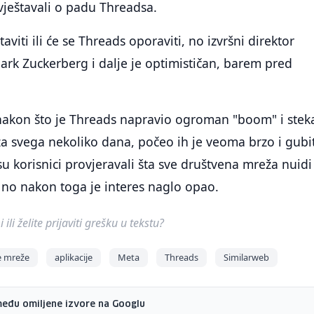
vještavali o padu Threadsa.
taviti ili će se Threads oporaviti, no izvršni direktor
rk Zuckerberg i dalje je optimističan, barem pred
 nakon što je Threads napravio ogroman "boom" i stek
za svega nekoliko dana, počeo ih je veoma brzo i gubit
su korisnici provjeravali šta sve društvena mreža nuidi
, no nakon toga je interes naglo opao.
ili želite prijaviti grešku u tekstu?
e mreže
aplikacije
Meta
Threads
Similarweb
među omiljene izvore na Googlu