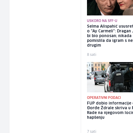
USKORO NA SFF-U
Selma Alispahić ususret
o "Ay Carmeli": Dragan 
bi bio ponosan; nikada
pomislila da igram s n
drugim
8 sati
OPERATIVNI PODACI
FUP dobio informacije 
Đorđe Ždrale skriva u 
Rade na njegovom locir
hapšenju
7 sati