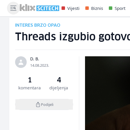
Vijesti
Biznis
Sport
INTERES BRZO OPAO
Threads izgubio gotov
D. B.
14.08.2023.
1
4
komentara
dijeljenja
Podijeli