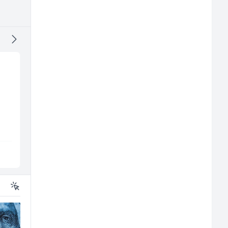
j
Asistent za
Kundenbetreuer
administraciju (m/ž)
(m/w)
Ekopak
Servicepoint
Sarajevo
Sarajevo