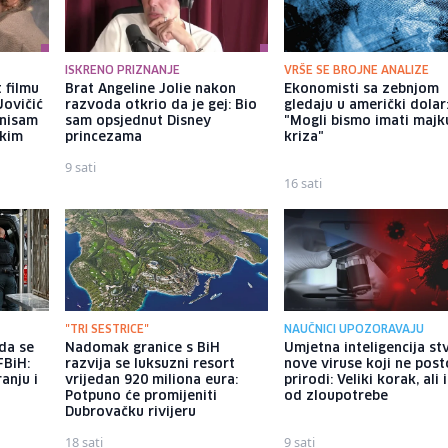
ISKRENO PRIZNANJE
VRŠE SE BROJNE ANALIZE
 filmu
Brat Angeline Jolie nakon
Ekonomisti sa zebnjom
Jovičić
razvoda otkrio da je gej: Bio
gledaju u američki dolar
 nisam
sam opsjednut Disney
"Mogli bismo imati majk
ekim
princezama
kriza"
9 sati
16 sati
"TRI SESTRICE"
NAUČNICI UPOZORAVAJU
da se
Nadomak granice s BiH
Umjetna inteligencija st
FBiH:
razvija se luksuzni resort
nove viruse koji ne post
anju i
vrijedan 920 miliona eura:
prirodi: Veliki korak, ali 
Potpuno će promijeniti
od zloupotrebe
Dubrovačku rivijeru
18 sati
9 sati