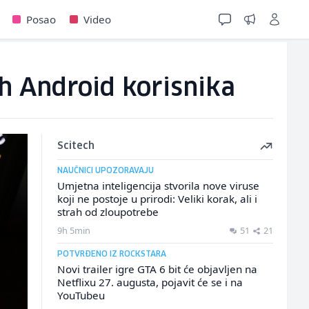
Posao
Video
h Android korisnika
Scitech
NAUČNICI UPOZORAVAJU
Umjetna inteligencija stvorila nove viruse
koji ne postoje u prirodi: Veliki korak, ali i
strah od zloupotrebe
9h 5min
51
21
POTVRĐENO IZ ROCKSTARA
Novi trailer igre GTA 6 bit će objavljen na
Netflixu 27. augusta, pojavit će se i na
YouTubeu