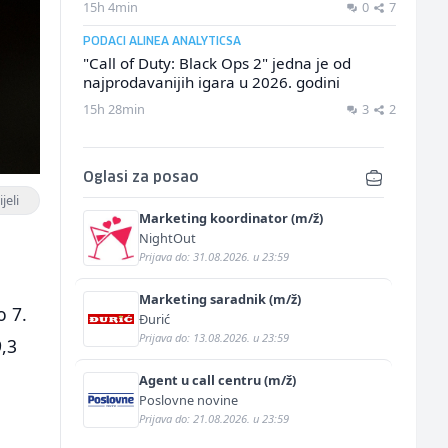
15h 4min
0
7
PODACI ALINEA ANALYTICSA
"Call of Duty: Black Ops 2" jedna je od
najprodavanijih igara u 2026. godini
15h 28min
3
2
Oglasi za posao
jeli
Marketing koordinator (m/ž)
NightOut
Prijava do: 31.08.2026. u 23:59
Marketing saradnik (m/ž)
o 7.
Đurić
Prijava do: 13.08.2026. u 23:59
9,3
Agent u call centru (m/ž)
Poslovne novine
Prijava do: 21.08.2026. u 23:59