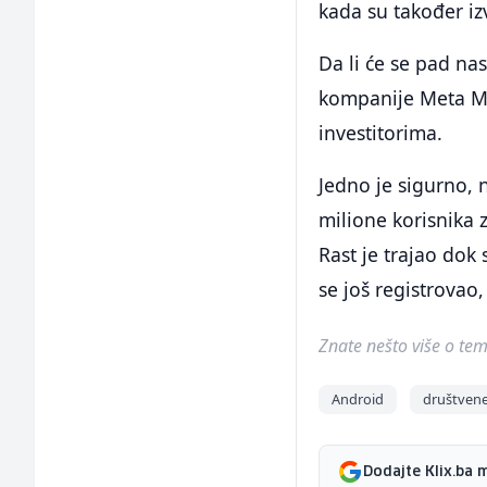
kada su također iz
Da li će se pad nas
kompanije Meta Ma
investitorima.
Jedno je sigurno,
milione korisnika 
Rast je trajao dok 
se još registrovao
Znate nešto više o temi 
Android
društven
Dodajte Klix.ba 