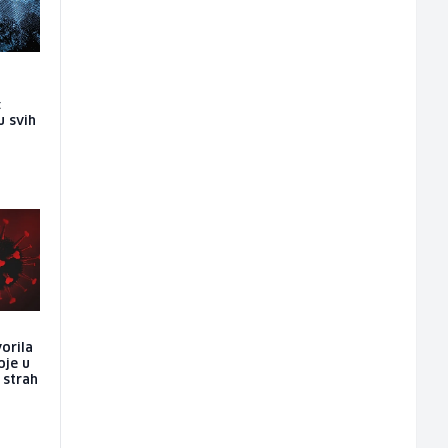
:
u svih
vorila
oje u
i strah