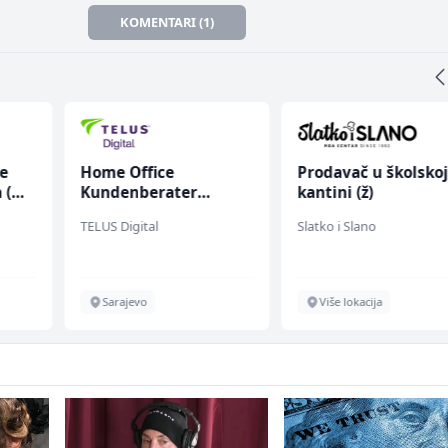
KOMENTARI (1)
ce
Home Office
Prodavač u školsko
 (m/
Kundenberater
kantini (ž)
(m/w/d) für ein
TELUS Digital
Slatko i Slano
renommiertes
Schuhunternehmen
Sarajevo
Više lokacija