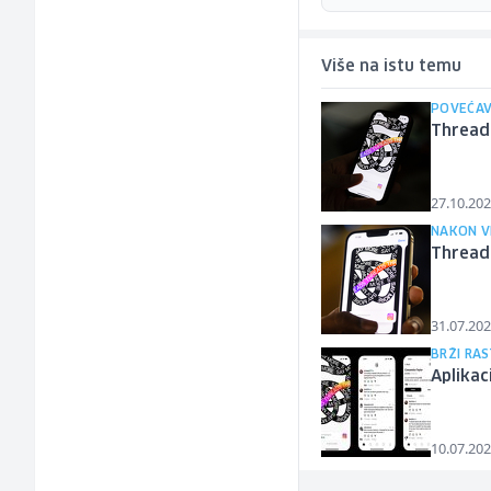
Više na istu temu
POVEĆAV
Threads
27.10.202
NAKON V
Threads
31.07.202
BRŽI RA
Aplikac
10.07.202