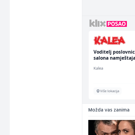
Voditelj - Poslovođa
Voditelj poslovni
radova na gradilištu
salona namještaja
(m/ž)
ž)
Mibral
Kalea
Sarajevo
Više lokacija
Možda vas zanima