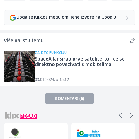
Dodajte Klix.ba među omiljene izvore na Googlu
Više na istu temu
ZA DTC FUNKCIJU
SpaceX lansirao prve satelite koji će se
direktno povezivati s mobitelima
03.01.2024. u 15:12
KOMENTARI (6)