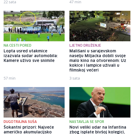
22 sata
47 min
NA CESTI PORED
LJETNO DRUŽENJE
Lopta usred utakmice
Mališani u sarajevskom
izazvala sudar automobila:
naselju Miljacka dobili svoje
Kamere uživo sve snimile
malo kino na otvorenom: Uz
kokice i lampice uživali u
filmskoj večeri
57 min
3 sata
DUGOTRAJNA SUŠA
NASTAVLJA SE SPOR
Šokantni prizori: Najveće
Novi veliki udar na Infantina
američko akumulacijsko
zbog isplate bivšoj kolegici,