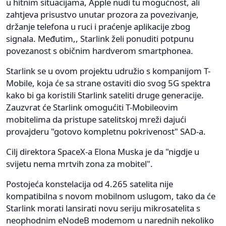
u hitnim situacijama, Apple nudi tu mogućnost, ali
zahtjeva prisustvo unutar prozora za povezivanje,
držanje telefona u ruci i praćenje aplikacije zbog
signala. Međutim,, Starlink želi ponuditi potpunu
povezanost s običnim hardverom smartphonea.
Starlink se u ovom projektu udružio s kompanijom T-
Mobile, koja će sa strane ostaviti dio svog 5G spektra
kako bi ga koristili Starlink sateliti druge generacije.
Zauzvrat će Starlink omogućiti T-Mobileovim
mobitelima da pristupe satelitskoj mreži dajući
provajderu "gotovo kompletnu pokrivenost" SAD-a.
Cilj direktora SpaceX-a Elona Muska je da "nigdje u
svijetu nema mrtvih zona za mobitel".
Postojeća konstelacija od 4.265 satelita nije
kompatibilna s novom mobilnom uslugom, tako da će
Starlink morati lansirati novu seriju mikrosatelita s
neophodnim eNodeB modemom u narednih nekoliko