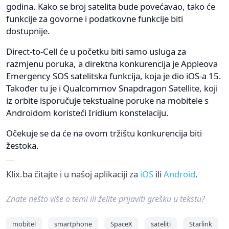
godina. Kako se broj satelita bude povećavao, tako će
funkcije za govorne i podatkovne funkcije biti
dostupnije.
Direct-to-Cell će u početku biti samo usluga za
razmjenu poruka, a direktna konkurencija je Appleova
Emergency SOS satelitska funkcija, koja je dio iOS-a 15.
Također tu je i Qualcommov Snapdragon Satellite, koji
iz orbite isporučuje tekstualne poruke na mobitele s
Androidom koristeći Iridium konstelaciju.
Očekuje se da će na ovom tržištu konkurencija biti
žestoka.
Klix.ba čitajte i u našoj aplikaciji za
iOS
ili
Android
.
Znate nešto više o temi ili želite prijaviti grešku u tekstu?
mobitel
smartphone
SpaceX
sateliti
Starlink