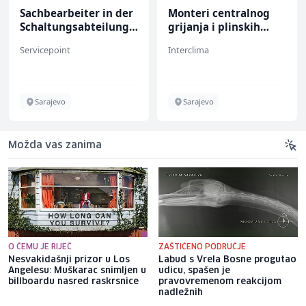
Sachbearbeiter in der
Monteri centralnog
Schaltungsabteilung
grijanja i plinskih
(m/w)
instalacija (m)
Servicepoint
Interclima
Sarajevo
Sarajevo
Možda vas zanima
O ČEMU JE RIJEČ
ZAŠTIĆENO PODRUČJE
Nesvakidašnji prizor u Los
Labud s Vrela Bosne progutao
Angelesu: Muškarac snimljen u
udicu, spašen je
billboardu nasred raskrsnice
pravovremenom reakcijom
nadležnih