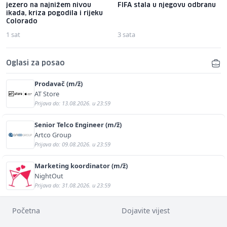
jezero na najnižem nivou
FIFA stala u njegovu odbranu
ikada, kriza pogodila i rijeku
Colorado
1 sat
3 sata
Oglasi za posao
Prodavač (m/ž)
AT Store
Prijava do: 13.08.2026. u 23:59
Senior Telco Engineer (m/ž)
Artco Group
Prijava do: 09.08.2026. u 23:59
Marketing koordinator (m/ž)
NightOut
Prijava do: 31.08.2026. u 23:59
Početna
Dojavite vijest