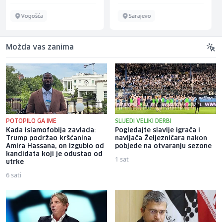
Sarajevo
Sarajevo
Možda vas zanima
POTOPILO GA IME
SLIJEDI VELIKI DERBI
Kada islamofobija zavlada:
Pogledajte slavlje igrača i
Trump podržao kršćanina
navijača Željezničara nakon
Amira Hassana, on izgubio od
pobjede na otvaranju sezone
kandidata koji je odustao od
1 sat
utrke
6 sati