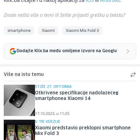
Znate nešto više o temi ili želite prijaviti grešku u tekstu?
smartphone
Xiaomi
Xiaomi Mix Fold 3
Dodajte Klix.ba među omiljene izvore na Googlu
Više na istu temu
STIŽE 27. OKTOBRA
Otkrivene specifikacije nadolazećeg
smartphonea Xiaomi 14
17.10.2023. u 11:25
U TRI VERZIJE
Xiaomi predstavio preklopni smartphone
Mix Fold 3