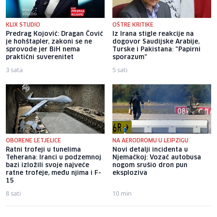
KLIX STUDIO
OŠTRE KRITIKE
Predrag Kojović: Dragan Čović
Iz Irana stigle reakcije na
je hohštapler, zakoni se ne
dogovor Saudijske Arabije,
sprovode jer BiH nema
Turske i Pakistana: "Papirni
praktični suverenitet
sporazum"
3 sata
5 sati
OBORENE LETJELICE
NA AERODROMU U LEIPZIGU
Ratni trofeji u tunelima
Novi detalji incidenta u
Teherana: Iranci u podzemnoj
Njemačkoj: Vozač autobusa
bazi izložili svoje najveće
nogom srušio dron pun
ratne trofeje, među njima i F-
eksploziva
15
8 sati
10 min