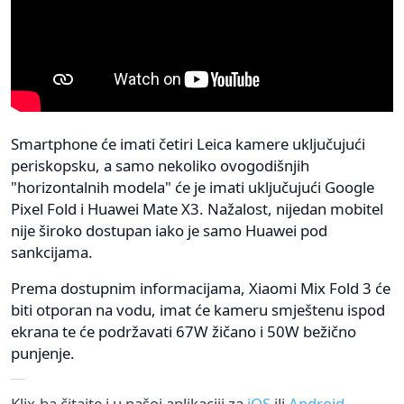
Smartphone će imati četiri Leica kamere uključujući
periskopsku, a samo nekoliko ovogodišnjih
"horizontalnih modela" će je imati uključujući Google
Pixel Fold i Huawei Mate X3. Nažalost, nijedan mobitel
nije široko dostupan iako je samo Huawei pod
sankcijama.
Prema dostupnim informacijama, Xiaomi Mix Fold 3 će
biti otporan na vodu, imat će kameru smještenu ispod
ekrana te će podržavati 67W žičano i 50W bežično
punjenje.
Klix.ba čitajte i u našoj aplikaciji za
iOS
ili
Android
.