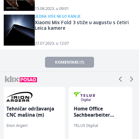
15.08.2023. u 09:01
JEDNA VIŠE NEGO RANIJE
Xiaomi Mix Fold 3 stiže u augustu s četiri
Leica kamere
27.07.2023. u 12:07
KOMENTARI (1)
Home Office
Kuhinjski pomoćnik
Sachbearbeiter
(m/ž)
(m/w/d) für einen
TELUS Digital
Restoran Golf Klub
bekannten deutschen
Energieversorger