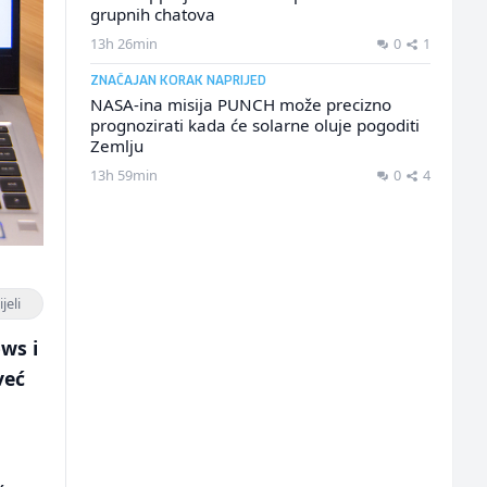
grupnih chatova
13h 26min
0
1
ZNAČAJAN KORAK NAPRIJED
NASA-ina misija PUNCH može precizno
prognozirati kada će solarne oluje pogoditi
Zemlju
13h 59min
0
4
jeli
ws i
već