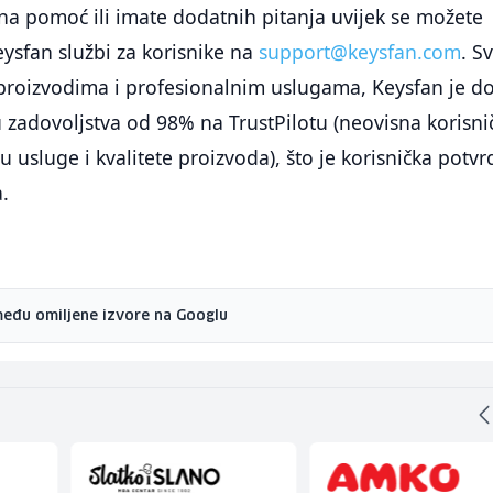
na pomoć ili imate dodatnih pitanja uvijek se možete
eysfan službi za korisnike na
support@keysfan.com
. S
 proizvodima i profesionalnim uslugama, Keysfan je d
u zadovoljstva od 98% na TrustPilotu (neovisna korisni
 usluge i kvalitete proizvoda), što je korisnička potvr
.
među omiljene izvore na Googlu