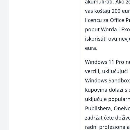
akumulirati. Ako ž
vas koštati 200 eu
licencu za Office P
poput Worda i Exce
iskoristiti ovu nev
eura.
Windows 11 Pro nu
verziji, uključuju
Windows Sandbox, 
kupovina dolazi s 
uključuje popular
Publishera, OneNo
zadržat ćete doživ
radni profesionala