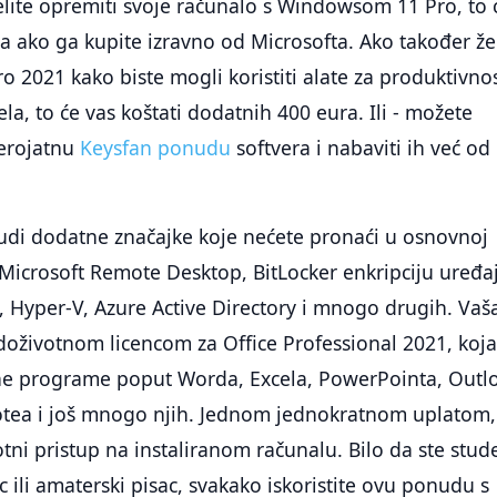
elite opremiti svoje računalo s Windowsom 11 Pro, to 
ra ako ga kupite izravno od Microsofta. Ako također že
ro 2021 kako biste mogli koristiti alate za produktivno
la, to će vas koštati dodatnih 400 eura. Ili - možete
jerojatnu
Keysfan ponudu
softvera i nabaviti ih već od
di dodatne značajke koje nećete pronaći u osnovnoj
ći Microsoft Remote Desktop, BitLocker enkripciju uređa
Hyper-V, Azure Active Directory i mnogo drugih. Vaš
doživotnom licencom za Office Professional 2021, koj
ne programe poput Worda, Excela, PowerPointa, Outl
tea i još mnogo njih. Jednom jednokratnom uplatom,
otni pristup na instaliranom računalu. Bilo da ste stud
c ili amaterski pisac, svakako iskoristite ovu ponudu s