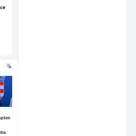
ice
Monteri centralnog
NK pomoćni radnik
grijanja i plinskih
(m)
instalacija (m)
Interclima
Mountain
Sarajevo
Sarajevo
apšen
eba