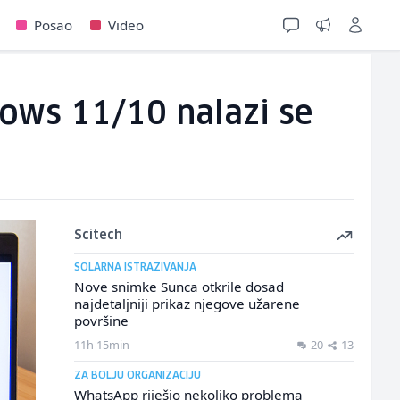
Posao
Video
dows 11/10 nalazi se
Scitech
SOLARNA ISTRAŽIVANJA
Nove snimke Sunca otkrile dosad
najdetaljniji prikaz njegove užarene
površine
11h 15min
20
13
ZA BOLJU ORGANIZACIJU
WhatsApp riješio nekoliko problema