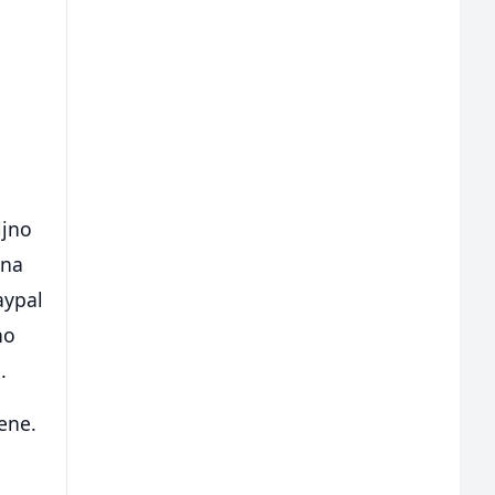
ljno
čna
aypal
no
.
ene.