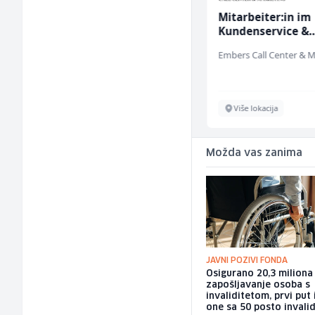
Kuhinjski pomoćnik
Mitarbeiter:in im
(m/ž)
Kundenservice &
Support (m/w/d)
Restoran Golf Klub
Sarajevo
Više lokacija
Možda vas zanima
JAVNI POZIVI FONDA
Osigurano 20,3 milion
zapošljavanje osoba s
invaliditetom, prvi put 
one sa 50 posto invalid