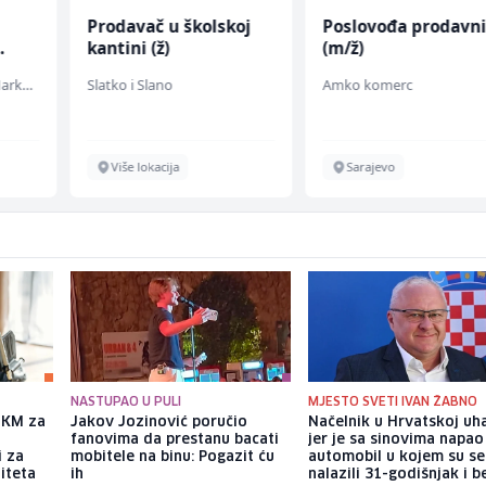
Prodavač u školskoj
Poslovođa prodavn
kantini (ž)
(m/ž)
Embers Call Center & Marketing
Slatko i Slano
Amko komerc
Više lokacija
Sarajevo
NASTUPAO U PULI
MJESTO SVETI IVAN ŽABNO
a KM za
Jakov Jozinović poručio
Načelnik u Hrvatskoj uh
fanovima da prestanu bacati
jer je sa sinovima napao
i za
mobitele na binu: Pogazit ću
automobil u kojem su se
iteta
ih
nalazili 31-godišnjak i b