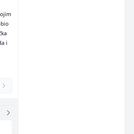
vojim
obio
čka
da i