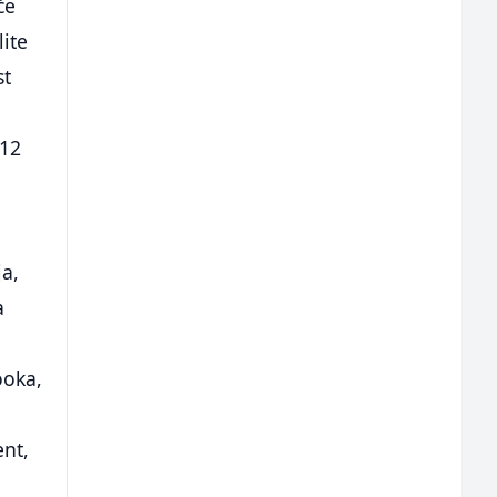
će
lite
st
 12
ja,
a
a
ooka,
ent,