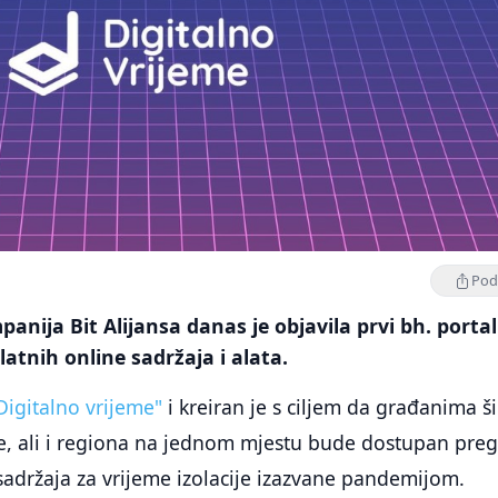
Podi
panija Bit Alijansa danas je objavila prvi bh. portal
latnih online sadržaja i alata.
Digitalno vrijeme"
i kreiran je s ciljem da građanima š
re, ali i regiona na jednom mjestu bude dostupan pre
 sadržaja za vrijeme izolacije izazvane pandemijom.