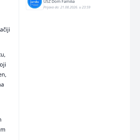
USZ Dom Familia
Prijava do: 21.08.2026. u 23:59
čiji
tu,
oji
en,
na
h
kim