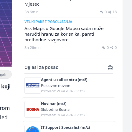
Mjesec
3h 6min
0
18
VELIKI PAKET POBOLJŠANJA
Ask Maps u Google Mapsu sada može
naručiti hranu za korisnika, pamti
prethodne razgovore
3h 26min
0
0
Oglasi za posao
jeli
Agent u call centru (m/ž)
Poslovne novine
 koji
Prijava do: 21.08.2026. u 23:59
Novinar (m/ž)
irom
Slobodna Bosna
Prijava do: 31.08.2026. u 23:59
gled
IT Support Specialist (m/ž)