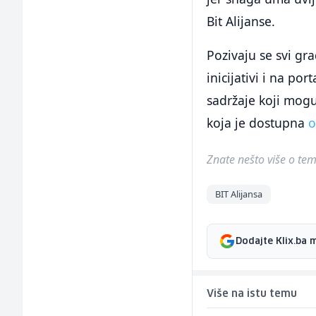
Bit Alijanse.
Pozivaju se svi gra
inicijativi i na po
sadržaje koji mogu
koja je dostupna
o
Znate nešto više o temi 
BIT Alijansa
Dodajte Klix.ba 
Više na istu temu