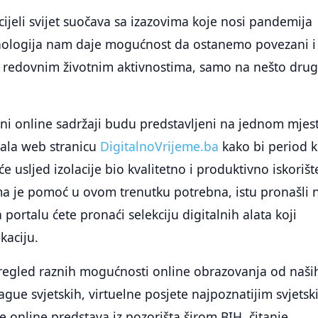
cijeli svijet suočava sa izazovima koje nosi pandemija
nologija nam daje mogućnost da ostanemo povezani i
 redovnim životnim aktivnostima, samo na nešto druga
etni online sadržaji budu predstavljeni na jednom mjes
irala web stranicu
DigitalnoVrijeme.ba
kako bi period k
 usljed izolacije bio kvalitetno i produktivno iskorišt
ima je pomoć u ovom trenutku potrebna, istu pronašli 
portalu ćete pronaći selekciju digitalnih alata koji
kaciju.
pregled raznih mogućnosti online obrazovanja od naši
gue svjetskih, virtuelne posjete najpoznatijim svjets
 online predstava iz pozorišta širom BIH, čitanje