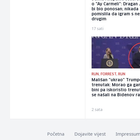
o "Ay Carmeli": Dragan 
bi bio ponosan; nikada
pomislila da igram s n
drugim
17 sati
RUN, FORREST, RUN
Mališan "ukrao" Trum
trenutak: Morao ga gan
bini pa iskoristio tren
se našali na Bidenov r
2 sata
Dojavite vijest
Impressu
Početna