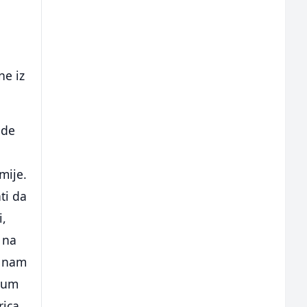
ne iz
ude
mije.
ti da
i,
 na
i nam
azum
rica