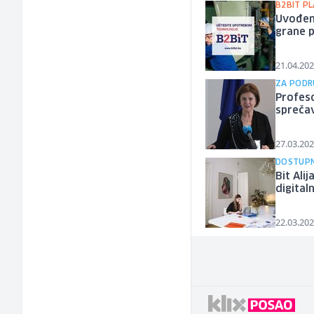
B2BIT P
Uvođenj
grane 
21.04.202
ZA PODR
Profeso
sprečav
27.03.202
DOSTUPN
Bit Ali
digital
22.03.202