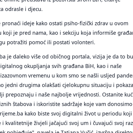
a odrasle i djecu.
pronaći ideje kako ostati psiho-fizički zdrav u ovom
koji je pred nama, kao i sekciju koja informiše građa
u potražiti pomoć ili postati volonteri.
ba je daleko više od običnog portala, vizija je da to b
igitalnog okupljanja svih građana BiH, kao i naše
 izazovnom vremenu u kom smo se našli usljed pande
o jedni drugima olakšati cjelokupnu situaciju i pokaza
ji prepoznaju i naše najbolje vrijednosti. Ostanite kuć
riznih štabova i iskoristite sadržaje koje vam donosimo
rijeme.ba kako biste svoj digitalni život u periodu koj
 i kvalitetnije živjeli jačajući svoj um i čuvajući svoj r
ek pobjeđuje", navela je Tatjana Vučić, izvršna direkto