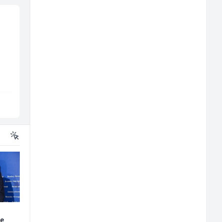
j
Tehničar održavanja
Konobar (m/ž)
CNC mašina (m)
Irion Argerr
Borbono
Vogošća
Sarajevo
je