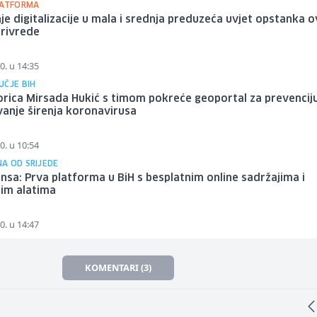
LATFORMA
e digitalizacije u mala i srednja preduzeća uvjet opstanka 
privrede
0. u 14:35
UČJE BIH
rica Mirsada Hukić s timom pokreće geoportal za prevenciju
anje širenja koronavirusa
0. u 10:54
A OD SRIJEDE
jansa: Prva platforma u BiH s besplatnim online sadržajima i
nim alatima
0. u 14:47
KOMENTARI (3)