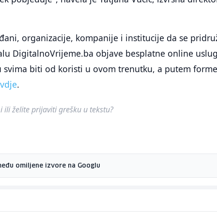
đani, organizacije, kompanije i institucije da se pridru
rtalu DigitalnoVrijeme.ba objave besplatne online uslug
 svima biti od koristi u ovom trenutku, a putem form
vdje
.
ili želite prijaviti grešku u tekstu?
među omiljene izvore na Googlu