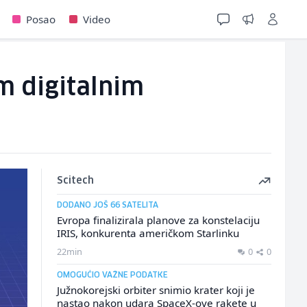
Posao
Video
im digitalnim
Scitech
DODANO JOŠ 66 SATELITA
Evropa finalizirala planove za konstelaciju
IRIS, konkurenta američkom Starlinku
22min
0
0
OMOGUĆIO VAŽNE PODATKE
Južnokorejski orbiter snimio krater koji je
nastao nakon udara SpaceX-ove rakete u