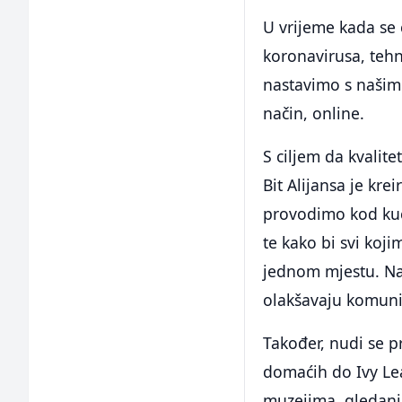
U vrijeme kada se 
koronavirusa, teh
nastavimo s našim
način, online.
S ciljem da kvalit
Bit Alijansa je kre
provodimo kod kuće
te kako bi svi koj
jednom mjestu. Na 
olakšavaju komuni
Također, nudi se 
domaćih do Ivy Lea
muzejima, gledanje