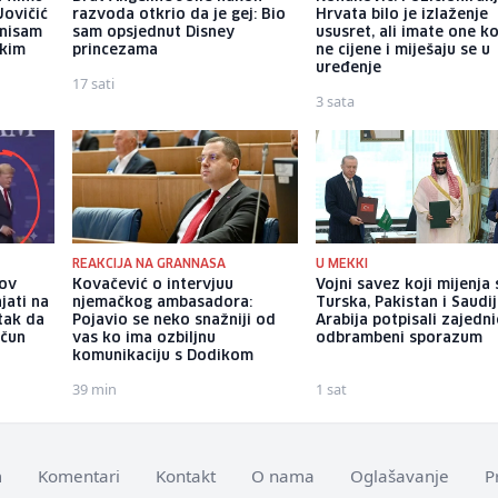
Jovičić
razvoda otkrio da je gej: Bio
Hrvata bilo je izlaženje
 nisam
sam opsjednut Disney
ususret, ali imate one ko
ekim
princezama
ne cijene i miješaju se u
uređenje
17 sati
3 sata
REAKCIJA NA GRANNASA
U MEKKI
pov
Kovačević o intervjuu
Vojni savez koji mijenja 
jati na
njemačkog ambasadora:
Turska, Pakistan i Saudi
utak da
Pojavio se neko snažniji od
Arabija potpisali zajedni
ačun
vas ko ima ozbiljnu
odbrambeni sporazum
komunikaciju s Dodikom
39 min
1 sat
m
Komentari
Kontakt
O nama
Oglašavanje
P