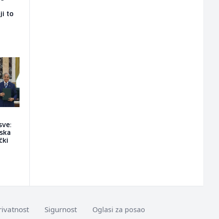
ji to
sve:
jska
čki
rivatnost
Sigurnost
Oglasi za posao