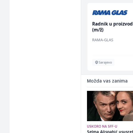
Sachbearbeiter in der
Radnik u proizvod
Schaltungsabteilung
(m/ž)
(m/w)
Servicepoint
RAMA-GLAS
Sarajevo
Sarajevo
Možda vas zanima
USKORO NA SFF-U
Selma Alispahić ususret