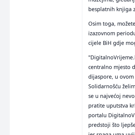
besplatnih knjiga z
Osim toga, možete 
izazovnom periodu 
cijele BiH gdje mog
"DigitalnoVrijeme.
centralno mjesto d
dijaspore, u ovom
Solidarnošću želim
se u najvećoj nevol
pratite uputstva k
portalu DigitalnoV
predstoji što ljepše
jer snaga uma uvij