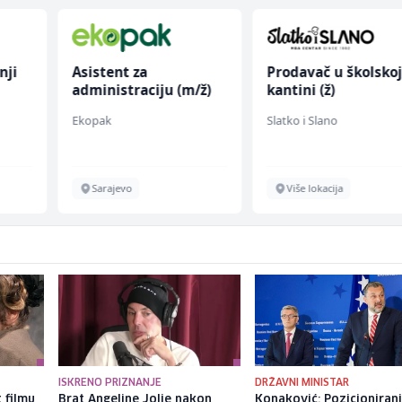
nji
Asistent za
Prodavač u školsko
administraciju (m/ž)
kantini (ž)
Ekopak
Slatko i Slano
Sarajevo
Više lokacija
ISKRENO PRIZNANJE
DRŽAVNI MINISTAR
 filmu
Brat Angeline Jolie nakon
Konaković: Pozicioniran