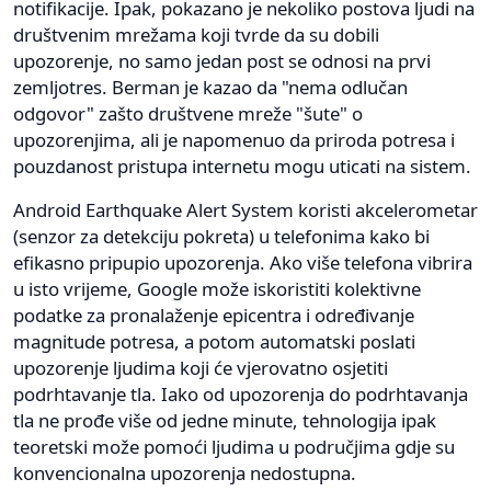
notifikacije. Ipak, pokazano je nekoliko postova ljudi na
društvenim mrežama koji tvrde da su dobili
upozorenje, no samo jedan post se odnosi na prvi
zemljotres. Berman je kazao da "nema odlučan
odgovor" zašto društvene mreže "šute" o
upozorenjima, ali je napomenuo da priroda potresa i
pouzdanost pristupa internetu mogu uticati na sistem.
Android Earthquake Alert System koristi akcelerometar
(senzor za detekciju pokreta) u telefonima kako bi
efikasno pripupio upozorenja. Ako više telefona vibrira
u isto vrijeme, Google može iskoristiti kolektivne
podatke za pronalaženje epicentra i određivanje
magnitude potresa, a potom automatski poslati
upozorenje ljudima koji će vjerovatno osjetiti
podrhtavanje tla. Iako od upozorenja do podrhtavanja
tla ne prođe više od jedne minute, tehnologija ipak
teoretski može pomoći ljudima u područjima gdje su
konvencionalna upozorenja nedostupna.