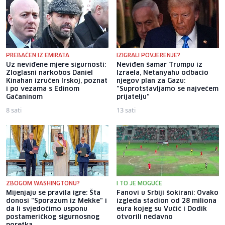
PREBAČEN IZ EMIRATA
IZIGRALI POVJERENJE?
Uz neviđene mjere sigurnosti:
Neviđen šamar Trumpu iz
Zloglasni narkobos Daniel
Izraela, Netanyahu odbacio
Kinahan izručen Irskoj, poznat
njegov plan za Gazu:
i po vezama s Edinom
"Suprotstavljamo se najvećem
Gačaninom
prijatelju"
8 sati
13 sati
ZBOGOM WASHINGTONU?
I TO JE MOGUĆE
Mijenjaju se pravila igre: Šta
Fanovi u Srbiji šokirani: Ovako
donosi "Sporazum iz Mekke" i
izgleda stadion od 28 miliona
da li svjedočimo usponu
eura kojeg su Vučić i Dodik
postameričkog sigurnosnog
otvorili nedavno