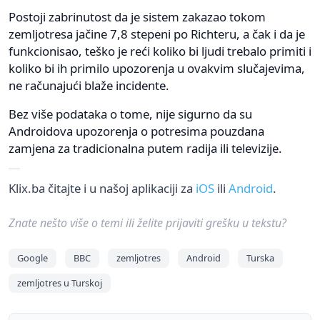
Postoji zabrinutost da je sistem zakazao tokom
zemljotresa jačine 7,8 stepeni po Richteru, a čak i da je
funkcionisao, teško je reći koliko bi ljudi trebalo primiti i
koliko bi ih primilo upozorenja u ovakvim slučajevima,
ne računajući blaže incidente.
Bez više podataka o tome, nije sigurno da su
Androidova upozorenja o potresima pouzdana
zamjena za tradicionalna putem radija ili televizije.
Klix.ba čitajte i u našoj aplikaciji za
iOS
ili
Android
.
Znate nešto više o temi ili želite prijaviti grešku u tekstu?
Google
BBC
zemljotres
Android
Turska
zemljotres u Turskoj