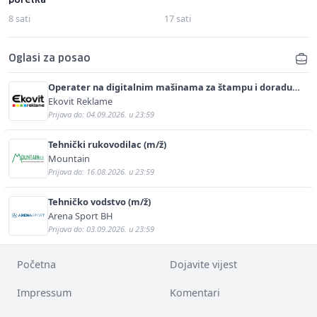
poretka
8 sati
17 sati
Oglasi za posao
Operater na digitalnim mašinama za štampu i doradu
(m/ž)
Ekovit Reklame
Prijava do: 04.09.2026. u 23:59
Tehnički rukovodilac (m/ž)
Mountain
Prijava do: 16.08.2026. u 23:59
Tehničko vodstvo (m/ž)
Arena Sport BH
Prijava do: 03.09.2026. u 23:59
Početna
Dojavite vijest
Impressum
Komentari