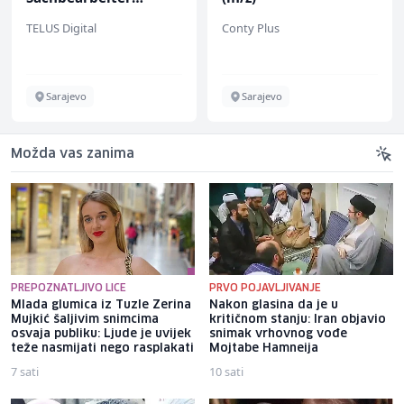
(m/w/d) für einen
TELUS Digital
Conty Plus
bekannten deutschen
Energieversorger
Sarajevo
Sarajevo
Možda vas zanima
PREPOZNATLJIVO LICE
PRVO POJAVLJIVANJE
Mlada glumica iz Tuzle Zerina
Nakon glasina da je u
Mujkić šaljivim snimcima
kritičnom stanju: Iran objavio
osvaja publiku: Ljude je uvijek
snimak vrhovnog vođe
teže nasmijati nego rasplakati
Mojtabe Hamneija
7 sati
10 sati