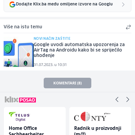
Dodajte Klix.ba među omiljene izvore na Googlu
Više na istu temu
NOVI NAČIN ZAŠTITE
Google uvodi automatska upozorenja za
AirTag na Androidu kako bi se spriječilo
uhođenje
31.07.2023. u 10:31
KOMENTARI (8)
Home Office
Radnik u proizvodnji
Sachbearbeiter
(m/ž)