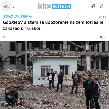
11
ISTRAŽIVANJE BBC-A
Googleov sistem za upozorenje na zemljotres je
zakazao u Turskoj
D. B.
8