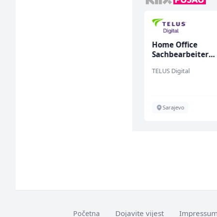
Električar (m/ž)
Home Office
Sachbearbeiter
(m/w/d) für einen
Hering
TELUS Digital
bekannten deuts
Energieversorger
Široki Brijeg
Sarajevo
Dojavite vijest
Impressu
Početna