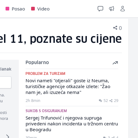
Posao
Video
0
l 11, poznate su cijene
Popularno
članak
PROBLEM ZA TURIZAM
Novi nameti "otjerali" goste iz Neuma,
turističke agencije otkazale izlete: "Žao
nam je, ali izuzeća nema"
ma.
2h 8min
52
29
ju
SUKOB S OSIGURANJEM
osti
Sergej Trifunović i njegova supruga
 mora
privedeni nakon incidenta u tržnom centru
u Beogradu
30min
3
4