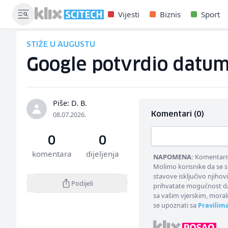
Vijesti
Biznis
Sport
STIŽE U AUGUSTU
Google potvrdio datum 
Piše: D. B.
08.07.2026.
Komentari (0)
0
0
komentara
dijeljenja
NAPOMENA:
Komentarisa
Molimo korisnike da se s
stavove isključivo njihov
Podijeli
prihvatate mogućnost da
sa vašim vjerskim, moral
se upoznati sa
Pravilim