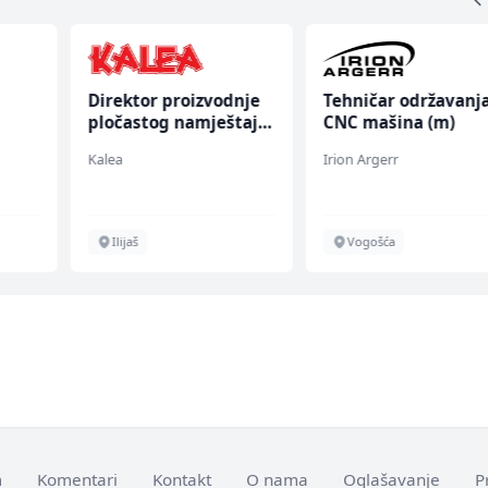
Direktor proizvodnje
Tehničar održavanj
pločastog namještaja
CNC mašina (m)
(m/ž)
Kalea
Irion Argerr
chen
Ilijaš
Vogošća
m
Komentari
Kontakt
O nama
Oglašavanje
P