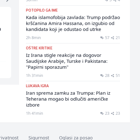
POTOPILO GA IME
Kada islamofobija zavlada: Trump podržao
kršćanina Amira Hassana, on izgubio od
a
Radnik u proizvodnji
Accounting Associate
kandidata koji je odustao od utrke
(m/ž)
(m/f)
2h 8min
57
21
Conty Plus
Jitasa
OŠTRE KRITIKE
Iz Irana stigle reakcije na dogovor
Saudijske Arabije, Turske i Pakistana:
"Papirni sporazum"
Sarajevo
Više lokacija
1h 31min
28
51
LUKAVA IGRA
Iran sprema zamku za Trumpa: Plan iz
Teherana mogao bi odlučiti američke
izbore
1h 41min
23
23
rivatnost
Sigurnost
Oglasi za posao