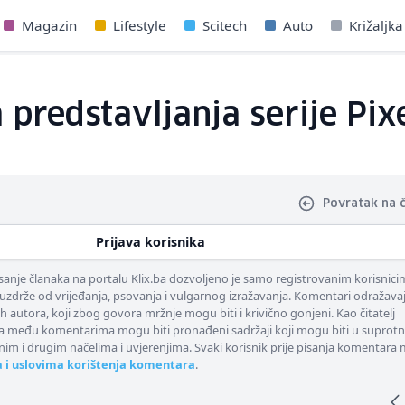
Magazin
Lifestyle
Scitech
Auto
Križaljka
predstavljanja serije Pixe
Povratak na 
Prijava korisnika
nje članaka na portalu Klix.ba dozvoljeno je samo registrovanim korisnici
uzdrže od vrijeđanja, psovanja i vulgarnog izražavanja. Komentari odražava
ih autora, koji zbog govora mržnje mogu biti i krivično gonjeni. Kao čitatelj
 među komentarima mogu biti pronađeni sadržaji koji mogu biti u suprotn
nim i drugim načelima i uvjerenjima. Svaki korisnik prije pisanja komentara
a i uslovima korištenja komentara
.