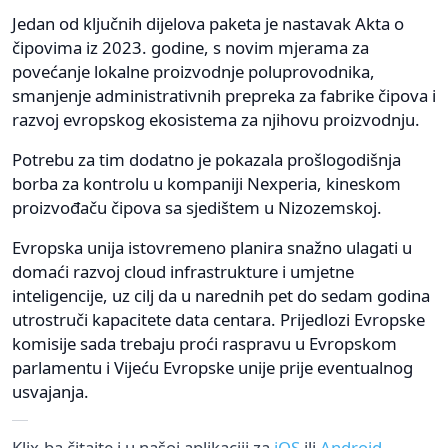
Jedan od ključnih dijelova paketa je nastavak Akta o
čipovima iz 2023. godine, s novim mjerama za
povećanje lokalne proizvodnje poluprovodnika,
smanjenje administrativnih prepreka za fabrike čipova i
razvoj evropskog ekosistema za njihovu proizvodnju.
Potrebu za tim dodatno je pokazala prošlogodišnja
borba za kontrolu u kompaniji Nexperia, kineskom
proizvođaču čipova sa sjedištem u Nizozemskoj.
Evropska unija istovremeno planira snažno ulagati u
domaći razvoj cloud infrastrukture i umjetne
inteligencije, uz cilj da u narednih pet do sedam godina
utrostruči kapacitete data centara. Prijedlozi Evropske
komisije sada trebaju proći raspravu u Evropskom
parlamentu i Vijeću Evropske unije prije eventualnog
usvajanja.
Klix.ba čitajte i u našoj aplikaciji za
iOS
ili
Android
.