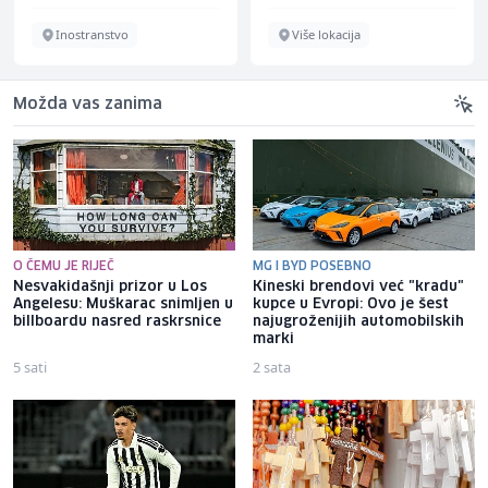
Inostranstvo
Više lokacija
Možda vas zanima
O ČEMU JE RIJEČ
MG I BYD POSEBNO
Nesvakidašnji prizor u Los
Kineski brendovi već "kradu"
Angelesu: Muškarac snimljen u
kupce u Evropi: Ovo je šest
billboardu nasred raskrsnice
najugroženijih automobilskih
marki
5 sati
2 sata