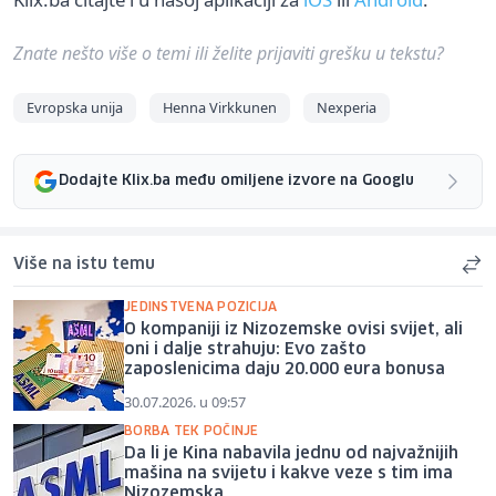
Znate nešto više o temi ili želite prijaviti grešku u tekstu?
Evropska unija
Henna Virkkunen
Nexperia
Dodajte Klix.ba među omiljene izvore na Googlu
Više na istu temu
JEDINSTVENA POZICIJA
O kompaniji iz Nizozemske ovisi svijet, ali
oni i dalje strahuju: Evo zašto
zaposlenicima daju 20.000 eura bonusa
30.07.2026. u 09:57
BORBA TEK POČINJE
Da li je Kina nabavila jednu od najvažnijih
mašina na svijetu i kakve veze s tim ima
Nizozemska