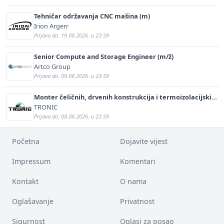
Tehničar održavanja CNC mašina (m)
Irion Argerr
Prijava do: 19.08.2026. u 23:59
Senior Compute and Storage Engineer (m/ž)
Artco Group
Prijava do: 09.08.2026. u 23:59
Monter čeličnih, drvenih konstrukcija i termoizolacijskih
panela (m/ž)
TRONIC
Prijava do: 08.08.2026. u 23:59
Početna
Dojavite vijest
Impressum
Komentari
Kontakt
O nama
Oglašavanje
Privatnost
Sigurnost
Oglasi za posao