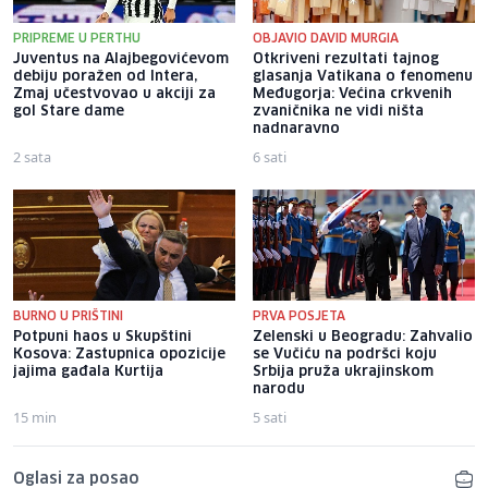
PRIPREME U PERTHU
OBJAVIO DAVID MURGIA
Juventus na Alajbegovićevom
Otkriveni rezultati tajnog
debiju poražen od Intera,
glasanja Vatikana o fenomenu
Zmaj učestvovao u akciji za
Međugorja: Većina crkvenih
gol Stare dame
zvaničnika ne vidi ništa
nadnaravno
2 sata
6 sati
BURNO U PRIŠTINI
PRVA POSJETA
Potpuni haos u Skupštini
Zelenski u Beogradu: Zahvalio
Kosova: Zastupnica opozicije
se Vučiću na podršci koju
jajima gađala Kurtija
Srbija pruža ukrajinskom
narodu
15 min
5 sati
Oglasi za posao