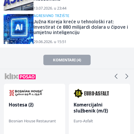
13.07.2026. u 23:44
AGRESIVNO TRŽIŠTE
Južna Koreja kreće u tehnološki rat:
Investirat će 880 milijardi dolara u čipove i
umjetnu inteligenciju
29.06.2026. u 15:51
KOMENTARI (4)
Hostesa (ž)
Komercijalni
službenik (m/ž)
Bosnian House Restaurant
Euro-Asfalt