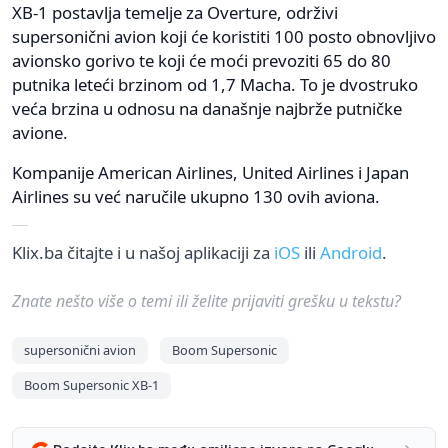
XB-1 postavlja temelje za Overture, održivi
supersonični avion koji će koristiti 100 posto obnovljivo
avionsko gorivo te koji će moći prevoziti 65 do 80
putnika leteći brzinom od 1,7 Macha. To je dvostruko
veća brzina u odnosu na današnje najbrže putničke
avione.
Kompanije American Airlines, United Airlines i Japan
Airlines su već naručile ukupno 130 ovih aviona.
Klix.ba čitajte i u našoj aplikaciji za
iOS
ili
Android
.
Znate nešto više o temi ili želite prijaviti grešku u tekstu?
supersonični avion
Boom Supersonic
Boom Supersonic XB-1