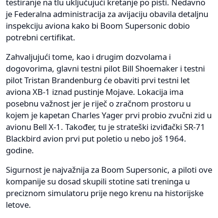
testiranje na tlu uključujući kretanje po pisti. Nedavno
je Federalna administracija za avijaciju obavila detaljnu
inspekciju aviona kako bi Boom Supersonic dobio
potrebni certifikat.
Zahvaljujući tome, kao i drugim dozvolama i
dogovorima, glavni testni pilot Bill Shoemaker i testni
pilot Tristan Brandenburg će obaviti prvi testni let
aviona XB-1 iznad pustinje Mojave. Lokacija ima
posebnu važnost jer je riječ o zračnom prostoru u
kojem je kapetan Charles Yager prvi probio zvučni zid u
avionu Bell X-1. Također, tu je strateški izviđački SR-71
Blackbird avion prvi put poletio u nebo još 1964.
godine.
Sigurnost je najvažnija za Boom Supersonic, a piloti ove
kompanije su dosad skupili stotine sati treninga u
preciznom simulatoru prije nego krenu na historijske
letove.