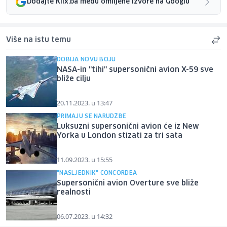
Dodajte Klix.ba među omiljene izvore na Googlu
Više na istu temu
DOBIJA NOVU BOJU
NASA-in "tihi" supersonični avion X-59 sve
bliže cilju
20.11.2023. u 13:47
PRIMAJU SE NARUDŽBE
Luksuzni supersonični avion će iz New
Yorka u London stizati za tri sata
11.09.2023. u 15:55
"NASLJEDNIK" CONCORDEA
Supersonični avion Overture sve bliže
realnosti
06.07.2023. u 14:32