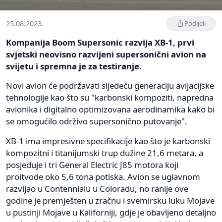
25.08.2023.
Podijeli
Kompanija Boom Supersonic razvija XB-1, prvi
svjetski neovisno razvijeni supersonični avion na
svijetu i spremna je za testiranje.
Novi avion će podržavati sljedeću generaciju avijacijske
tehnologije kao što su "karbonski kompoziti, napredna
avionika i digitalno optimizovana aerodinamika kako bi
se omogućilo održivo supersonično putovanje".
XB-1 ima impresivne specifikacije kao što je karbonski
kompozitni i titanijumski trup dužine 21,6 metara, a
posjeduje i tri General Electric J85 motora koji
proitvode oko 5,6 tona potiska. Avion se uglavnom
razvijao u Contennialu u Coloradu, no ranije ove
godine je premješten u zračnu i svemirsku luku Mojave
u pustinji Mojave u Kaliforniji, gdje je obavljeno detaljno