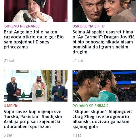
ISKRENO PRIZNANJE
USKORO NA SFF-U
Brat Angeline Jolie nakon
Selma Alispahić ususret filmu
razvoda otkrio da je gej: Bio
o "Ay Carmeli": Dragan Jovičić
sam opsjednut Disney
bi bio ponosan; nikada nisam
princezama
pomislila da igram s nekim
drugim
21 sat
21 sat
U MEKKI
POJAVIO SE SNIMAK
Vojni savez koji mijenja sve:
"Shqipe, shqipe": Alajbegović
Turska, Pakistan i Saudijska
zbog Zhegrove progovorio
Arabija potpisali zajednički
albanski, dozivao ga nakon
odbrambeni sporazum
sjajnog gola
5 sati
1 sat