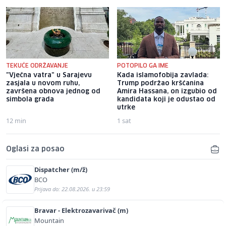
TEKUĆE ODRŽAVANJE
POTOPILO GA IME
"Vječna vatra" u Sarajevu
Kada islamofobija zavlada:
zasjala u novom ruhu,
Trump podržao kršćanina
završena obnova jednog od
Amira Hassana, on izgubio od
simbola grada
kandidata koji je odustao od
utrke
12 min
1 sat
Oglasi za posao
Dispatcher (m/ž)
BCO
Prijava do: 22.08.2026. u 23:59
Bravar - Elektrozavarivač (m)
Mountain