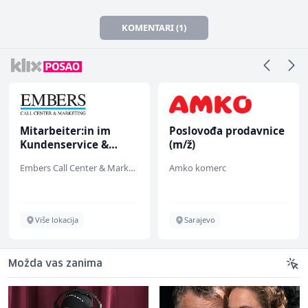
KOMENTARI (1)
Mitarbeiter:in im
Poslovođa prodavnice
Kundenservice &
(m/ž)
Support (m/w/d)
Embers Call Center & Marketing
Amko komerc
Više lokacija
Sarajevo
Možda vas zanima