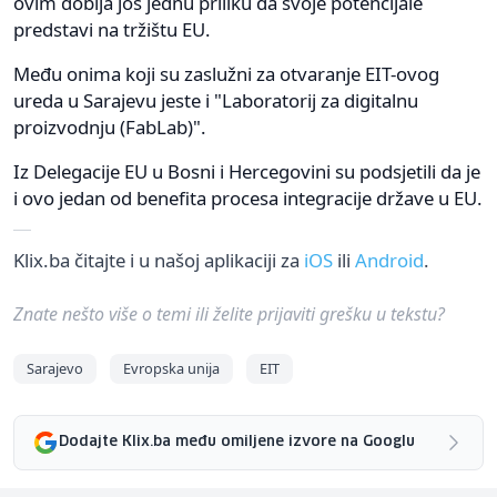
ovim dobija još jednu priliku da svoje potencijale
predstavi na tržištu EU.
Među onima koji su zaslužni za otvaranje EIT-ovog
ureda u Sarajevu jeste i "Laboratorij za digitalnu
proizvodnju (FabLab)".
Iz Delegacije EU u Bosni i Hercegovini su podsjetili da je
i ovo jedan od benefita procesa integracije države u EU.
Klix.ba čitajte i u našoj aplikaciji za
iOS
ili
Android
.
Znate nešto više o temi ili želite prijaviti grešku u tekstu?
Sarajevo
Evropska unija
EIT
Dodajte Klix.ba među omiljene izvore na Googlu