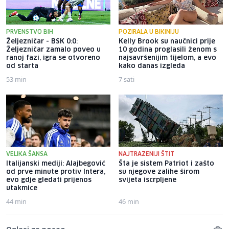
PRVENSTVO BIH
POZIRALA U BIKINIJU
Željezničar - BSK 0:0:
Kelly Brook su naučnici prije
Željezničar zamalo poveo u
10 godina proglasili ženom s
ranoj fazi, igra se otvoreno
najsavršenijim tijelom, a evo
od starta
kako danas izgleda
53 min
7 sati
VELIKA ŠANSA
NAJTRAŽENIJI ŠTIT
Italijanski mediji: Alajbegović
Šta je sistem Patriot i zašto
od prve minute protiv Intera,
su njegove zalihe širom
evo gdje gledati prijenos
svijeta iscrpljene
utakmice
44 min
46 min