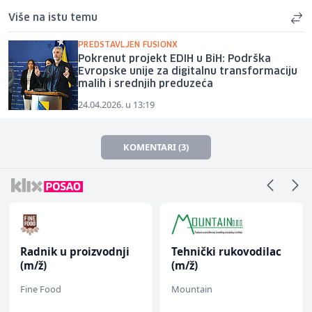
Više na istu temu
PREDSTAVLJEN FUSIONX
Pokrenut projekt EDIH u BiH: Podrška
Evropske unije za digitalnu transformaciju
malih i srednjih preduzeća
24.04.2026. u 13:19
KOMENTARI (3)
Radnik u proizvodnji
Tehnički rukovodilac
(m/ž)
(m/ž)
Fine Food
Mountain