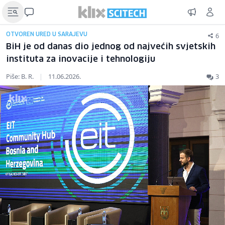
6
OTVOREN URED U SARAJEVU
BiH je od danas dio jednog od najvećih svjetskih
instituta za inovacije i tehnologiju
Piše: B. R.
|
11.06.2026.
3