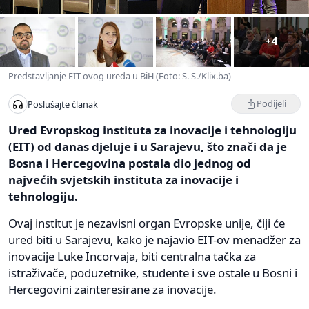
+4
Predstavljanje EIT-ovog ureda u BiH (Foto: S. S./Klix.ba)
Podijeli
Poslušajte članak
Ured Evropskog instituta za inovacije i tehnologiju
(EIT) od danas djeluje i u Sarajevu, što znači da je
Bosna i Hercegovina postala dio jednog od
najvećih svjetskih instituta za inovacije i
tehnologiju.
Ovaj institut je nezavisni organ Evropske unije, čiji će
ured biti u Sarajevu, kako je najavio EIT-ov menadžer za
inovacije Luke Incorvaja, biti centralna tačka za
istraživače, poduzetnike, studente i sve ostale u Bosni i
Hercegovini zainteresirane za inovacije.