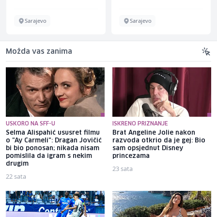
Sarajevo
Sarajevo
Možda vas zanima
USKORO NA SFF-U
ISKRENO PRIZNANJE
Selma Alispahić ususret filmu
Brat Angeline Jolie nakon
o "Ay Carmeli": Dragan Jovičić
razvoda otkrio da je gej: Bio
bi bio ponosan; nikada nisam
sam opsjednut Disney
pomislila da igram s nekim
princezama
drugim
23 sata
22 sata