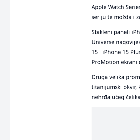
Apple Watch Series
seriju te možda i 
Stakleni paneli iPh
Universe nagovijes
15 i iPhone 15 Plu
ProMotion ekrani ć
Druga velika promj
titanijumski okvir,
nehrđajućeg čelika,