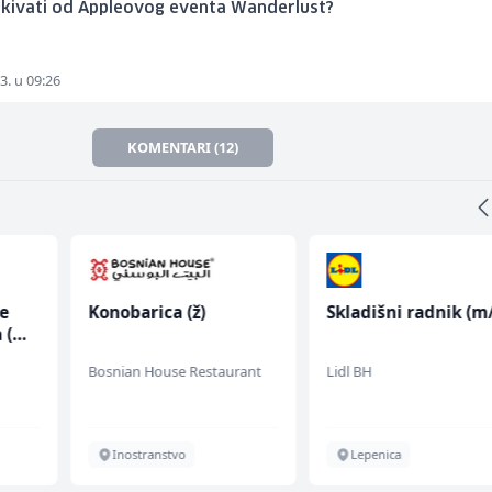
ekivati od Appleovog eventa Wanderlust?
3. u 09:26
KOMENTARI (12)
ce
Konobarica (ž)
Skladišni radnik (m/
 (m/
Bosnian House Restaurant
Lidl BH
Inostranstvo
Lepenica