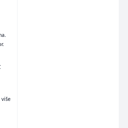
ma.
r.
C
 više