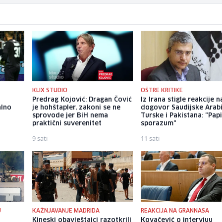
KLIX STUDIO
OŠTRE KRITIKE
Predrag Kojović: Dragan Čović
Iz Irana stigle reakcije n
alno
je hohštapler, zakoni se ne
dogovor Saudijske Arabi
sprovode jer BiH nema
Turske i Pakistana: "Papi
praktični suverenitet
sporazum"
9 sati
11 sati
U
KAŽNJAVANJE MADRIDA
REAKCIJA NA GRANNASA
u
Kineski obavještajci razotkrili
Kovačević o intervjuu