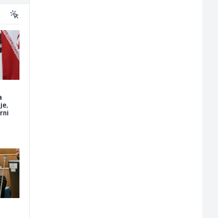
a
je,
rni