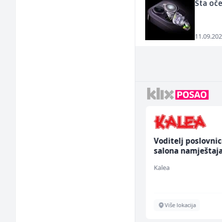
Šta oč
11.09.202
Građevinski inženjer
Voditelj poslovni
(m/ž)
salona namještaja
ž)
MC-Stella
Kalea
Velika Kladuša
Više lokacija