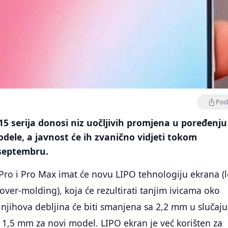
Podi
5 serija donosi niz uočljivih promjena u poređenju
dele, a javnost će ih zvanično vidjeti tokom
 septembru.
Pro i Pro Max imat će novu LIPO tehnologiju ekrana (
 over-molding), koja će rezultirati tanjim ivicama oko
, njihova debljina će biti smanjena sa 2,2 mm u slučaju
1,5 mm za novi model. LIPO ekran je već korišten za