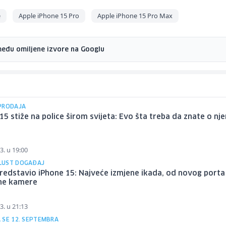
e
Apple iPhone 15 Pro
Apple iPhone 15 Pro Max
među omiljene izvore na Googlu
PRODAJA
15 stiže na police širom svijeta: Evo šta treba da znate o nj
3. u 19:00
LUST DOGAĐAJ
redstavio iPhone 15: Najveće izmjene ikada, od novog porta
ne kamere
3. u 21:13
 SE 12. SEPTEMBRA