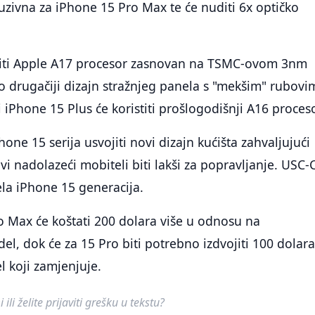
kluzivna za iPhone 15 Pro Max te će nuditi 6x optičko
biti Apple A17 procesor zasnovan na TSMC-ovom 3nm
o drugačiji dizajn stražnjeg panela s "mekšim" rubovi
 iPhone 15 Plus će koristiti prošlogodišnji A16 proceso
hone 15 serija usvojiti novi dizajn kućišta zahvaljujući
vi nadolazeći mobiteli biti lakši za popravljanje. USC-
ijela iPhone 15 generacija.
o Max će koštati 200 dolara više u odnosu na
el, dok će za 15 Pro biti potrebno izdvojiti 100 dolara
 koji zamjenjuje.
ili želite prijaviti grešku u tekstu?