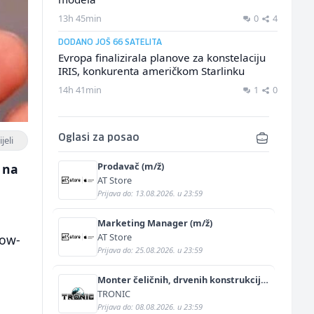
13h 45min
0
4
DODANO JOŠ 66 SATELITA
Evropa finalizirala planove za konstelaciju
IRIS, konkurenta američkom Starlinku
14h 41min
1
0
Oglasi za posao
jeli
Prodavač (m/ž)
 na
AT Store
Prijava do: 13.08.2026. u 23:59
Marketing Manager (m/ž)
AT Store
low-
Prijava do: 25.08.2026. u 23:59
Monter čeličnih, drvenih konstrukcija
i termoizolacijskih panela (m/ž)
TRONIC
Prijava do: 08.08.2026. u 23:59