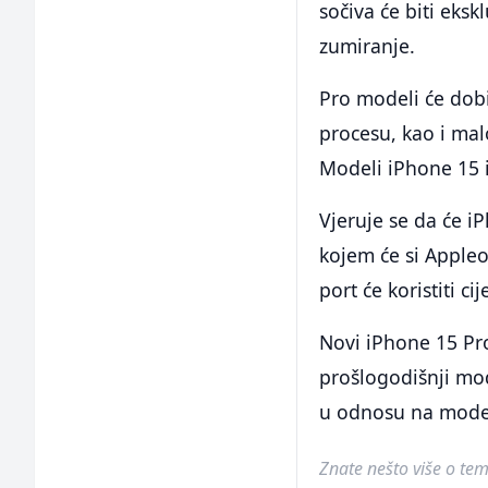
sočiva će biti eks
zumiranje.
Pro modeli će do
procesu, kao i mal
Modeli iPhone 15 i
Vjeruje se da će iP
kojem će si Appleo
port će koristiti c
Novi iPhone 15 Pr
prošlogodišnji mod
u odnosu na model
Znate nešto više o temi 