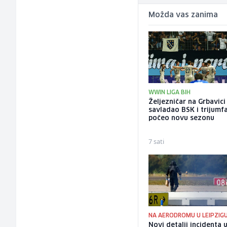
Možda vas zanima
WWIN LIGA BIH
Željezničar na Grbavici
savladao BSK i trijumf
počeo novu sezonu
7 sati
NA AERODROMU U LEIPZIG
Novi detalji incidenta 