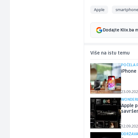
Apple
smartphon
Dodajte Klix.ba 
Više na istu temu
POČELA 
iPhone 
23.09.202
WONDER
Apple p
savrše
12.09.202
ODRŽAVA