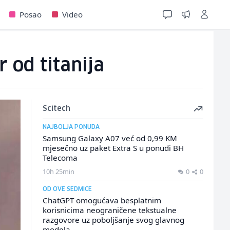
Posao
Video
r od titanija
Scitech
NAJBOLJA PONUDA
Samsung Galaxy A07 već od 0,99 KM
mjesečno uz paket Extra S u ponudi BH
Telecoma
10h 25min
0
0
OD OVE SEDMICE
ChatGPT omogućava besplatnim
korisnicima neograničene tekstualne
razgovore uz poboljšanje svog glavnog
modela