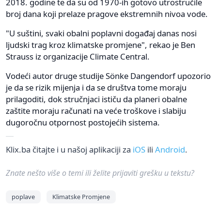
2018. godine te da su od 1970-ih gotovo utrostručile
broj dana koji prelaze pragove ekstremnih nivoa vode.
"U suštini, svaki obalni poplavni događaj danas nosi
ljudski trag kroz klimatske promjene", rekao je Ben
Strauss iz organizacije Climate Central.
Vodeći autor druge studije Sönke Dangendorf upozorio
je da se rizik mijenja i da se društva tome moraju
prilagoditi, dok stručnjaci ističu da planeri obalne
zaštite moraju računati na veće troškove i slabiju
dugoročnu otpornost postojećih sistema.
Klix.ba čitajte i u našoj aplikaciji za
iOS
ili
Android
.
Znate nešto više o temi ili želite prijaviti grešku u tekstu?
poplave
Klimatske Promjene