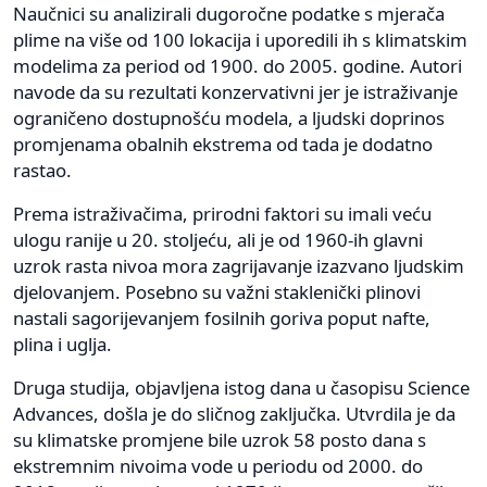
Naučnici su analizirali dugoročne podatke s mjerača
plime na više od 100 lokacija i uporedili ih s klimatskim
modelima za period od 1900. do 2005. godine. Autori
navode da su rezultati konzervativni jer je istraživanje
ograničeno dostupnošću modela, a ljudski doprinos
promjenama obalnih ekstrema od tada je dodatno
rastao.
Prema istraživačima, prirodni faktori su imali veću
ulogu ranije u 20. stoljeću, ali je od 1960-ih glavni
uzrok rasta nivoa mora zagrijavanje izazvano ljudskim
djelovanjem. Posebno su važni staklenički plinovi
nastali sagorijevanjem fosilnih goriva poput nafte,
plina i uglja.
Druga studija, objavljena istog dana u časopisu Science
Advances, došla je do sličnog zaključka. Utvrdila je da
su klimatske promjene bile uzrok 58 posto dana s
ekstremnim nivoima vode u periodu od 2000. do