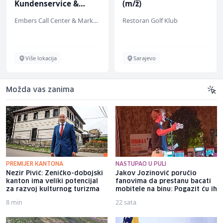
Kundenservice &
(m/ž)
Support (m/w/d)
Embers Call Center & Marketing
Restoran Golf Klub
Više lokacija
Sarajevo
Možda vas zanima
PREMIJER KANTONA
NASTUPAO U PULI
Nezir Pivić: Zeničko-dobojski
Jakov Jozinović poručio
kanton ima veliki potencijal
fanovima da prestanu bacati
za razvoj kulturnog turizma
mobitele na binu: Pogazit ću ih
8 min
22 sata