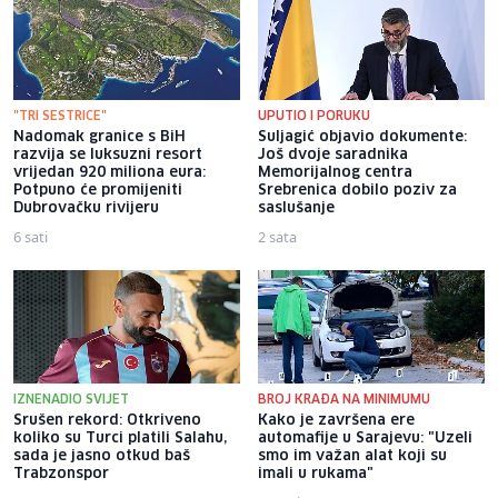
"TRI SESTRICE"
UPUTIO I PORUKU
Nadomak granice s BiH
Suljagić objavio dokumente:
razvija se luksuzni resort
Još dvoje saradnika
vrijedan 920 miliona eura:
Memorijalnog centra
Potpuno će promijeniti
Srebrenica dobilo poziv za
Dubrovačku rivijeru
saslušanje
6 sati
2 sata
IZNENADIO SVIJET
BROJ KRAĐA NA MINIMUMU
Srušen rekord: Otkriveno
Kako je završena ere
koliko su Turci platili Salahu,
automafije u Sarajevu: "Uzeli
sada je jasno otkud baš
smo im važan alat koji su
Trabzonspor
imali u rukama"