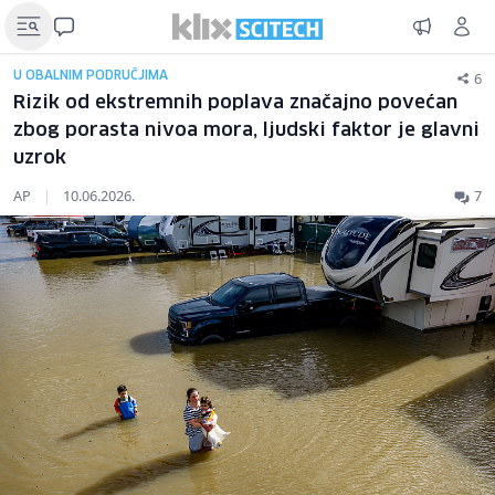
6
U OBALNIM PODRUČJIMA
Rizik od ekstremnih poplava značajno povećan
zbog porasta nivoa mora, ljudski faktor je glavni
uzrok
AP
|
10.06.2026.
7