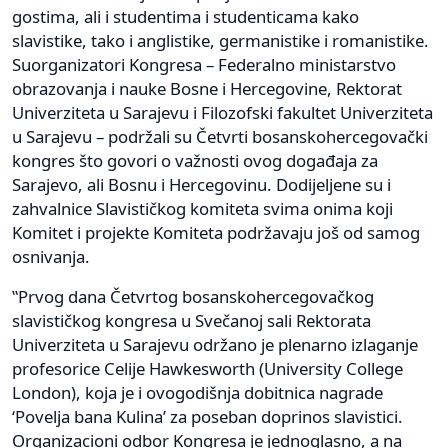
gostima, ali i studentima i studenticama kako
slavistike, tako i anglistike, germanistike i romanistike.
Suorganizatori Kongresa – Federalno ministarstvo
obrazovanja i nauke Bosne i Hercegovine, Rektorat
Univerziteta u Sarajevu i Filozofski fakultet Univerziteta
u Sarajevu – podržali su Četvrti bosanskohercegovački
kongres što govori o važnosti ovog događaja za
Sarajevo, ali Bosnu i Hercegovinu. Dodijeljene su i
zahvalnice Slavističkog komiteta svima onima koji
Komitet i projekte Komiteta podržavaju još od samog
osnivanja.
‟Prvog dana Četvrtog bosanskohercegovačkog
slavističkog kongresa u Svečanoj sali Rektorata
Univerziteta u Sarajevu održano je plenarno izlaganje
profesorice Celije Hawkesworth (University College
London), koja je i ovogodišnja dobitnica nagrade
‘Povelja bana Kulina’ za poseban doprinos slavistici.
Organizacioni odbor Kongresa je jednoglasno, a na