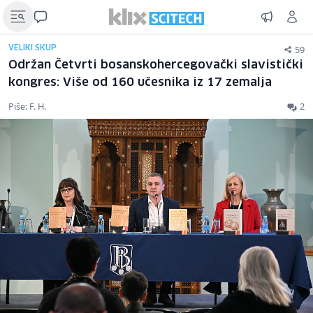
59
VELIKI SKUP
Održan Četvrti bosanskohercegovački slavistički
kongres: Više od 160 učesnika iz 17 zemalja
Piše: F. H.
2