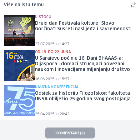
Više na istu temu
U STOCU
Drugi dan Festivala kulture "Slovo
Gorčina": Susreti naslijeđa i savremenosti
27.07.2025. u 14:27
OD 19. DO 22. JUNA
U Sarajevu počinju 16. Dani BHAAAS-a:
Dijaspora i domaći stručnjaci povezani
naukom i inovacijama mijenjanju društvo
16.06.2025. u 15:37
NAUČNA KONFERENCIJA
Odsjek za historiju Filozofskog fakulteta
UNSA obilježio 75 godina svog postojanja
25.04.2025. u 20:42
KOMENTARI (2)