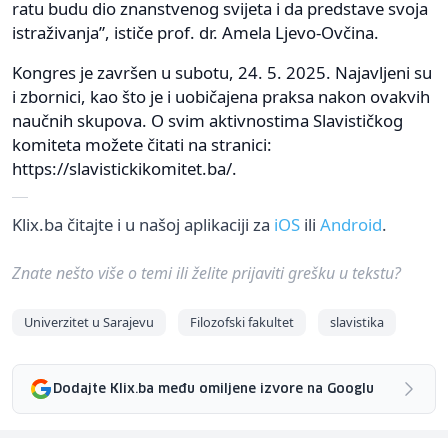
ratu budu dio znanstvenog svijeta i da predstave svoja
istraživanja”, ističe prof. dr. Amela Ljevo-Ovčina.
Kongres je završen u subotu, 24. 5. 2025. Najavljeni su
i zbornici, kao što je i uobičajena praksa nakon ovakvih
naučnih skupova. O svim aktivnostima Slavističkog
komiteta možete čitati na stranici:
https://slavistickikomitet.ba/.
Klix.ba čitajte i u našoj aplikaciji za
iOS
ili
Android
.
Znate nešto više o temi ili želite prijaviti grešku u tekstu?
Univerzitet u Sarajevu
Filozofski fakultet
slavistika
Dodajte Klix.ba među omiljene izvore na Googlu