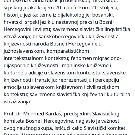
odnose na standardizaciju bosanskog, hrvatskog,
srpskog jezika krajem 20. i početkom 21. stoljeća;
historiju jezika; teme iz dijalektologije; bosanski,
hrvatski, srpski jezik u nastavnoj praksi u Bosni i
Hercegovini i svijetu; savremena slavistička lingvistička
istraživanja; bosanskohercegovačku književnost /
književnosti naroda Bosne i Hercegovine u
južnoslavenskom, komparatističkom i
intertekstualnom kontekstu; fenomen migraciono-
dijaspornih književnosti i manjinske književne i
kulturne tradicije u slavenskom kontekstu; slavenske
književnosti i tranziciju; reprezentaciju i percepciju
emocija u slavenskom književnom i civilizacijskom
kontekstu; savremena slavistička književna i kulturalna
istraživanja.
Prof. dr. Mehmed Kardaš, predsjednik Slavističkog
komiteta Bosne i Hercegovine, naglasio je važnost
ovog naučnog skupa, ističući kako Slavistički komitet