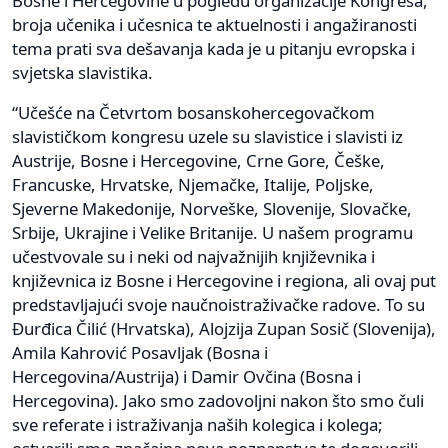
Bosne i Hercegovine u pogledu organizacije Kongresa,
broja učenika i učesnica te aktuelnosti i angažiranosti
tema prati sva dešavanja kada je u pitanju evropska i
svjetska slavistika.
“Učešće na Četvrtom bosanskohercegovačkom
slavističkom kongresu uzele su slavistice i slavisti iz
Austrije, Bosne i Hercegovine, Crne Gore, Češke,
Francuske, Hrvatske, Njemačke, Italije, Poljske,
Sjeverne Makedonije, Norveške, Slovenije, Slovačke,
Srbije, Ukrajine i Velike Britanije. U našem programu
učestvovale su i neki od najvažnijih književnika i
književnica iz Bosne i Hercegovine i regiona, ali ovaj put
predstavljajući svoje naučnoistraživačke radove. To su
Đurđica Čilić (Hrvatska), Alojzija Zupan Sosič (Slovenija),
Amila Kahrović Posavljak (Bosna i
Hercegovina/Austrija) i Damir Ovčina (Bosna i
Hercegovina). Jako smo zadovoljni nakon što smo čuli
sve referate i istraživanja naših kolegica i kolega;