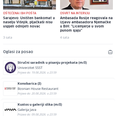
OŠTEĆENA I BH POŠTA
OSVRT NA INTERVJU
Sarajevo: Uništen bankomat u
Ambasada Rusije reagovala na
naselju Višnjik, pljačkaši nisu
izjavu ambasadora Njemačke
uspjeli odnijeti novac
u BiH: "Licemjerje u svom
punom sjaju"
3 sata
4 sata
Oglasi za posao
Stručni saradnik u pisanju projekata (m/ž)
Univerzitet SSST
Prijava do: 19.08.2026. u 23:59
Konobarica (ž)
Bosnian House Restaurant
Prijava do: 20.08.2026. u 23:59
Kustos u galeriji slika (m/ž)
Galerija Java
Prijava do: 09.08.2026. u 23:59