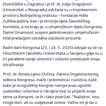
(Sveučilište u Zagrebu) i prof. dr. Julije Dragojlović
(Univerzitet u Beogradu) održana su u impresivnom
prostoru Bošnjačkog instituta – Fondacije Adila
Zulfikarpašića, kao i promocija djela Slavističkog
komiteta, a na kraju je, u umjetničkom dijelu Kongresa,
Damir Imamović svojom jedinstvenom umjetničkom
interpretacijom sevdaha oduševio prisutne.
Radni dani Kongresa (23. i 24. 5. 2025) odvijali su se na
Filozofskom fakultetu Univerziteta u Sarajevu gdje su u
tri paralelne sesije učesnice i učesnici predstavili svoja
istraživanja.
Prof. dr. Amela Ljevo-Ovčina, članica Organizacionog
odbora Kongresa, inače i polonistica i rusistica, kaže
kako je ovogodišnji Kongres namjeravao ugostiti
sudionike i učesnice iz Ukrajine koji su prijavili svoje
teme za Kongres, te ih i tako podržati. ‟Nažalost, nisu
mogli doći, ali su sudjelovali online. Važno im je da u