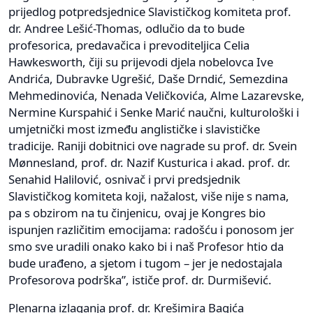
prijedlog potpredsjednice Slavističkog komiteta prof.
dr. Andree Lešić-Thomas, odlučio da to bude
profesorica, predavačica i prevoditeljica Celia
Hawkesworth, čiji su prijevodi djela nobelovca Ive
Andrića, Dubravke Ugrešić, Daše Drndić, Semezdina
Mehmedinovića, Nenada Veličkovića, Alme Lazarevske,
Nermine Kurspahić i Senke Marić naučni, kulturološki i
umjetnički most između anglističke i slavističke
tradicije. Raniji dobitnici ove nagrade su prof. dr. Svein
Mønnesland, prof. dr. Nazif Kusturica i akad. prof. dr.
Senahid Halilović, osnivač i prvi predsjednik
Slavističkog komiteta koji, nažalost, više nije s nama,
pa s obzirom na tu činjenicu, ovaj je Kongres bio
ispunjen različitim emocijama: radošću i ponosom jer
smo sve uradili onako kako bi i naš Profesor htio da
bude urađeno, a sjetom i tugom – jer je nedostajala
Profesorova podrška”, ističe prof. dr. Durmišević.
Plenarna izlaganja prof. dr. Krešimira Bagića