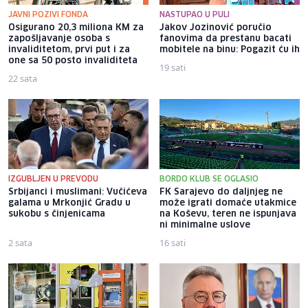
JAVNI POZIVI FONDA
NASTUPAO U PULI
Osigurano 20,3 miliona KM za
Jakov Jozinović poručio
zapošljavanje osoba s
fanovima da prestanu bacati
invaliditetom, prvi put i za
mobitele na binu: Pogazit ću ih
one sa 50 posto invaliditeta
19 sati
22 sata
IZGUBLJEN U PREVODU
BORDO KLUB SE OGLASIO
Srbijanci i muslimani: Vučićeva
FK Sarajevo do daljnjeg ne
galama u Mrkonjić Gradu u
može igrati domaće utakmice
sukobu s činjenicama
na Koševu, teren ne ispunjava
ni minimalne uslove
2 sata
16 sati