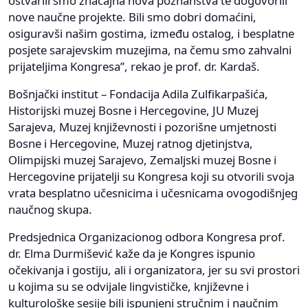
ostvarili smo značajna nova poznanstva te dogovorili
nove naučne projekte. Bili smo dobri domaćini,
osiguravši našim gostima, između ostalog, i besplatne
posjete sarajevskim muzejima, na čemu smo zahvalni
prijateljima Kongresa”, rekao je prof. dr. Kardaš.
Bošnjački institut – Fondacija Adila Zulfikarpašića,
Historijski muzej Bosne i Hercegovine, JU Muzej
Sarajeva, Muzej književnosti i pozorišne umjetnosti
Bosne i Hercegovine, Muzej ratnog djetinjstva,
Olimpijski muzej Sarajevo, Zemaljski muzej Bosne i
Hercegovine prijatelji su Kongresa koji su otvorili svoja
vrata besplatno učesnicima i učesnicama ovogodišnjeg
naučnog skupa.
Predsjednica Organizacionog odbora Kongresa prof.
dr. Elma Durmišević kaže da je Kongres ispunio
očekivanja i gostiju, ali i organizatora, jer su svi prostori
u kojima su se odvijale lingvističke, književne i
kulturološke sesije bili ispunjeni stručnim i naučnim