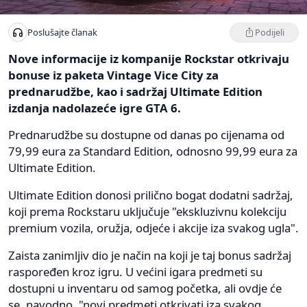
Podijeli
Poslušajte članak
Nove informacije iz kompanije Rockstar otkrivaju
bonuse iz paketa Vintage Vice City za
prednarudžbe, kao i sadržaj Ultimate Edition
izdanja nadolazeće igre GTA 6.
Prednarudžbe su dostupne od danas po cijenama od
79,99 eura za Standard Edition, odnosno 99,99 eura za
Ultimate Edition.
Ultimate Edition donosi prilično bogat dodatni sadržaj,
koji prema Rockstaru uključuje "ekskluzivnu kolekciju
premium vozila, oružja, odjeće i akcije iza svakog ugla".
Zaista zanimljiv dio je način na koji je taj bonus sadržaj
raspoređen kroz igru. U većini igara predmeti su
dostupni u inventaru od samog početka, ali ovdje će
se, navodno, "novi predmeti otkrivati iza svakog