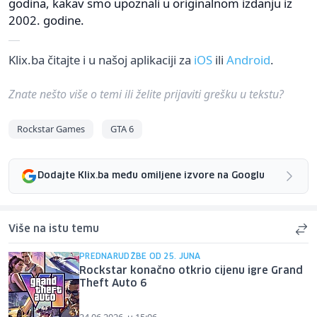
godina, kakav smo upoznali u originalnom izdanju iz
2002. godine.
Klix.ba čitajte i u našoj aplikaciji za
iOS
ili
Android
.
Znate nešto više o temi ili želite prijaviti grešku u tekstu?
Rockstar Games
GTA 6
Dodajte Klix.ba među omiljene izvore na Googlu
Više na istu temu
PREDNARUDŽBE OD 25. JUNA
Rockstar konačno otkrio cijenu igre Grand
Theft Auto 6
24.06.2026. u 15:06