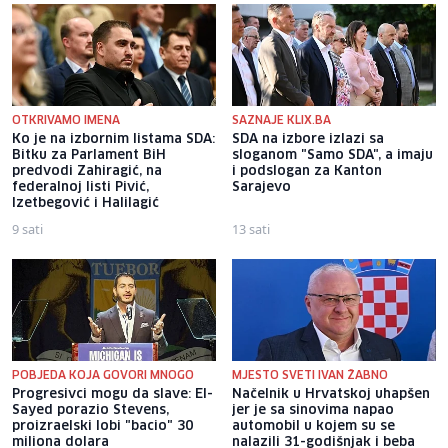
OTKRIVAMO IMENA
SAZNAJE KLIX.BA
Ko je na izbornim listama SDA:
SDA na izbore izlazi sa
Bitku za Parlament BiH
sloganom "Samo SDA", a imaju
predvodi Zahiragić, na
i podslogan za Kanton
federalnoj listi Pivić,
Sarajevo
Izetbegović i Halilagić
9 sati
13 sati
POBJEDA KOJA GOVORI MNOGO
MJESTO SVETI IVAN ŽABNO
Progresivci mogu da slave: El-
Načelnik u Hrvatskoj uhapšen
Sayed porazio Stevens,
jer je sa sinovima napao
proizraelski lobi "bacio" 30
automobil u kojem su se
miliona dolara
nalazili 31-godišnjak i beba