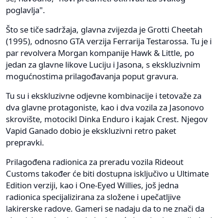
poglavlja".
Što se tiče sadržaja, glavna zvijezda je Grotti Cheetah
(1995), odnosno GTA verzija Ferrarija Testarossa. Tu je i
par revolvera Morgan kompanije Hawk & Little, po
jedan za glavne likove Luciju i Jasona, s ekskluzivnim
mogućnostima prilagođavanja poput gravura.
Tu su i ekskluzivne odjevne kombinacije i tetovaže za
dva glavne protagoniste, kao i dva vozila za Jasonovo
skrovište, motocikl Dinka Enduro i kajak Crest. Njegov
Vapid Ganado dobio je ekskluzivni retro paket
prepravki.
Prilagođena radionica za preradu vozila Rideout
Customs također će biti dostupna isključivo u Ultimate
Edition verziji, kao i One-Eyed Willies, još jedna
radionica specijalizirana za složene i upečatljive
lakirerske radove. Gameri se nadaju da to ne znači da