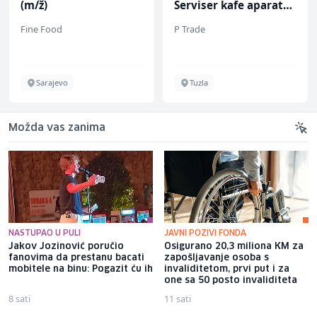
(m/ž)
Serviser kafe aparata
(m/ž)
Fine Food
P Trade
Sarajevo
Tuzla
Možda vas zanima
NASTUPAO U PULI
JAVNI POZIVI FONDA
Jakov Jozinović poručio
Osigurano 20,3 miliona KM za
fanovima da prestanu bacati
zapošljavanje osoba s
mobitele na binu: Pogazit ću ih
invaliditetom, prvi put i za
one sa 50 posto invaliditeta
8 sati
11 sati