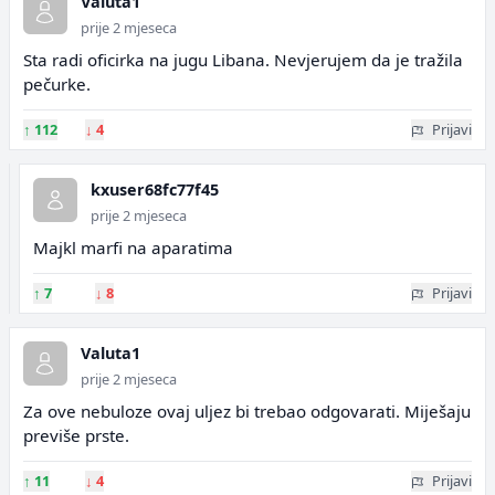
Valuta1
prije 2 mjeseca
Sta radi oficirka na jugu Libana. Nevjerujem da je tražila
pečurke.
↑
112
↓
4
Prijavi
kxuser68fc77f45
prije 2 mjeseca
Majkl marfi na aparatima
↑
7
↓
8
Prijavi
Valuta1
prije 2 mjeseca
Za ove nebuloze ovaj uljez bi trebao odgovarati. Miješaju
previše prste.
↑
11
↓
4
Prijavi