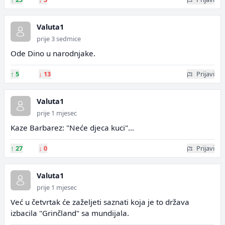
Valuta1
prije 3 sedmice
Ode Dino u narodnjake.
↑
5
↓
13
Prijavi
Valuta1
prije 1 mjesec
Kaze Barbarez: "Neće djeca kuci"...
↑
27
↓
0
Prijavi
Valuta1
prije 1 mjesec
Već u četvrtak će zaželjeti saznati koja je to država
izbacila "Grinčland" sa mundijala.