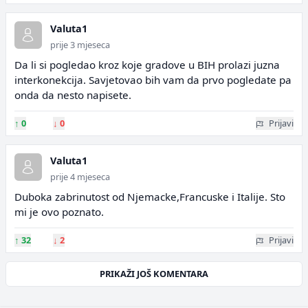
Valuta1
prije 3 mjeseca
Da li si pogledao kroz koje gradove u BIH prolazi juzna
interkonekcija. Savjetovao bih vam da prvo pogledate pa
onda da nesto napisete.
↑
0
↓
0
Prijavi
Valuta1
prije 4 mjeseca
Duboka zabrinutost od Njemacke,Francuske i Italije. Sto
mi je ovo poznato.
↑
32
↓
2
Prijavi
PRIKAŽI JOŠ KOMENTARA