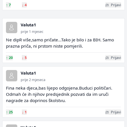
↑
7
↓
4
Prijavi
Valuta1
prije 1 mjesec
Ne dipR više,samo pričate...Tako je bilo i za BIH. Samo
prazna priča, ni prstom niste pomjerili.
↑
20
↓
5
Prijavi
Valuta1
prije 2 mjeseca
Fina neka djeca,bas lijepo odgojena.Buduci političari.
Odmah će ih njihov predsjednik pozvati da im uruči
nagrade za doprinos školstvu.
↑
25
↓
1
Prijavi