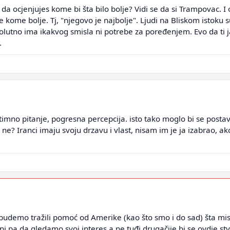
 da ocjenjujes kome bi šta bilo bolje? Vidi se da si Trampovac. I o
e kome bolje. Tj, "njegovo je najbolje". Ljudi na Bliskom istoku s
utno ima ikakvog smisla ni potrebe za poređenjem. Evo da ti j
.
no pitanje, pogresna percepcija. isto tako moglo bi se postavit
r ne? Iranci imaju svoju drzavu i vlast, nisam im je ja izabrao, a
budemo tražili pomoć od Amerike (kao što smo i do sad) šta mi
i pa da gledamo svoj interes a ne tuđi drugačije bi se ovdje stv