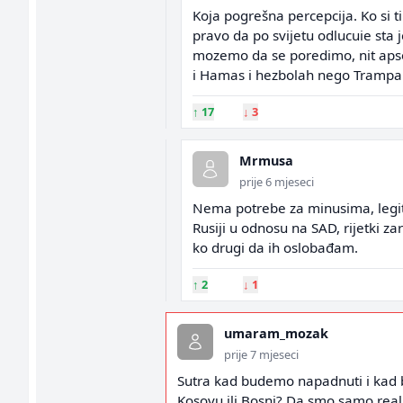
Koja pogrešna percepcija. Ko si ti
pravo da po svijetu odlucuie sta j
mozemo da se poredimo, nit apsol
i Hamas i hezbolah nego Trampa
↑
17
↓
3
Mrmusa
prije 6 mjeseci
Nema potrebe za minusima, legitim
Rusiji u odnosu na SAD, rijetki za
ko drugi da ih oslobađam.
↑
2
↓
1
umaram_mozak
prije 7 mjeseci
Sutra kad budemo napadnuti i kad 
Kosovu ili Bosni? Da smo samo realn