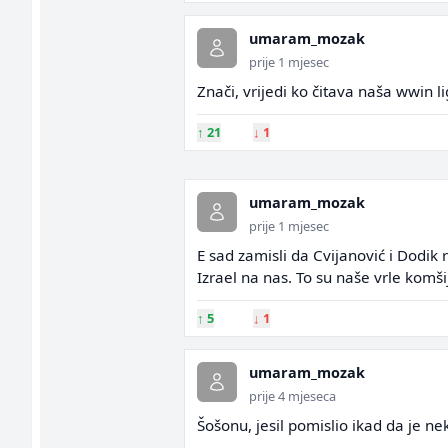
umaram_mozak
prije 1 mjesec
Znači, vrijedi ko čitava naša wwin li
↑
21
↓
1
umaram_mozak
prije 1 mjesec
E sad zamisli da Cvijanović i Dodik
Izrael na nas. To su naše vrle komši
↑
5
↓
1
umaram_mozak
prije 4 mjeseca
Šošonu, jesil pomislio ikad da je 