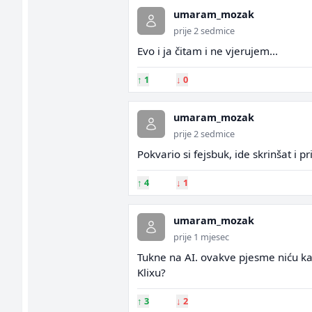
umaram_mozak
prije 2 sedmice
Evo i ja čitam i ne vjerujem...
↑
1
↓
0
umaram_mozak
prije 2 sedmice
Pokvario si fejsbuk, ide skrinšat i p
↑
4
↓
1
umaram_mozak
prije 1 mjesec
Tukne na AI. ovakve pjesme niću kao
Klixu?
↑
3
↓
2