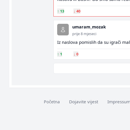
↑
13
↓
40
umaram_mozak
prije 8 mjeseci
Iz naslova pomislih da su igrači malo
↑
1
↓
0
Dojavite vijest
Impressu
Početna