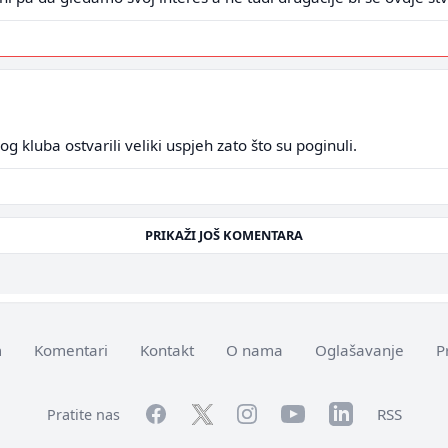
g kluba ostvarili veliki uspjeh zato što su poginuli.
PRIKAŽI JOŠ KOMENTARA
m
Komentari
Kontakt
O nama
Oglašavanje
P
Facebook
YouTube
LinkedIn
Twitter
Instagram
RSS
Pratite nas