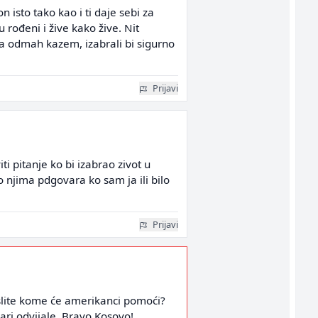
n isto tako kao i ti daje sebi za
u rođeni i žive kako žive. Nit
a odmah kazem, izabrali bi sigurno
Prijavi
i pitanje ko bi izabrao zivot u
ko njima pdgovara ko sam ja ili bilo
Prijavi
slite kome će amerikanci pomoći?
ari odvijale. Bravo Kosovo!