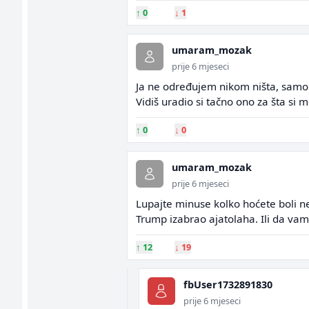
↑
0
↓
1
umaram_mozak
prije 6 mjeseci
Ja ne određujem nikom ništa, samo s
Vidiš uradio si tačno ono za šta si m
↑
0
↓
0
umaram_mozak
prije 6 mjeseci
Lupajte minuse kolko hoćete boli ne 
Trump izabrao ajatolaha. Ili da vam
↑
12
↓
19
fbUser1732891830
prije 6 mjeseci