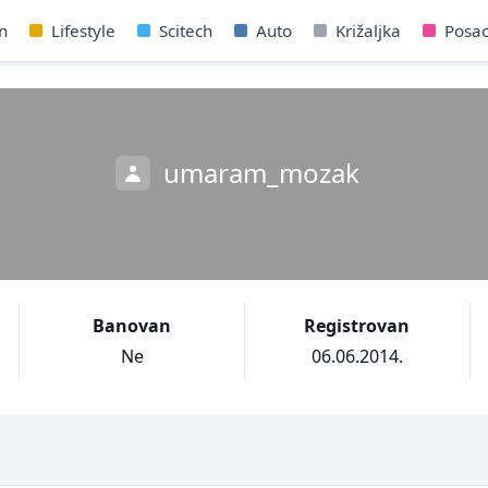
n
Lifestyle
Scitech
Auto
Križaljka
Posa
umaram_mozak
Banovan
Registrovan
Ne
06.06.2014.