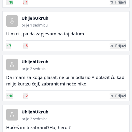
↑
18
↓
1
Prijavi
UhljebUkruh
prije 1 sedmicu
U.m.r.i , pa da zapjevam na taj datum.
↑
7
↓
5
Prijavi
UhljebUkruh
prije 2 sedmice
Da imam za koga glasat, ne bi ni odlazio.A dolazit ću kad
mi je kurtzu ćejf, zabranit mi neće niko.
↑
10
↓
2
Prijavi
UhljebUkruh
prije 2 sedmice
Hoćeš im ti zabranit?Ha, heroj?