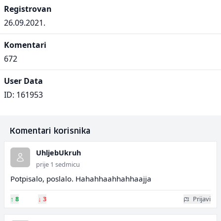
Registrovan
26.09.2021.
Komentari
672
User Data
ID: 161953
Komentari korisnika
UhljebUkruh
prije 1 sedmicu
Potpisalo, poslalo. Hahahhaahhahhaajja
↑
8
↓
3
Prijavi