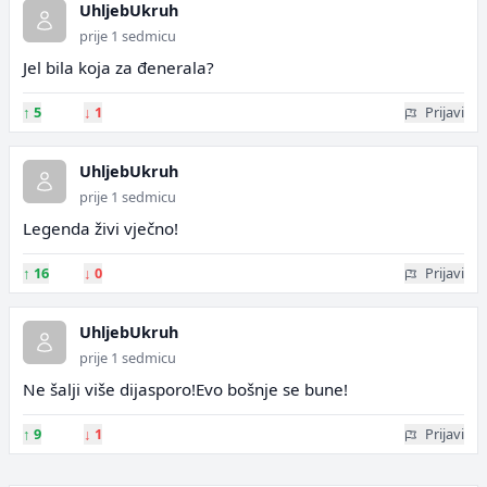
UhljebUkruh
prije 1 sedmicu
Jel bila koja za đenerala?
↑
5
↓
1
Prijavi
UhljebUkruh
prije 1 sedmicu
Legenda živi vječno!
↑
16
↓
0
Prijavi
UhljebUkruh
prije 1 sedmicu
Ne šalji više dijasporo!Evo bošnje se bune!
↑
9
↓
1
Prijavi