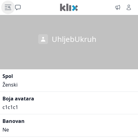
UhljebUkruh
Spol
Ženski
Boja avatara
c1c1c1
Banovan
Ne