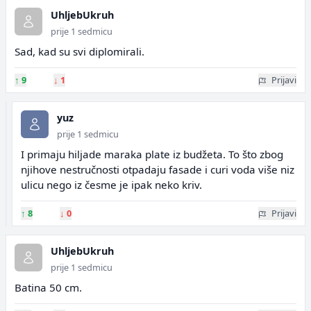
UhljebUkruh
prije 1 sedmicu
Sad, kad su svi diplomirali.
↑
9
↓
1
Prijavi
yuz
prije 1 sedmicu
I primaju hiljade maraka plate iz budžeta. To što zbog
njihove nestručnosti otpadaju fasade i curi voda više niz
ulicu nego iz česme je ipak neko kriv.
↑
8
↓
0
Prijavi
UhljebUkruh
prije 1 sedmicu
Batina 50 cm.