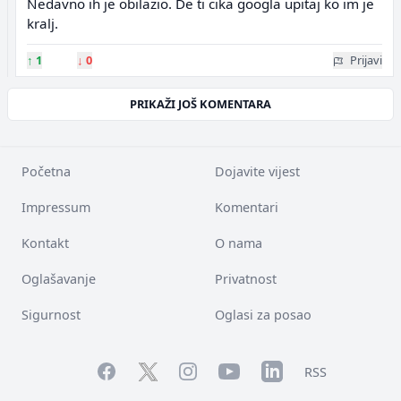
Nedavno ih je obilazio. De ti cika googla upitaj ko im je
kralj.
↑
1
↓
0
Prijavi
PRIKAŽI JOŠ KOMENTARA
Početna
Dojavite vijest
Impressum
Komentari
Kontakt
O nama
Oglašavanje
Privatnost
Sigurnost
Oglasi za posao
Facebook
YouTube
LinkedIn
Twitter
Instagram
RSS