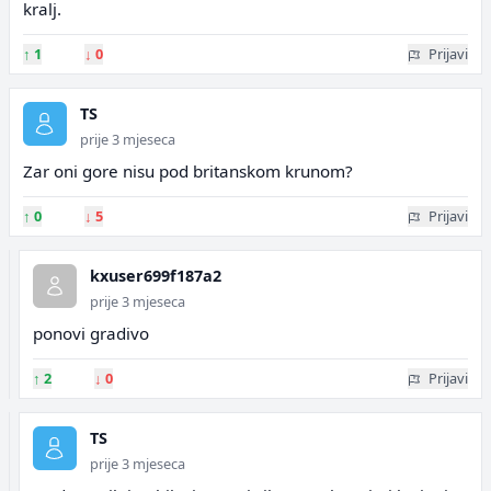
kralj.
↑
1
↓
0
Prijavi
TS
prije 3 mjeseca
Zar oni gore nisu pod britanskom krunom?
↑
0
↓
5
Prijavi
kxuser699f187a2
prije 3 mjeseca
ponovi gradivo
↑
2
↓
0
Prijavi
TS
prije 3 mjeseca