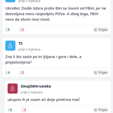
prije 2 mjeseca
Ukratko: Dodik lobira protiv BiH sa lovom od FBiH, jer ne
dozvoljava novu raspodjelu PDVa. A zbog toga, FBiH
nece da otvori novi most.
↑
5
↓
2
Prijavi
TS
prije 2 mjeseca
Zna li iko zasto po tri ljiljana i gore i dole, a
prepolovljena?
↑
4
↓
2
Prijavi
ZmajOdHrvatske
prije 2 mjeseca
ukupno ih je osam ali dvije prekriva mač
↑
0
↓
3
Prijavi