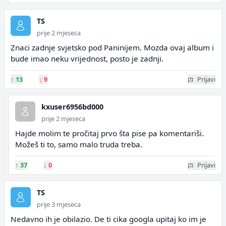
TS
prije 2 mjeseca
Znaci zadnje svjetsko pod Paninijem. Mozda ovaj album i
bude imao neku vrijednost, posto je zadnji.
↑
13
↓
9
Prijavi
kxuser6956bd000
prije 2 mjeseca
Hajde molim te pročitaj prvo šta pise pa komentariši.
Možeš ti to, samo malo truda treba.
↑
37
↓
0
Prijavi
TS
prije 3 mjeseca
Nedavno ih je obilazio. De ti cika googla upitaj ko im je