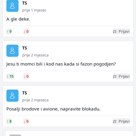
TS
prije 1 mjesec
A gle deke.
↑
9
↓
0
Prijavi
TS
prije 2 mjeseca
Jesu ti momci bili i kod nas kada si fazon pogodjen?
↑
15
↓
0
Prijavi
TS
prije 2 mjeseca
Posalji brodove i avione, napravite blokadu.
↑
8
↓
0
Prijavi