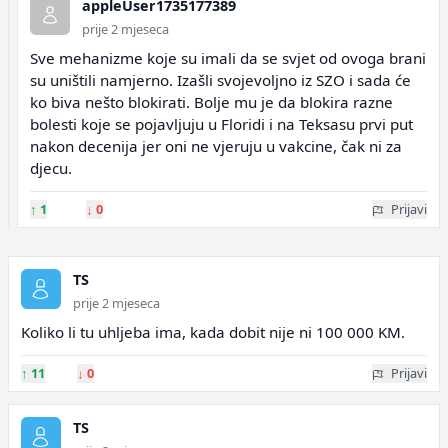
appleUser1735177389
prije 2 mjeseca
Sve mehanizme koje su imali da se svjet od ovoga brani
su uništili namjerno. Izašli svojevoljno iz SZO i sada će
ko biva nešto blokirati. Bolje mu je da blokira razne
bolesti koje se pojavljuju u Floridi i na Teksasu prvi put
nakon decenija jer oni ne vjeruju u vakcine, čak ni za
djecu.
↑
1
↓
0
Prijavi
TS
prije 2 mjeseca
Koliko li tu uhljeba ima, kada dobit nije ni 100 000 KM.
↑
11
↓
0
Prijavi
TS