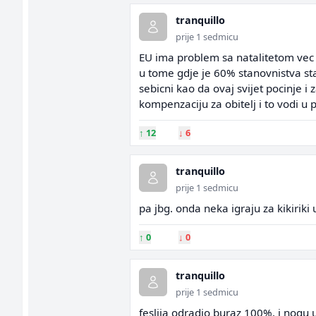
tranquillo
prije 1 sedmicu
EU ima problem sa natalitetom vec 
u tome gdje je 60% stanovnistva star
sebicni kao da ovaj svijet pocinje 
kompenzaciju za obitelj i to vodi u pr
↑
12
↓
6
tranquillo
prije 1 sedmicu
pa jbg. onda neka igraju za kikiriki 
↑
0
↓
0
tranquillo
prije 1 sedmicu
feslija odradio buraz 100%. i nogu u z