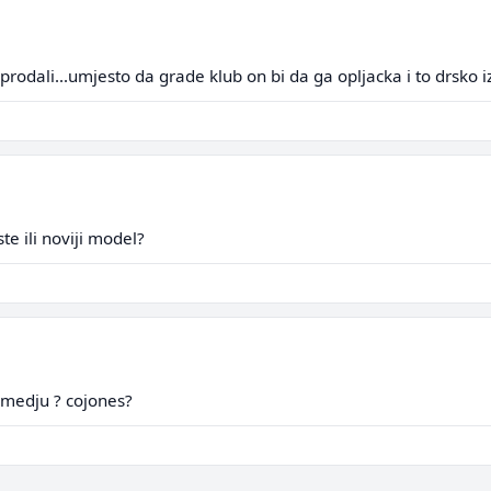
 prodali...umjesto da grade klub on bi da ga opljacka i to drsko i
te ili noviji model?
izmedju ? cojones?