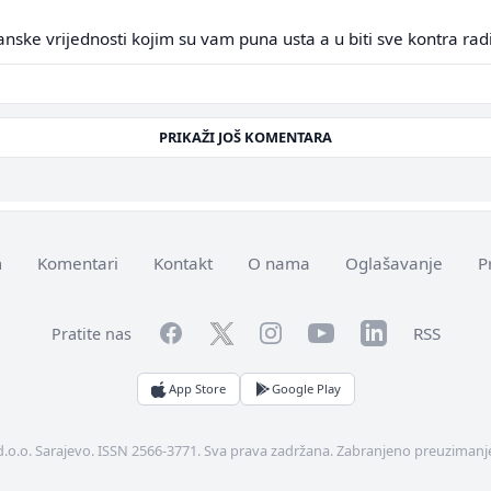
rscanske vrijednosti kojim su vam puna usta a u biti sve kontra radi
PRIKAŽI JOŠ KOMENTARA
m
Komentari
Kontakt
O nama
Oglašavanje
P
Facebook
YouTube
LinkedIn
Twitter
Instagram
RSS
Pratite nas
App Store
Google Play
d.o.o. Sarajevo. ISSN 2566-3771. Sva prava zadržana. Zabranjeno preuzimanje