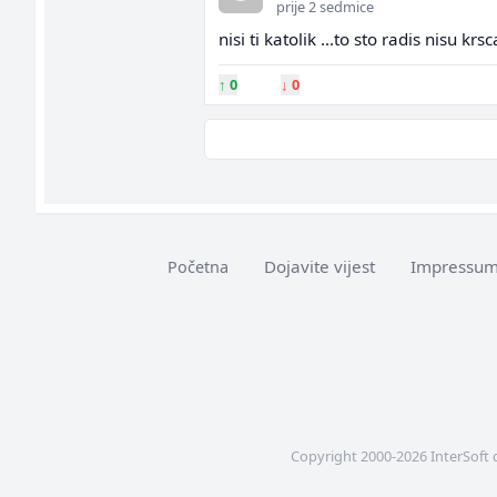
prije 2 sedmice
nisi ti katolik ...to sto radis nisu k
↑
0
↓
0
Dojavite vijest
Impressu
Početna
Copyright 2000-2026 InterSoft 