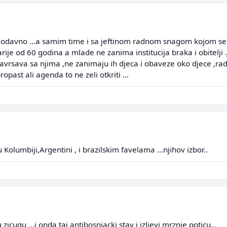
odavno ...a samim time i sa jeftinom radnom snagom kojom se kap
ije od 60 godina a mlade ne zanima institucija braka i obitelji .
i zavrsava sa njima ,ne zanimaju ih djeca i obaveze oko djece ,r
opast ali agenda to ne zeli otkriti ...
u Kolumbiji,Argentini , i brazilskim favelama ...njihov izbor..
icugu ...i onda taj antibosnjacki stav i izljevi mrznje poticu...