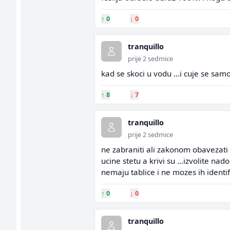
↑
0
↓
0
tranquillo
prije 2 sedmice
kad se skoci u vodu ...i cuje se sa
↑
8
↓
7
tranquillo
prije 2 sedmice
ne zabraniti ali zakonom obavezati 
ucine stetu a krivi su ...izvolite na
nemaju tablice i ne mozes ih identifi
↑
0
↓
0
tranquillo