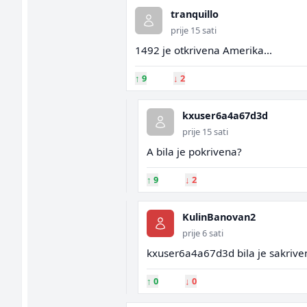
tranquillo
prije 15 sati
1492 je otkrivena Amerika...
↑
9
↓
2
kxuser6a4a67d3d
prije 15 sati
A bila je pokrivena?
↑
9
↓
2
KulinBanovan2
prije 6 sati
kxuser6a4a67d3d bila je sakrive
↑
0
↓
0