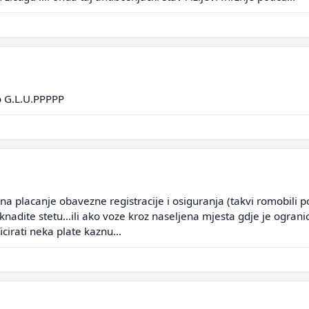
mo G.L.U.PPPPP
na placanje obavezne registracije i osiguranja (takvi romobili po
doknadite stetu...ili ako voze kroz naseljena mjesta gdje je ogran
cirati neka plate kaznu...