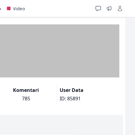
o
Video
Komentari
User Data
785
ID: 85891