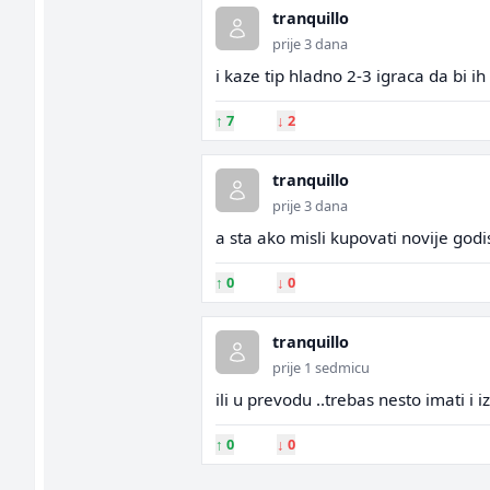
tranquillo
prije 3 dana
i kaze tip hladno 2-3 igraca da bi ih
↑
7
↓
2
tranquillo
prije 3 dana
a sta ako misli kupovati novije godis
↑
0
↓
0
tranquillo
prije 1 sedmicu
ili u prevodu ..trebas nesto imati i 
↑
0
↓
0