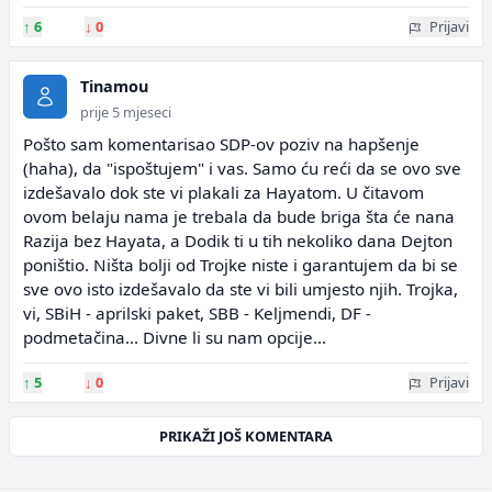
↑
6
↓
0
Prijavi
Tinamou
prije 5 mjeseci
Pošto sam komentarisao SDP-ov poziv na hapšenje
(haha), da "ispoštujem" i vas. Samo ću reći da se ovo sve
izdešavalo dok ste vi plakali za Hayatom. U čitavom
ovom belaju nama je trebala da bude briga šta će nana
Razija bez Hayata, a Dodik ti u tih nekoliko dana Dejton
poništio. Ništa bolji od Trojke niste i garantujem da bi se
sve ovo isto izdešavalo da ste vi bili umjesto njih. Trojka,
vi, SBiH - aprilski paket, SBB - Keljmendi, DF -
podmetačina... Divne li su nam opcije...
↑
5
↓
0
Prijavi
PRIKAŽI JOŠ KOMENTARA