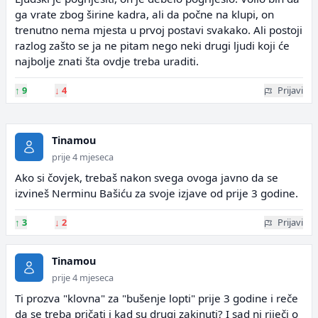
ga vrate zbog širine kadra, ali da počne na klupi, on
trenutno nema mjesta u prvoj postavi svakako. Ali postoji
razlog zašto se ja ne pitam nego neki drugi ljudi koji će
najbolje znati šta ovdje treba uraditi.
↑
9
↓
4
Prijavi
Tinamou
prije 4 mjeseca
Ako si čovjek, trebaš nakon svega ovoga javno da se
izvineš Nerminu Bašiću za svoje izjave od prije 3 godine.
↑
3
↓
2
Prijavi
Tinamou
prije 4 mjeseca
Ti prozva "klovna" za "bušenje lopti" prije 3 godine i reče
da se treba pričati i kad su drugi zakinuti? I sad ni riječi o