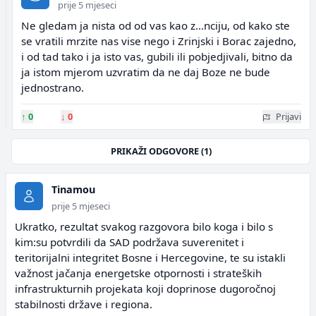
prije 5 mjeseci
Ne gledam ja nista od od vas kao z...nciju, od kako ste
se vratili mrzite nas vise nego i Zrinjski i Borac zajedno,
i od tad tako i ja isto vas, gubili ili pobjedjivali, bitno da
ja istom mjerom uzvratim da ne daj Boze ne bude
jednostrano.
↑
0
↓
0
Prijavi
PRIKAŽI ODGOVORE (1)
Tinamou
prije 5 mjeseci
Ukratko, rezultat svakog razgovora bilo koga i bilo s
kim:su potvrdili da SAD podržava suverenitet i
teritorijalni integritet Bosne i Hercegovine, te su istakli
važnost jačanja energetske otpornosti i strateških
infrastrukturnih projekata koji doprinose dugoročnoj
stabilnosti države i regiona.