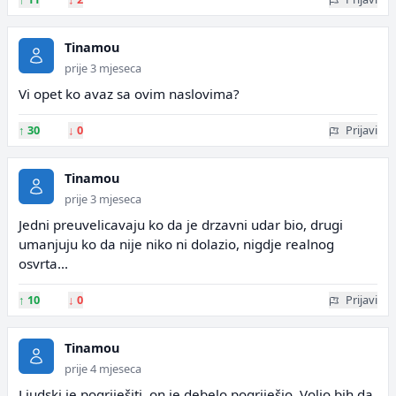
Tinamou
prije 3 mjeseca
Vi opet ko avaz sa ovim naslovima?
↑
30
↓
0
Prijavi
Tinamou
prije 3 mjeseca
Jedni preuvelicavaju ko da je drzavni udar bio, drugi
umanjuju ko da nije niko ni dolazio, nigdje realnog
osvrta...
↑
10
↓
0
Prijavi
Tinamou
prije 4 mjeseca
Ljudski je pogriješiti, on je debelo pogriješio. Volio bih da