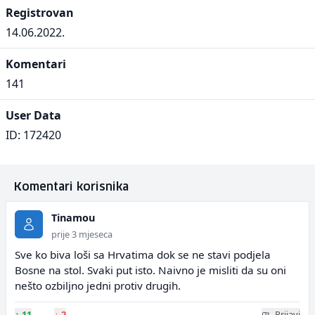
Registrovan
14.06.2022.
Komentari
141
User Data
ID: 172420
Komentari korisnika
Tinamou
prije 3 mjeseca
Sve ko biva loši sa Hrvatima dok se ne stavi podjela
Bosne na stol. Svaki put isto. Naivno je misliti da su oni
nešto ozbiljno jedni protiv drugih.
↑
11
↓
2
Prijavi