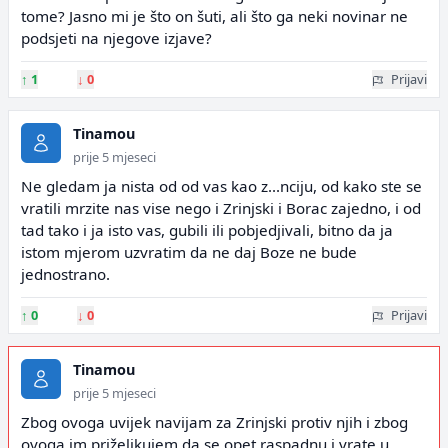
tome? Jasno mi je što on šuti, ali što ga neki novinar ne
podsjeti na njegove izjave?
↑
1
↓
0
Prijavi
Tinamou
prije 5 mjeseci
Ne gledam ja nista od od vas kao z...nciju, od kako ste se
vratili mrzite nas vise nego i Zrinjski i Borac zajedno, i od
tad tako i ja isto vas, gubili ili pobjedjivali, bitno da ja
istom mjerom uzvratim da ne daj Boze ne bude
jednostrano.
↑
0
↓
0
Prijavi
Tinamou
prije 5 mjeseci
Zbog ovoga uvijek navijam za Zrinjski protiv njih i zbog
ovoga im priželjkujem da se opet raspadnu i vrate u