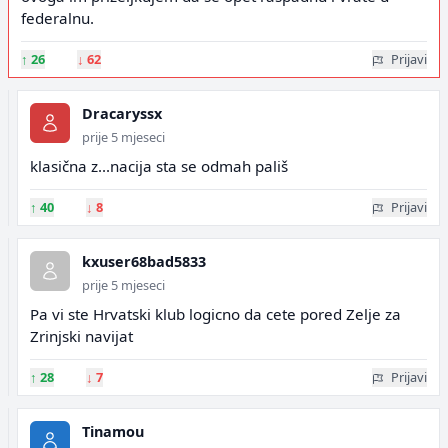
federalnu.
↑
26
↓
62
Prijavi
Dracaryssx
prije 5 mjeseci
klasična z...nacija sta se odmah pališ
↑
40
↓
8
Prijavi
kxuser68bad5833
prije 5 mjeseci
Pa vi ste Hrvatski klub logicno da cete pored Zelje za
Zrinjski navijat
↑
28
↓
7
Prijavi
Tinamou