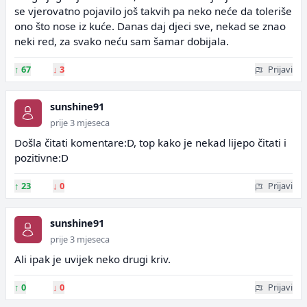
se vjerovatno pojavilo još takvih pa neko neće da toleriše
ono što nose iz kuće. Danas daj djeci sve, nekad se znao
neki red, za svako neću sam šamar dobijala.
↑
67
↓
3
Prijavi
sunshine91
prije 3 mjeseca
Došla čitati komentare:D, top kako je nekad lijepo čitati i
pozitivne:D
↑
23
↓
0
Prijavi
sunshine91
prije 3 mjeseca
Ali ipak je uvijek neko drugi kriv.
↑
0
↓
0
Prijavi