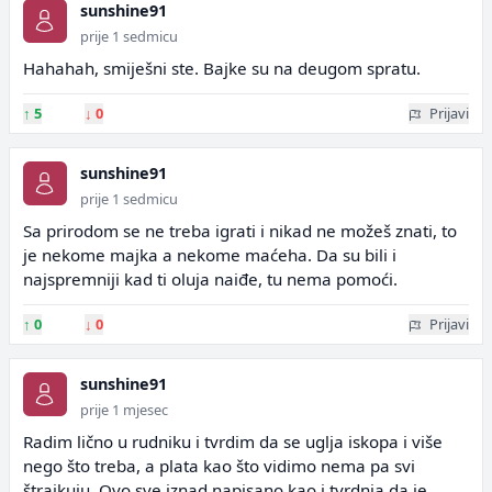
sunshine91
prije 1 sedmicu
Hahahah, smiješni ste. Bajke su na deugom spratu.
↑
5
↓
0
Prijavi
sunshine91
prije 1 sedmicu
Sa prirodom se ne treba igrati i nikad ne možeš znati, to
je nekome majka a nekome maćeha. Da su bili i
najspremniji kad ti oluja naiđe, tu nema pomoći.
↑
0
↓
0
Prijavi
sunshine91
prije 1 mjesec
Radim lično u rudniku i tvrdim da se uglja iskopa i više
nego što treba, a plata kao što vidimo nema pa svi
štrajkuju. Ovo sve iznad napisano kao i tvrdnja da je