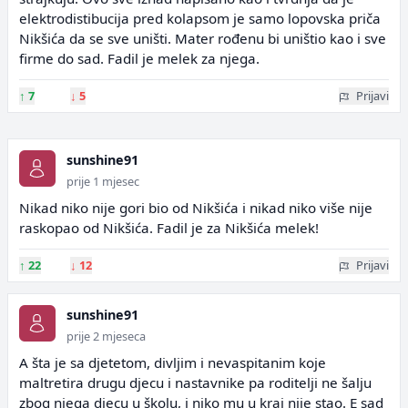
elektrodistibucija pred kolapsom je samo lopovska priča
Nikšića da se sve uništi. Mater rođenu bi uništio kao i sve
firme do sad. Fadil je melek za njega.
↑
7
↓
5
Prijavi
sunshine91
prije 1 mjesec
Nikad niko nije gori bio od Nikšića i nikad niko više nije
raskopao od Nikšića. Fadil je za Nikšića melek!
↑
22
↓
12
Prijavi
sunshine91
prije 2 mjeseca
A šta je sa djetetom, divljim i nevaspitanim koje
maltretira drugu djecu i nastavnike pa roditelji ne šalju
zbog njega djecu u školu, i niko mu u kraj nije stao. E sad