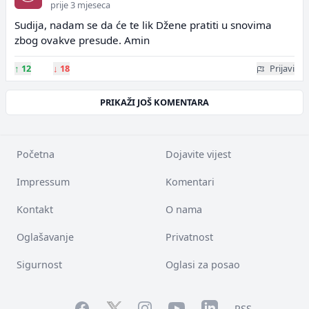
prije 3 mjeseca
Sudija, nadam se da će te lik Džene pratiti u snovima
zbog ovakve presude. Amin
↑
12
↓
18
Prijavi
PRIKAŽI JOŠ KOMENTARA
Početna
Dojavite vijest
Impressum
Komentari
Kontakt
O nama
Oglašavanje
Privatnost
Sigurnost
Oglasi za posao
Facebook
YouTube
LinkedIn
Twitter
Instagram
RSS