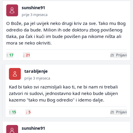
sunshine91
prije 3 mjeseca
O Bože, pa jel uvijek neko drugi kriv za sve. Tako mu Bog
odredio da bude. Milion ih ode doktoru zbog povišenog
tlaka, pa čak i kući im bude povišen pa nikome ništa ali
mora se neko okriviti.
↑
17
↓
21
Prijavi
tarabljenje
prije 3 mjeseca
Kad bi tako svi razmisljali kao ti, ne bi nam ni trebali
zatvori ni sudovi, jednostavno kad neko bude ubijen
kazemo "tako mu Bog odredio" i idemo dalje.
↑
15
↓
5
Prijavi
sunshine91