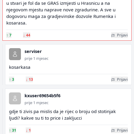
u stvari je fol da se GRAS izmjesti u Hrasnicu a na
njegovom mjestu naprave nove zgradurine. A sve u
dogovoru maga za gradjevinske dozvole Rumenka i
kosarasa.
↑
7
↓
44
Prijavi
serviser
prije 1 mjesec
kosarkasa
↑
3
↓
13
Prijavi
kxuser69654b5f6
prije 1 mjesec
gdje ti zivis pa mislis da je rijec o broju od stotinjak
ljudi? kakve su ti to price i zakljucci
↑
31
↓
1
Prijavi