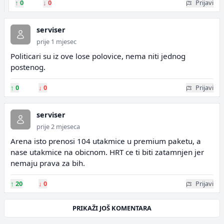
↑
0
↓
0
Prijavi
serviser
prije 1 mjesec
Politicari su iz ove lose polovice, nema niti jednog
postenog.
↑
0
↓
0
Prijavi
serviser
prije 2 mjeseca
Arena isto prenosi 104 utakmice u premium paketu, a
nase utakmice na obicnom. HRT ce ti biti zatamnjen jer
nemaju prava za bih.
↑
20
↓
0
Prijavi
PRIKAŽI JOŠ KOMENTARA