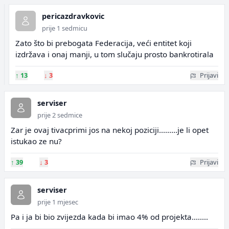
pericazdravkovic
prije 1 sedmicu
Zato što bi prebogata Federacija, veći entitet koji
izdržava i onaj manji, u tom slučaju prosto bankrotirala
↑
13
↓
3
Prijavi
serviser
prije 2 sedmice
Zar je ovaj tivacprimi jos na nekoj poziciji.........je li opet
istukao ze nu?
↑
39
↓
3
Prijavi
serviser
prije 1 mjesec
Pa i ja bi bio zvijezda kada bi imao 4% od projekta........