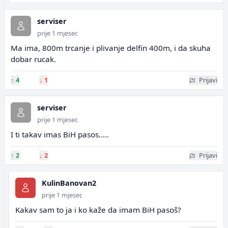
serviser
prije 1 mjesec
Ma ima, 800m trcanje i plivanje delfin 400m, i da skuha
dobar rucak.
↑
4
↓
1
Prijavi
serviser
prije 1 mjesec
I ti takav imas BiH pasos.....
↑
2
↓
2
Prijavi
KulinBanovan2
prije 1 mjesec
Kakav sam to ja i ko kaže da imam BiH pasoš?