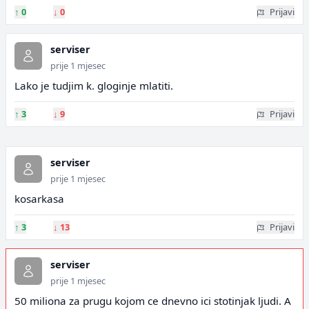
↑
0
↓
0
Prijavi
serviser
prije 1 mjesec
Lako je tudjim k. gloginje mlatiti.
↑
3
↓
9
Prijavi
serviser
prije 1 mjesec
kosarkasa
↑
3
↓
13
Prijavi
serviser
prije 1 mjesec
50 miliona za prugu kojom ce dnevno ici stotinjak ljudi. A