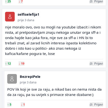
↑
25
↓
7
Prijavi
selfiselefija1
prije 3 dana
nije moralo ovo, ovo su mogli na youtube izbacit i nikom
nista, al pretpostavljam znaju nekoga unutar orga sff-a i
onda hajde kao jaka fora, nije sve za sff-a i HN bi to
trebali znat, al zarad licnih interesa ispasta kolektivno
dobro i isto kao u politici- ako znas nekoga iz
kafica/kafane pogura te, lose
↑
12
↓
19
Prijavi
BezrepiPele
prije 3 dana
POV lik koji je sve za raju, a nikad bas on nema nista da
da za raju, pa su uvijek s primace strane dzabane:)
↑
5
↓
1
Prijavi