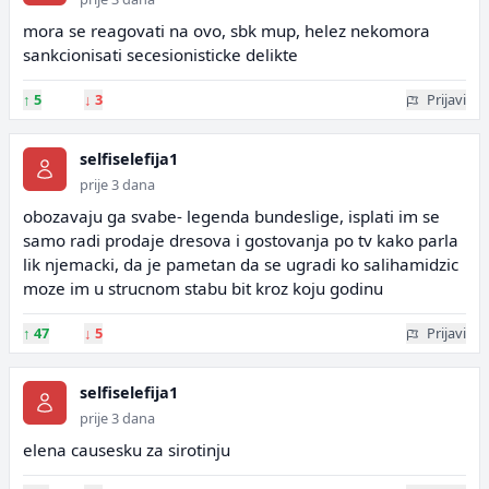
mora se reagovati na ovo, sbk mup, helez nekomora
sankcionisati secesionisticke delikte
↑
5
↓
3
Prijavi
selfiselefija1
prije 3 dana
obozavaju ga svabe- legenda bundeslige, isplati im se
samo radi prodaje dresova i gostovanja po tv kako parla
lik njemacki, da je pametan da se ugradi ko salihamidzic
moze im u strucnom stabu bit kroz koju godinu
↑
47
↓
5
Prijavi
selfiselefija1
prije 3 dana
elena causesku za sirotinju