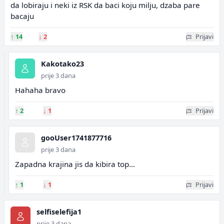
da lobiraju i neki iz RSK da baci koju milju, dzaba pare
bacaju
↑
14
↓
2
Prijavi
Kakotako23
prije 3 dana
Hahaha bravo
↑
2
↓
1
Prijavi
gooUser1741877716
prije 3 dana
Zapadna krajina jis da kibira top...
↑
1
↓
1
Prijavi
selfiselefija1
prije 3 dana