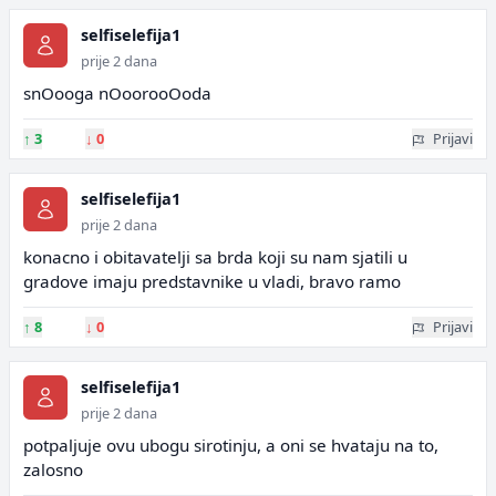
selfiselefija1
prije 2 dana
snOooga nOoorooOoda
↑
3
↓
0
Prijavi
selfiselefija1
prije 2 dana
konacno i obitavatelji sa brda koji su nam sjatili u
gradove imaju predstavnike u vladi, bravo ramo
↑
8
↓
0
Prijavi
selfiselefija1
prije 2 dana
potpaljuje ovu ubogu sirotinju, a oni se hvataju na to,
zalosno