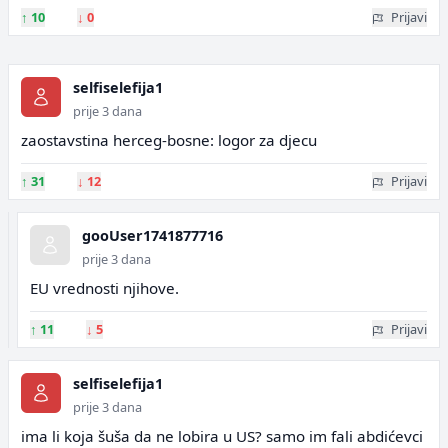
↑
10
↓
0
Prijavi
selfiselefija1
prije 3 dana
zaostavstina herceg-bosne: logor za djecu
↑
31
↓
12
Prijavi
gooUser1741877716
prije 3 dana
EU vrednosti njihove.
↑
11
↓
5
Prijavi
selfiselefija1
prije 3 dana
ima li koja šuša da ne lobira u US? samo im fali abdićevci