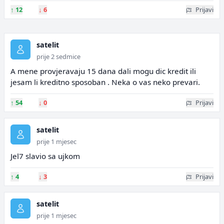
↑
12
↓
6
Prijavi
satelit
prije 2 sedmice
A mene provjeravaju 15 dana dali mogu dic kredit ili
jesam li kreditno sposoban . Neka o vas neko prevari.
↑
54
↓
0
Prijavi
satelit
prije 1 mjesec
Jel7 slavio sa ujkom
↑
4
↓
3
Prijavi
satelit
prije 1 mjesec