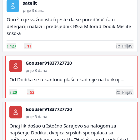
satelit
prije 3 dana
Ono što je važno istaći jeste da se pored Vučića u
delegaciji nalazi i predsjednik RS-a Milorad Dodik.Mislite
snsd-a
↑
127
↓
11
Prijavi
Goouser91837727720
prije 3 dana
Od Dodika se u kantonu plaše i kad nije na funkciji...
↑
20
↓
52
Prijavi
Goouser91837727720
prije 3 dana
Onaj lik došao u Istočno Sarajevo sa nalogom za
hapšenje Dodika, dvojica srpskih specijalaca sa
puškama u rukama mu rekli: "Hoćeš sam da odeš ili da