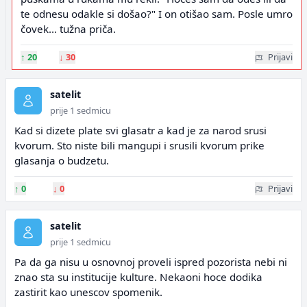
te odnesu odakle si došao?" I on otišao sam. Posle umro
čovek... tužna priča.
↑
20
↓
30
Prijavi
satelit
prije 1 sedmicu
Kad si dizete plate svi glasatr a kad je za narod srusi
kvorum. Sto niste bili mangupi i srusili kvorum prike
glasanja o budzetu.
↑
0
↓
0
Prijavi
satelit
prije 1 sedmicu
Pa da ga nisu u osnovnoj proveli ispred pozorista nebi ni
znao sta su institucije kulture. Nekaoni hoce dodika
zastirit kao unescov spomenik.