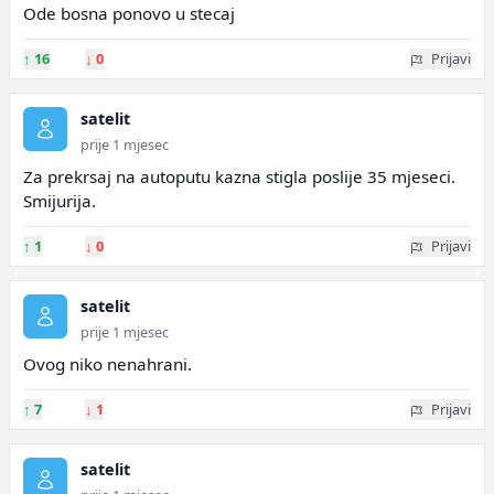
Ode bosna ponovo u stecaj
↑
16
↓
0
Prijavi
satelit
prije 1 mjesec
Za prekrsaj na autoputu kazna stigla poslije 35 mjeseci.
Smijurija.
↑
1
↓
0
Prijavi
satelit
prije 1 mjesec
Ovog niko nenahrani.
↑
7
↓
1
Prijavi
satelit