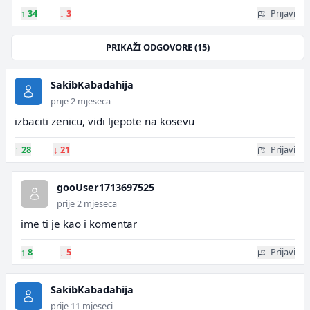
↑
34
↓
3
Prijavi
PRIKAŽI ODGOVORE (15)
SakibKabadahija
prije 2 mjeseca
izbaciti zenicu, vidi ljepote na kosevu
↑
28
↓
21
Prijavi
gooUser1713697525
prije 2 mjeseca
ime ti je kao i komentar
↑
8
↓
5
Prijavi
SakibKabadahija
prije 11 mjeseci