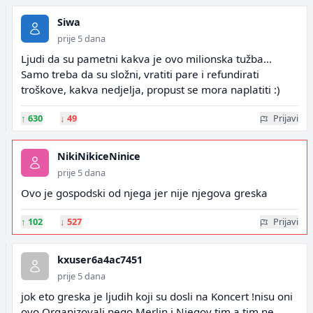
Siwa
prije 5 dana
Ljudi da su pametni kakva je ovo milionska tužba...
Samo treba da su složni, vratiti pare i refundirati
troškove, kakva nedjelja, propust se mora naplatiti :)
↑
630
↓
49
Prijavi
NikiNikiceNinice
prije 5 dana
Ovo je gospodski od njega jer nije njegova greska
↑
102
↓
527
Prijavi
kxuser6a4ac7451
prije 5 dana
jok eto greska je ljudih koji su dosli na Koncert !nisu oni
ovo Organizovali nego Merlin j Njegov tim a tim ne