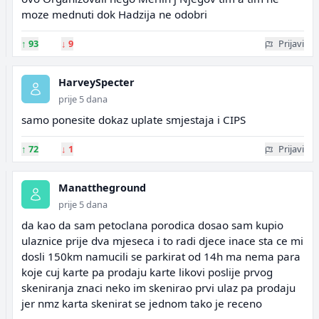
moze mednuti dok Hadzija ne odobri
↑
93
↓
9
Prijavi
HarveySpecter
prije 5 dana
samo ponesite dokaz uplate smjestaja i CIPS
↑
72
↓
1
Prijavi
Manattheground
prije 5 dana
da kao da sam petoclana porodica dosao sam kupio
ulaznice prije dva mjeseca i to radi djece inace sta ce mi
dosli 150km namucili se parkirat od 14h ma nema para
koje cuj karte pa prodaju karte likovi poslije prvog
skeniranja znaci neko im skenirao prvi ulaz pa prodaju
jer nmz karta skenirat se jednom tako je receno