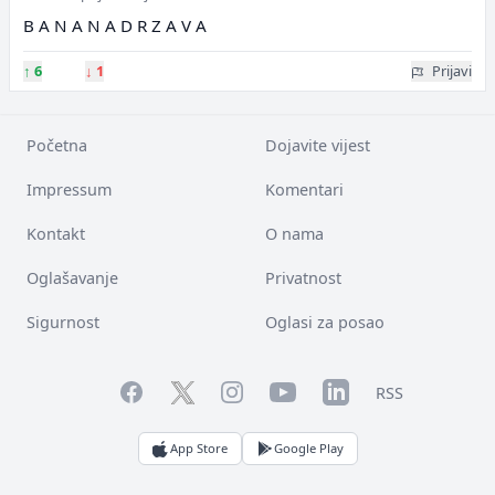
B A N A N A D R Z A V A
↑
6
↓
1
Prijavi
Početna
Dojavite vijest
Impressum
Komentari
Kontakt
O nama
Oglašavanje
Privatnost
Sigurnost
Oglasi za posao
Facebook
YouTube
LinkedIn
Twitter
Instagram
RSS
App Store
Google Play