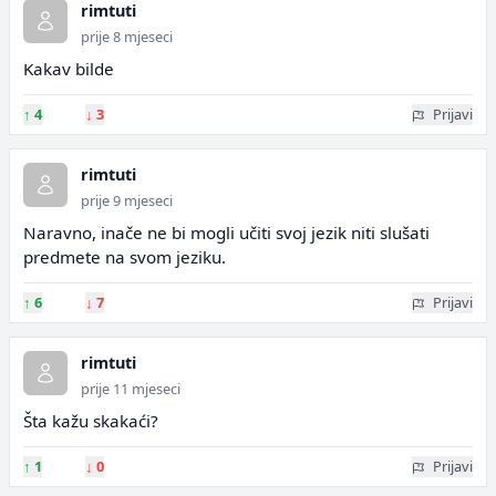
rimtuti
prije 8 mjeseci
Kakav bilde
↑
4
↓
3
Prijavi
rimtuti
prije 9 mjeseci
Naravno, inače ne bi mogli učiti svoj jezik niti slušati
predmete na svom jeziku.
↑
6
↓
7
Prijavi
rimtuti
prije 11 mjeseci
Šta kažu skakaći?
↑
1
↓
0
Prijavi