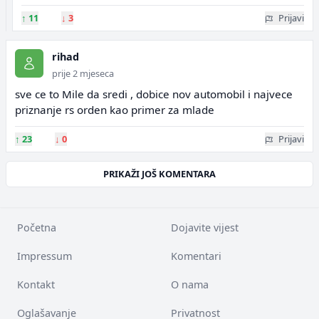
↑
11
↓
3
Prijavi
rihad
prije 2 mjeseca
sve ce to Mile da sredi , dobice nov automobil i najvece
priznanje rs orden kao primer za mlade
↑
23
↓
0
Prijavi
PRIKAŽI JOŠ KOMENTARA
Početna
Dojavite vijest
Impressum
Komentari
Kontakt
O nama
Oglašavanje
Privatnost