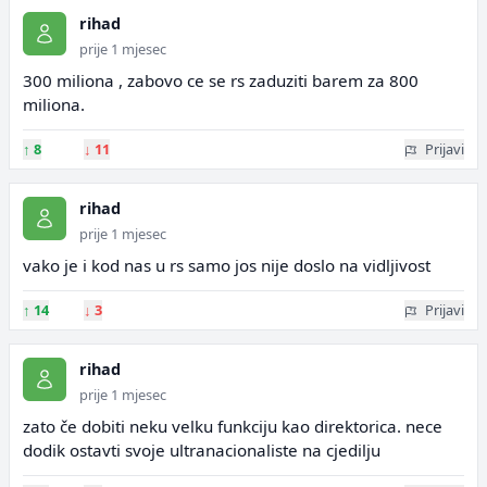
rihad
prije 1 mjesec
300 miliona , zabovo ce se rs zaduziti barem za 800
miliona.
↑
8
↓
11
Prijavi
rihad
prije 1 mjesec
vako je i kod nas u rs samo jos nije doslo na vidljivost
↑
14
↓
3
Prijavi
rihad
prije 1 mjesec
zato če dobiti neku velku funkciju kao direktorica. nece
dodik ostavti svoje ultranacionaliste na cjedilju