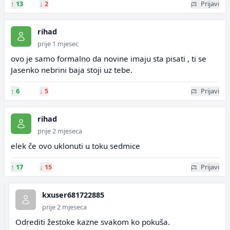
↑
13
↓
2
Prijavi
rihad
prije 1 mjesec
ovo je samo formalno da novine imaju sta pisati , ti se
Jasenko nebrini baja stoji uz tebe.
↑
6
↓
5
Prijavi
rihad
prije 2 mjeseca
elek če ovo uklonuti u toku sedmice
↑
17
↓
15
Prijavi
kxuser681722885
prije 2 mjeseca
Odrediti žestoke kazne svakom ko pokuša.