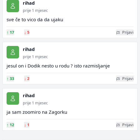
rihad
prije 1 mjesec
sve če to vico da da ujaku
↑
17
↓
5
Prijavi
rihad
prije 1 mjesec
jesul on i Dodik nesto u rodu ? isto razmisljanje
↑
33
↓
2
Prijavi
rihad
prije 1 mjesec
ja sam zoomiro na Zagorku
↑
12
↓
1
Prijavi