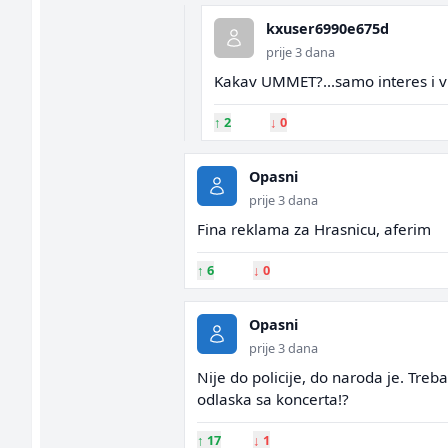
kxuser6990e675d
prije 3 dana
Kakav UMMET?...samo interes i v
↑
2
↓
0
Opasni
prije 3 dana
Fina reklama za Hrasnicu, aferim
↑
6
↓
0
Opasni
prije 3 dana
Nije do policije, do naroda je. Treba
odlaska sa koncerta!?
↑
17
↓
1