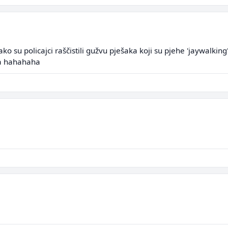
ako su policajci raščistili gužvu pješaka koji su pjehe 'jaywalkin
ta hahahaha