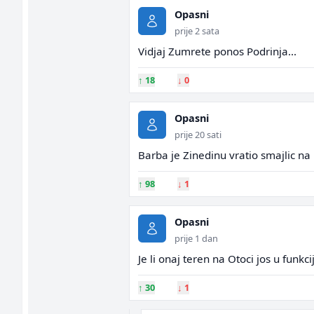
Opasni
prije 2 sata
Vidjaj Zumrete ponos Podrinja...
↑
18
↓
0
Opasni
prije 20 sati
Barba je Zinedinu vratio smajlic na l
↑
98
↓
1
Opasni
prije 1 dan
Je li onaj teren na Otoci jos u funkcij
↑
30
↓
1