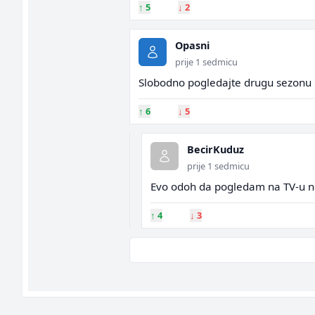
↑
5
↓
2
Opasni
prije 1 sedmicu
Slobodno pogledajte drugu sezonu K
↑
6
↓
5
BecirKuduz
prije 1 sedmicu
Evo odoh da pogledam na TV-u ne
↑
4
↓
3