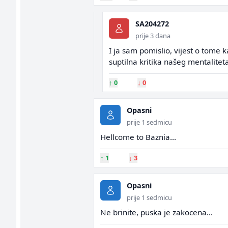
SA204272
prije 3 dana
I ja sam pomislio, vijest o tome k
suptilna kritika našeg mentalite
↑
0
↓
0
Opasni
prije 1 sedmicu
Hellcome to Baznia...
↑
1
↓
3
Opasni
prije 1 sedmicu
Ne brinite, puska je zakocena...