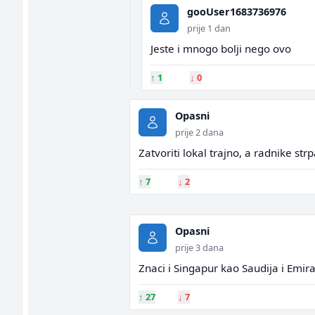
gooUser1683736976
prije 1 dan
Jeste i mnogo bolji nego ovo
↑
1
↓
0
Opasni
prije 2 dana
Zatvoriti lokal trajno, a radnike str
↑
7
↓
2
Opasni
prije 3 dana
Znaci i Singapur kao Saudija i Emir
↑
27
↓
7