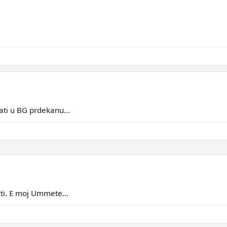
pati u BG prdekanu...
ati. E moj Ummete...