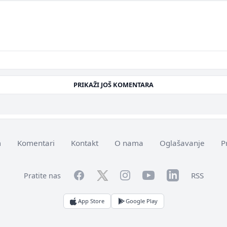
PRIKAŽI JOŠ KOMENTARA
m
Komentari
Kontakt
O nama
Oglašavanje
P
Facebook
YouTube
LinkedIn
Twitter
Instagram
RSS
Pratite nas
App Store
Google Play