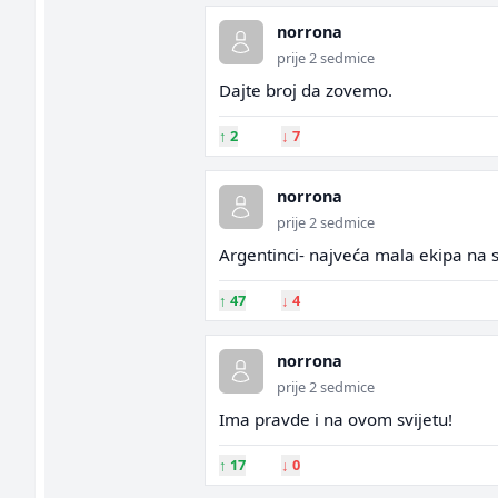
norrona
prije 2 sedmice
Dajte broj da zovemo.
↑
2
↓
7
norrona
prije 2 sedmice
Argentinci- najveća mala ekipa na s
↑
47
↓
4
norrona
prije 2 sedmice
Ima pravde i na ovom svijetu!
↑
17
↓
0