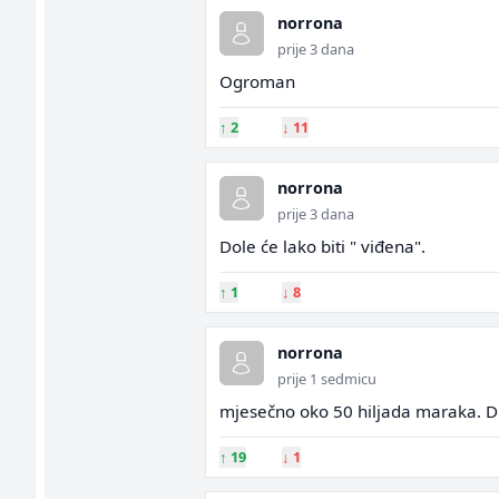
norrona
prije 3 dana
Ogroman
↑
2
↓
11
norrona
prije 3 dana
Dole će lako biti " viđena".
↑
1
↓
8
norrona
prije 1 sedmicu
mjesečno oko 50 hiljada maraka. Du
↑
19
↓
1