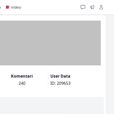
o
Video
Komentari
User Data
240
ID: 209653