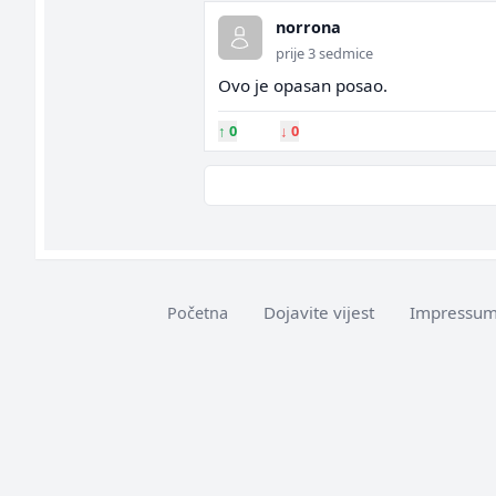
norrona
prije 3 sedmice
Ovo je opasan posao.
↑
0
↓
0
Dojavite vijest
Impressu
Početna