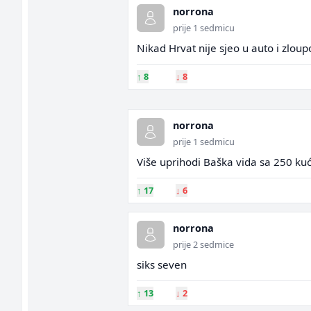
norrona
prije 1 sedmicu
Nikad Hrvat nije sjeo u auto i zloup
↑
8
↓
8
norrona
prije 1 sedmicu
Više uprihodi Baška vida sa 250 kuć
↑
17
↓
6
norrona
prije 2 sedmice
siks seven
↑
13
↓
2