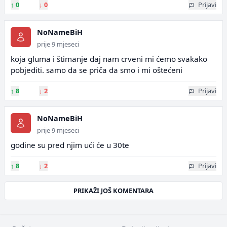
↑
0
↓
0
Prijavi
NoNameBiH
prije 9 mjeseci
koja gluma i štimanje daj nam crveni mi ćemo svakako
pobjediti. samo da se priča da smo i mi oštećeni
↑
8
↓
2
Prijavi
NoNameBiH
prije 9 mjeseci
godine su pred njim ući će u 30te
↑
8
↓
2
Prijavi
PRIKAŽI JOŠ KOMENTARA