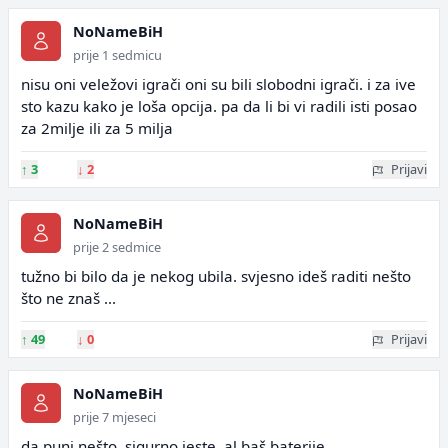
NoNameBiH
prije 1 sedmicu
nisu oni veležovi igrači oni su bili slobodni igrači. i za ive
sto kazu kako je loša opcija. pa da li bi vi radili isti posao
za 2milje ili za 5 milja
↑
3
↓
2
Prijavi
NoNameBiH
prije 2 sedmice
tužno bi bilo da je nekog ubila. svjesno ideš raditi nešto
što ne znaš ...
↑
49
↓
0
Prijavi
NoNameBiH
prije 7 mjeseci
da puni nešto, sigurno jeste. al baš baterije...