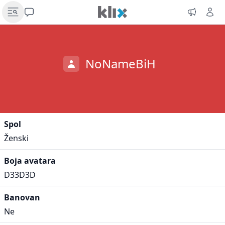
NoNameBiH
Spol
Ženski
Boja avatara
D33D3D
Banovan
Ne