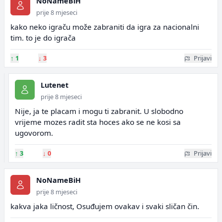
NoNameBiH
prije 8 mjeseci
kako neko igraču može zabraniti da igra za nacionalni
tim. to je do igrača
↑
1
↓
3
Prijavi
Lutenet
prije 8 mjeseci
Nije, ja te placam i mogu ti zabranit. U slobodno
vrijeme mozes radit sta hoces ako se ne kosi sa
ugovorom.
↑
3
↓
0
Prijavi
NoNameBiH
prije 8 mjeseci
kakva jaka ličnost, Osuđujem ovakav i svaki sličan čin.