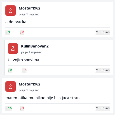
Mostar1962
prije 1 mjesec
a đe rvacka
↑
3
↓
0
Prijavi
KulinBanovan2
prije 1 mjesec
U tvojim snovima
↑
0
↓
0
Prijavi
Mostar1962
prije 1 mjesec
matematika mu nikad nije bila jaca strans
↑
16
↓
2
Prijavi