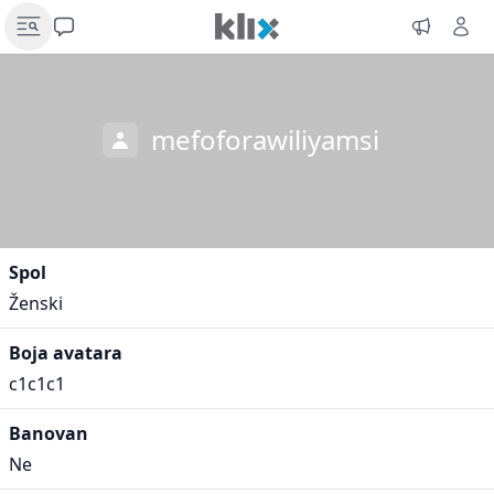
mefoforawiliyamsi
Spol
Ženski
Boja avatara
c1c1c1
Banovan
Ne