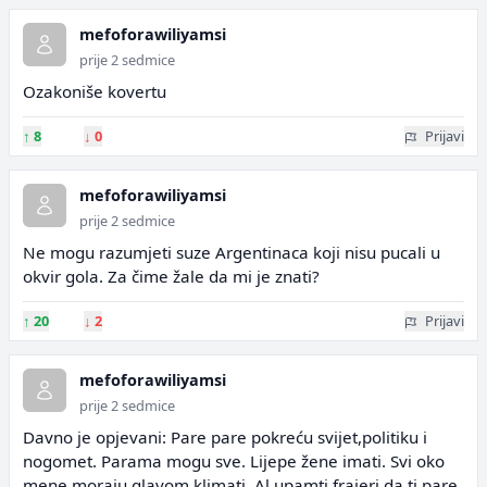
mefoforawiliyamsi
prije 2 sedmice
Ozakoniše kovertu
↑
8
↓
0
Prijavi
mefoforawiliyamsi
prije 2 sedmice
Ne mogu razumjeti suze Argentinaca koji nisu pucali u
okvir gola. Za čime žale da mi je znati?
↑
20
↓
2
Prijavi
mefoforawiliyamsi
prije 2 sedmice
Davno je opjevani: Pare pare pokreću svijet,politiku i
nogomet. Parama mogu sve. Lijepe žene imati. Svi oko
mene moraju glavom klimati. Al upamti frajeri da ti pare