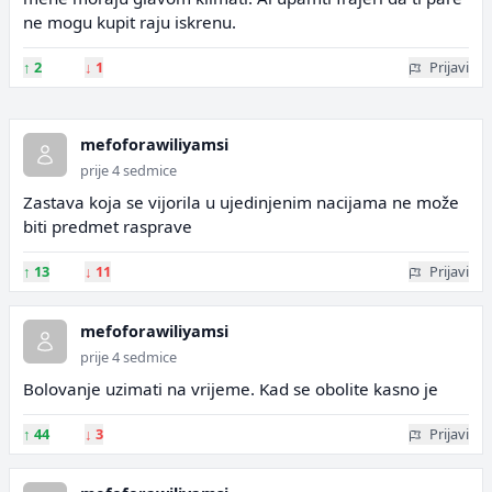
ne mogu kupit raju iskrenu.
↑
2
↓
1
Prijavi
mefoforawiliyamsi
prije 4 sedmice
Zastava koja se vijorila u ujedinjenim nacijama ne može
biti predmet rasprave
↑
13
↓
11
Prijavi
mefoforawiliyamsi
prije 4 sedmice
Bolovanje uzimati na vrijeme. Kad se obolite kasno je
↑
44
↓
3
Prijavi