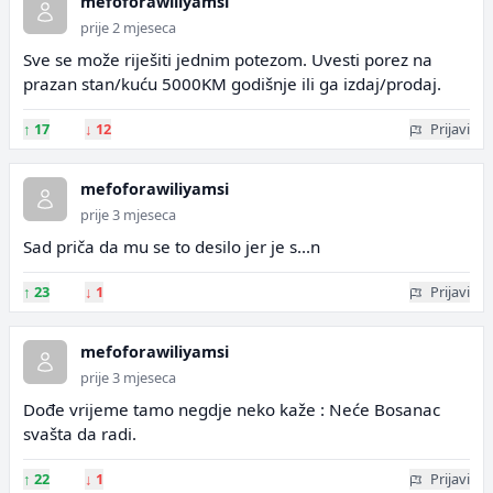
mefoforawiliyamsi
prije 2 mjeseca
Sve se može riješiti jednim potezom. Uvesti porez na
prazan stan/kuću 5000KM godišnje ili ga izdaj/prodaj.
↑
17
↓
12
Prijavi
mefoforawiliyamsi
prije 3 mjeseca
Sad priča da mu se to desilo jer je s...n
↑
23
↓
1
Prijavi
mefoforawiliyamsi
prije 3 mjeseca
Dođe vrijeme tamo negdje neko kaže : Neće Bosanac
svašta da radi.
↑
22
↓
1
Prijavi