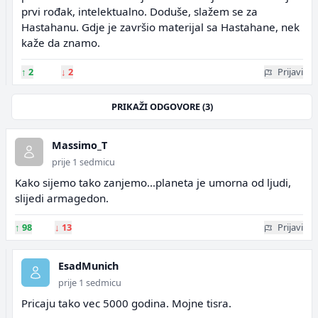
prvi rođak, intelektualno. Doduše, slažem se za
Hastahanu. Gdje je završio materijal sa Hastahane, nek
kaže da znamo.
↑
2
↓
2
Prijavi
PRIKAŽI ODGOVORE (3)
Massimo_T
prije 1 sedmicu
Kako sijemo tako zanjemo...planeta je umorna od ljudi,
slijedi armagedon.
↑
98
↓
13
Prijavi
EsadMunich
prije 1 sedmicu
Pricaju tako vec 5000 godina. Mojne tisra.