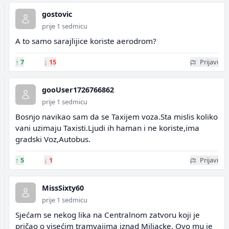
gostovic
prije 1 sedmicu
A to samo sarajlijice koriste aerodrom?
↑
7
↓
15
Prijavi
gooUser1726766862
prije 1 sedmicu
Bosnjo navikao sam da se Taxijem voza.Sta mislis koliko
vani uzimaju Taxisti.Ljudi ih haman i ne koriste,ima
gradski Voz,Autobus.
↑
5
↓
1
Prijavi
MissSixty60
prije 1 sedmicu
Sjećam se nekog lika na Centralnom zatvoru koji je
pričao o visećim tramvajima iznad Miljacke. Ovo mu je