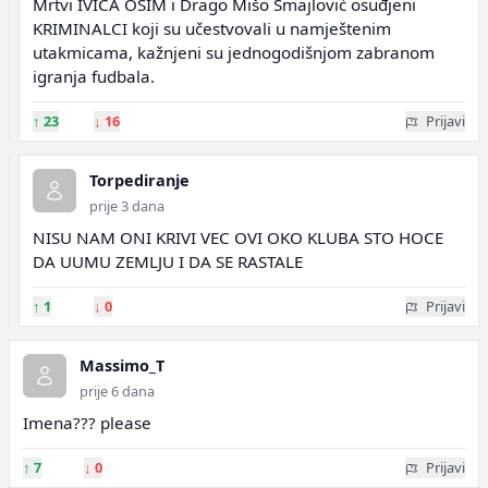
Mrtvi IVICA OSIM i Drago Mišo Smajlović osuđjeni
KRIMINALCI koji su učestvovali u namještenim
utakmicama, kažnjeni su jednogodišnjom zabranom
igranja fudbala.
↑
23
↓
16
Prijavi
Torpediranje
prije 3 dana
NISU NAM ONI KRIVI VEC OVI OKO KLUBA STO HOCE
DA UUMU ZEMLJU I DA SE RASTALE
↑
1
↓
0
Prijavi
Massimo_T
prije 6 dana
Imena??? please
↑
7
↓
0
Prijavi