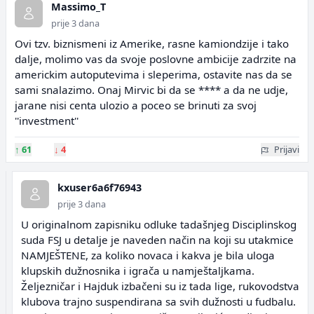
Massimo_T
prije 3 dana
Ovi tzv. biznismeni iz Amerike, rasne kamiondzije i tako
dalje, molimo vas da svoje poslovne ambicije zadrzite na
americkim autoputevima i sleperima, ostavite nas da se
sami snalazimo. Onaj Mirvic bi da se **** a da ne udje,
jarane nisi centa ulozio a poceo se brinuti za svoj
''investment''
↑
61
↓
4
Prijavi
kxuser6a6f76943
prije 3 dana
U originalnom zapisniku odluke tadašnjeg Disciplinskog
suda FSJ u detalje je naveden način na koji su utakmice
NAMJEŠTENE, za koliko novaca i kakva je bila uloga
klupskih dužnosnika i igrača u namještaljkama.
Željezničar i Hajduk izbačeni su iz tada lige, rukovodstva
klubova trajno suspendirana sa svih dužnosti u fudbalu.