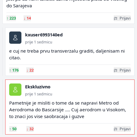
do Sarajeva
↑
223
↓
14
Prijavi
kxuser6993140ed
prije 1 sedmicu
e cuj ne treba prvu transverzalu graditi, daljenisam ni
citao.
↑
176
↓
22
Prijavi
Ekskluzivno
prije 1 sedmicu
Pametnije je misliti o tome da se napravi Metro od
Aerodroma do Bascarsije .... Cuj aerodrom u Visokom,
to znaci jos vise saobracaja i guzve
↑
50
↓
32
Prijavi