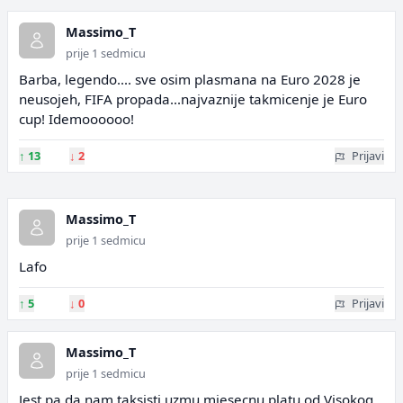
Massimo_T
prije 1 sedmicu
Barba, legendo.... sve osim plasmana na Euro 2028 je
neusojeh, FIFA propada...najvaznije takmicenje je Euro
cup! Idemoooooo!
↑
13
↓
2
Prijavi
Massimo_T
prije 1 sedmicu
Lafo
↑
5
↓
0
Prijavi
Massimo_T
prije 1 sedmicu
Jest pa da nam taksisti uzmu mjesecnu platu od Visokog