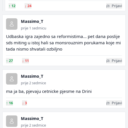
↑
12
↓
24
Prijavi
Massimo_T
prije 1 sedmicu
Udbaska igra zajedno sa reformistima... pet dana poslije
sds miting u istoj hali sa monsrouznim porukama koje mi
tada nismo shvatali ozbiljno
↑
27
↓
11
Prijavi
Massimo_T
prije 2 sedmice
ma ja ba, pjevaju cetnicke pjesme na Drini
↑
16
↓
3
Prijavi
Massimo_T
prije 2 sedmice