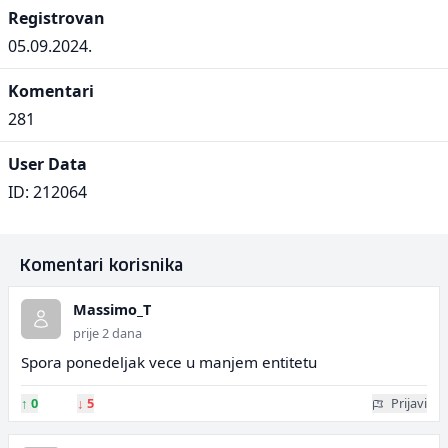
Registrovan
05.09.2024.
Komentari
281
User Data
ID: 212064
Komentari korisnika
Massimo_T
prije 2 dana
Spora ponedeljak vece u manjem entitetu
↑
0
↓
5
Prijavi