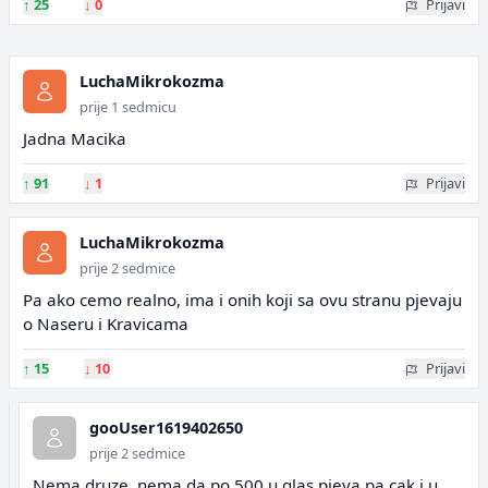
↑
25
↓
0
Prijavi
LuchaMikrokozma
prije 1 sedmicu
Jadna Macika
↑
91
↓
1
Prijavi
LuchaMikrokozma
prije 2 sedmice
Pa ako cemo realno, ima i onih koji sa ovu stranu pjevaju
o Naseru i Kravicama
↑
15
↓
10
Prijavi
gooUser1619402650
prije 2 sedmice
Nema druze, nema da po 500 u glas pjeva pa cak i u