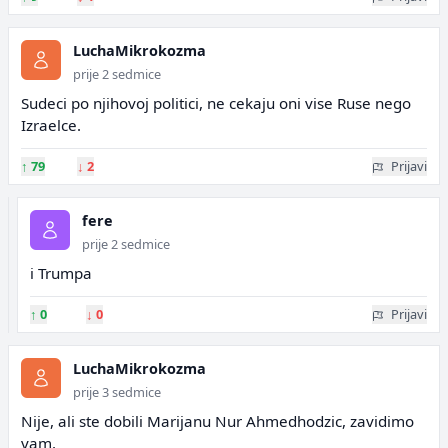
LuchaMikrokozma
prije 2 sedmice
Sudeci po njihovoj politici, ne cekaju oni vise Ruse nego
Izraelce.
↑
79
↓
2
Prijavi
fere
prije 2 sedmice
i Trumpa
↑
0
↓
0
Prijavi
LuchaMikrokozma
prije 3 sedmice
Nije, ali ste dobili Marijanu Nur Ahmedhodzic, zavidimo
vam.