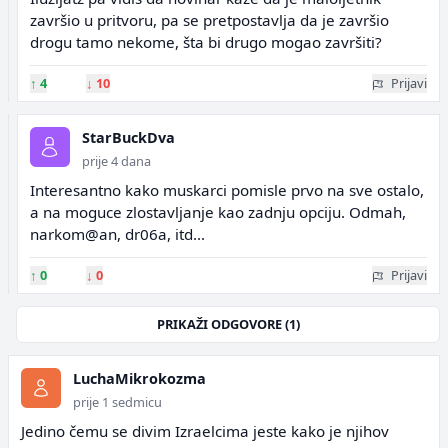
završio u pritvoru, pa se pretpostavlja da je završio
drogu tamo nekome, šta bi drugo mogao završiti?
↑
4
↓
10
Prijavi
StarBuckDva
prije 4 dana
Interesantno kako muskarci pomisle prvo na sve ostalo,
a na moguce zlostavljanje kao zadnju opciju. Odmah,
narkom@an, dr06a, itd...
↑
0
↓
0
Prijavi
PRIKAŽI ODGOVORE (1)
LuchaMikrokozma
prije 1 sedmicu
Jedino čemu se divim Izraelcima jeste kako je njihov