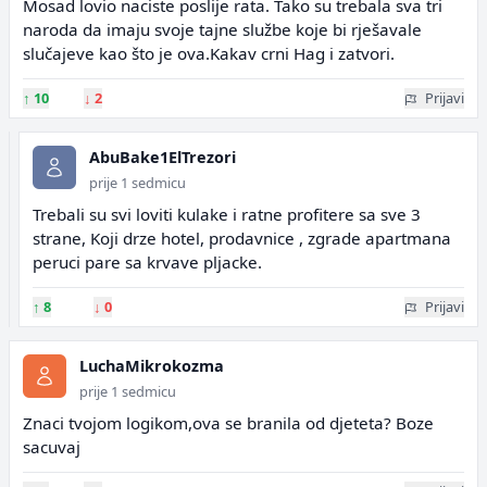
Mosad lovio naciste poslije rata. Tako su trebala sva tri
naroda da imaju svoje tajne službe koje bi rješavale
slučajeve kao što je ova.Kakav crni Hag i zatvori.
↑
10
↓
2
Prijavi
AbuBake1ElTrezori
prije 1 sedmicu
Trebali su svi loviti kulake i ratne profitere sa sve 3
strane, Koji drze hotel, prodavnice , zgrade apartmana
peruci pare sa krvave pljacke.
↑
8
↓
0
Prijavi
LuchaMikrokozma
prije 1 sedmicu
Znaci tvojom logikom,ova se branila od djeteta? Boze
sacuvaj