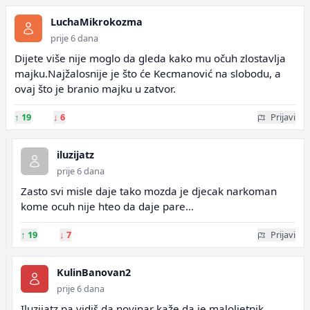
LuchaMikrokozma
prije 6 dana
Dijete više nije moglo da gleda kako mu očuh zlostavlja
majku.Najžalosnije je što će Kecmanović na slobodu, a
ovaj što je branio majku u zatvor.
↑
19
↓
6
Prijavi
iluzijatz
prije 6 dana
Zasto svi misle daje tako mozda je djecak narkoman
kome ocuh nije hteo da daje pare...
↑
19
↓
7
Prijavi
KulinBanovan2
prije 6 dana
Iluzijatz pa vidiš da novinar kaže da je maloljetnik