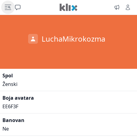
LuchaMikrokozma
Spol
Ženski
Boja avatara
EE6F3F
Banovan
Ne