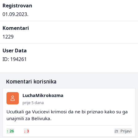
Registrovan
01.09.2023.
Komentari
1229
User Data
ID: 194261
Komentari korisnika
LuchaMikrokozma
prije 5 dana
Ucutkali ga Vucicevi krimosi da ne bi priznao kako su ga
unajmili za Belivuka.
↑
26
↓
3
Prijavi