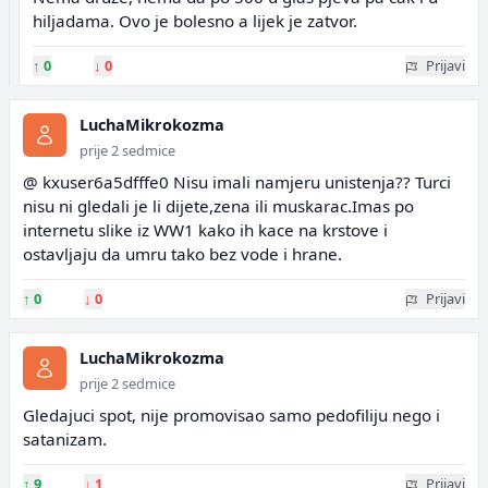
hiljadama. Ovo je bolesno a lijek je zatvor.
↑
0
↓
0
Prijavi
LuchaMikrokozma
prije 2 sedmice
@ kxuser6a5dfffe0 Nisu imali namjeru unistenja?? Turci
nisu ni gledali je li dijete,zena ili muskarac.Imas po
internetu slike iz WW1 kako ih kace na krstove i
ostavljaju da umru tako bez vode i hrane.
↑
0
↓
0
Prijavi
LuchaMikrokozma
prije 2 sedmice
Gledajuci spot, nije promovisao samo pedofiliju nego i
satanizam.
↑
9
↓
1
Prijavi